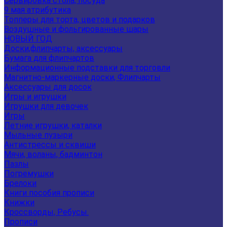
Сервировка стола, посуда
9 мая атрибутика
Топперы для торта, цветов и подарков
Воздушные и фольгированные шары
НОВЫЙ ГОД
Доски,флипчарты, аксессуары
Бумага для флипчартов
Информационные подставки для торговли
Магнитно-маркерные доски, Флипчарты
Аксессуары для досок
Игры и игрушки
Игрушки для девочек
Игры
Летние игрушки, каталки
Мыльные пузыри
Антистрессы и сквиши
Мячи, воланы, бадминтон
Пазлы
Погремушки
Брелоки
Книги пособия прописи
Книжки
Кроссворды, Ребусы.
Прописи