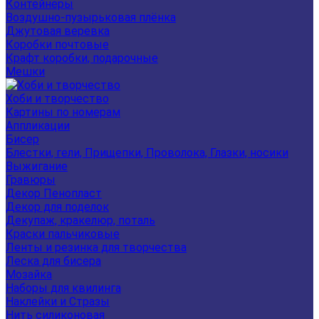
Контейнеры
Воздушно-пузырьковая плёнка
Джутовая веревка
Коробки почтовые
Крафт коробки, подарочные
Мешки
Хоби и творчество
Картины по номерам
Аппликации
Бисер
Блестки, гели, Прищепки, Проволока, Глазки, носики
Выжигание
Гравюры
Декор Пенопласт
Декор для поделок
Декупаж, кракелюр, поталь
Краски пальчиковые
Ленты и резинка для творчества
Леска для бисера
Мозайка
Наборы для квилинга
Наклейки и Стразы
Нить силиконовая