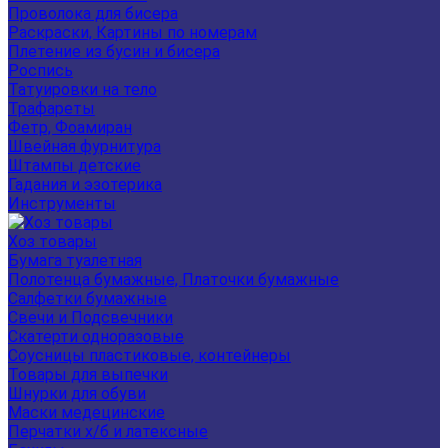
Проволока для бисера
Раскраски, Картины по номерам
Плетение из бусин и бисера
Роспись
Татуировки на тело
Трафареты
Фетр, Фоамиран
Швейная фурнитура
Штампы детские
Гадания и эзотерика
Инструменты
Хоз товары
Бумага туалетная
Полотенца бумажные, Платочки бумажные
Салфетки бумажные
Свечи и Подсвечники
Скатерти одноразовые
Соусницы пластиковые, контейнеры
Товары для выпечки
Шнурки для обуви
Маски медецинские
Перчатки х/б и латексные