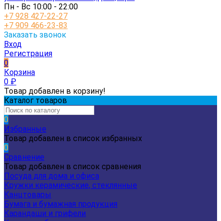
Пн - Вс 10:00 - 22:00
+7 928 427-22-27
+7 909 466-23-83
Заказать звонок
Вход
Регистрация
0
Корзина
0
₽
Товар добавлен в корзину!
Каталог товаров
0
Избранные
Товар добавлен в список избранных
0
Сравнение
Товар добавлен в список сравнения
Посуда для дома и офиса
Кружки керамические, стеклянные
Канцтовары
Бумага и бумажная продукция
Карандаши и грифели