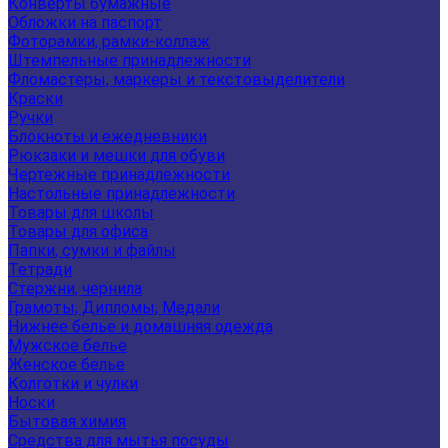
Конверты бумажные
Обложки на паспорт
Фоторамки, рамки-коллаж
Штемпельные принадлежности
Фломастеры, маркеры и текстовыделители
Краски
Ручки
Блокноты и ежедневники
Рюкзаки и мешки для обуви
Чертежные принадлежности
Настольные принадлежности
Товары для школы
Товары для офиса
Папки, сумки и файлы
Тетради
Стержни, чернила
Грамоты, Дипломы, Медали
Нижнее белье и домашняя одежда
Мужское белье
Женское белье
Колготки и чулки
Носки
Бытовая химия
Средства для мытья посуды