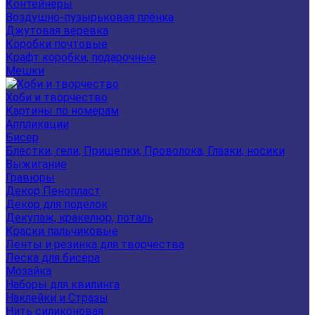
Контейнеры
Воздушно-пузырьковая плёнка
Джутовая веревка
Коробки почтовые
Крафт коробки, подарочные
Мешки
Хоби и творчество
Картины по номерам
Аппликации
Бисер
Блестки, гели, Прищепки, Проволока, Глазки, носики
Выжигание
Гравюры
Декор Пенопласт
Декор для поделок
Декупаж, кракелюр, поталь
Краски пальчиковые
Ленты и резинка для творчества
Леска для бисера
Мозайка
Наборы для квилинга
Наклейки и Стразы
Нить силиконовая