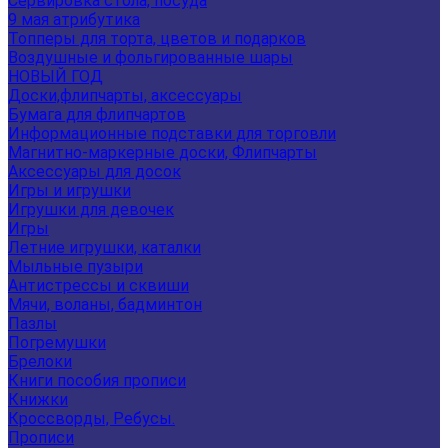
Сервировка стола, посуда
9 мая атрибутика
Топперы для торта, цветов и подарков
Воздушные и фольгированные шары
НОВЫЙ ГОД
Доски,флипчарты, аксессуары
Бумага для флипчартов
Информационные подставки для торговли
Магнитно-маркерные доски, Флипчарты
Аксессуары для досок
Игры и игрушки
Игрушки для девочек
Игры
Летние игрушки, каталки
Мыльные пузыри
Антистрессы и сквиши
Мячи, воланы, бадминтон
Пазлы
Погремушки
Брелоки
Книги пособия прописи
Книжки
Кроссворды, Ребусы.
Прописи