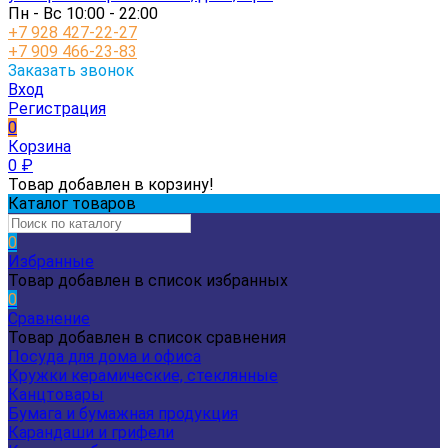
Пн - Вс 10:00 - 22:00
+7 928 427-22-27
+7 909 466-23-83
Заказать звонок
Вход
Регистрация
0
Корзина
0
₽
Товар добавлен в корзину!
Каталог товаров
0
Избранные
Товар добавлен в список избранных
0
Сравнение
Товар добавлен в список сравнения
Посуда для дома и офиса
Кружки керамические, стеклянные
Канцтовары
Бумага и бумажная продукция
Карандаши и грифели