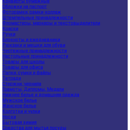
Конверты бумажные
Обложки на паспорт
Фоторамки, рамки-коллаж
Штемпельные принадлежности
Фломастеры, маркеры и текстовыделители
Краски
Ручки
Блокноты и ежедневники
Рюкзаки и мешки для обуви
Чертежные принадлежности
Настольные принадлежности
Товары для школы
Товары для офиса
Папки, сумки и файлы
Тетради
Стержни, чернила
Грамоты, Дипломы, Медали
Нижнее белье и домашняя одежда
Мужское белье
Женское белье
Колготки и чулки
Носки
Бытовая химия
Средства для мытья посуды