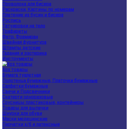
Проволока для бисера
Раскраски, Картины по номерам
Плетение из бусин и бисера
Роспись
Татуировки на тело
Трафареты
Фетр, Фоамиран
Швейная фурнитура
Штампы детские
Гадания и эзотерика
Инструменты
Хоз товары
Бумага туалетная
Полотенца бумажные, Платочки бумажные
Салфетки бумажные
Свечи и Подсвечники
Скатерти одноразовые
Соусницы пластиковые, контейнеры
Товары для выпечки
Шнурки для обуви
Маски медецинские
Перчатки х/б и латексные