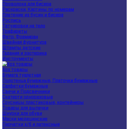
Проволока для бисера
Раскраски, Картины по номерам
Плетение из бусин и бисера
Роспись
Татуировки на тело
Трафареты
Фетр, Фоамиран
Швейная фурнитура
Штампы детские
Гадания и эзотерика
Инструменты
Хоз товары
Бумага туалетная
Полотенца бумажные, Платочки бумажные
Салфетки бумажные
Свечи и Подсвечники
Скатерти одноразовые
Соусницы пластиковые, контейнеры
Товары для выпечки
Шнурки для обуви
Маски медецинские
Перчатки х/б и латексные