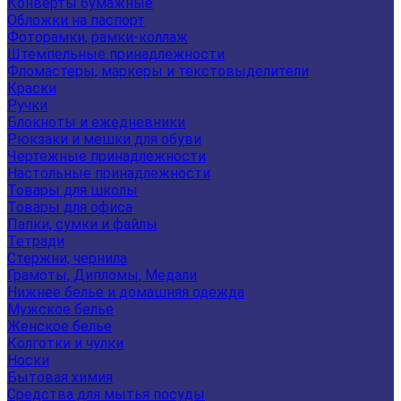
Конверты бумажные
Обложки на паспорт
Фоторамки, рамки-коллаж
Штемпельные принадлежности
Фломастеры, маркеры и текстовыделители
Краски
Ручки
Блокноты и ежедневники
Рюкзаки и мешки для обуви
Чертежные принадлежности
Настольные принадлежности
Товары для школы
Товары для офиса
Папки, сумки и файлы
Тетради
Стержни, чернила
Грамоты, Дипломы, Медали
Нижнее белье и домашняя одежда
Мужское белье
Женское белье
Колготки и чулки
Носки
Бытовая химия
Средства для мытья посуды