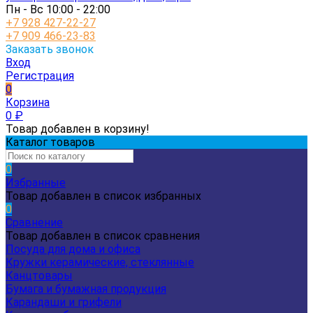
Пн - Вс 10:00 - 22:00
+7 928 427-22-27
+7 909 466-23-83
Заказать звонок
Вход
Регистрация
0
Корзина
0
₽
Товар добавлен в корзину!
Каталог товаров
0
Избранные
Товар добавлен в список избранных
0
Сравнение
Товар добавлен в список сравнения
Посуда для дома и офиса
Кружки керамические, стеклянные
Канцтовары
Бумага и бумажная продукция
Карандаши и грифели