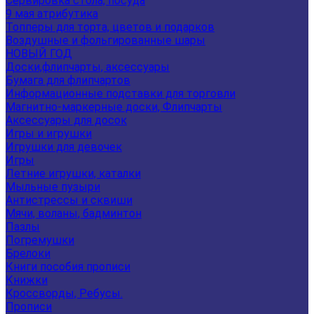
Сервировка стола, посуда
9 мая атрибутика
Топперы для торта, цветов и подарков
Воздушные и фольгированные шары
НОВЫЙ ГОД
Доски,флипчарты, аксессуары
Бумага для флипчартов
Информационные подставки для торговли
Магнитно-маркерные доски, Флипчарты
Аксессуары для досок
Игры и игрушки
Игрушки для девочек
Игры
Летние игрушки, каталки
Мыльные пузыри
Антистрессы и сквиши
Мячи, воланы, бадминтон
Пазлы
Погремушки
Брелоки
Книги пособия прописи
Книжки
Кроссворды, Ребусы.
Прописи