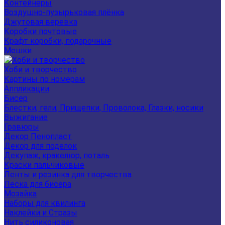
Контейнеры
Воздушно-пузырьковая плёнка
Джутовая веревка
Коробки почтовые
Крафт коробки, подарочные
Мешки
Хоби и творчество
Картины по номерам
Аппликации
Бисер
Блестки, гели, Прищепки, Проволока, Глазки, носики
Выжигание
Гравюры
Декор Пенопласт
Декор для поделок
Декупаж, кракелюр, поталь
Краски пальчиковые
Ленты и резинка для творчества
Леска для бисера
Мозайка
Наборы для квилинга
Наклейки и Стразы
Нить силиконовая