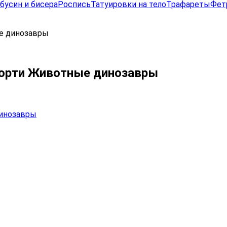
бусин и бисера
Роспись
Татуировки на тело
Трафареты
Фет
е динозавры
сорти Животные динозавры