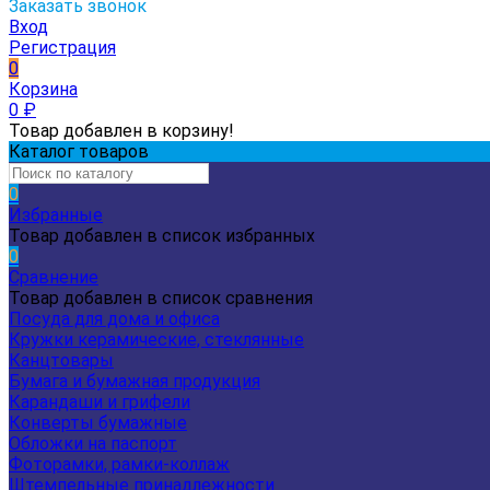
Заказать звонок
Вход
Регистрация
0
Корзина
0
₽
Товар добавлен в корзину!
Каталог товаров
0
Избранные
Товар добавлен в список избранных
0
Сравнение
Товар добавлен в список сравнения
Посуда для дома и офиса
Кружки керамические, стеклянные
Канцтовары
Бумага и бумажная продукция
Карандаши и грифели
Конверты бумажные
Обложки на паспорт
Фоторамки, рамки-коллаж
Штемпельные принадлежности