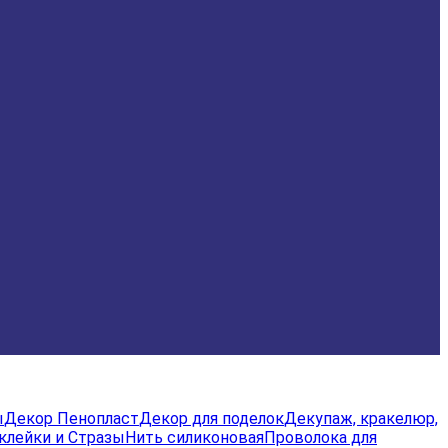
ы
Декор Пенопласт
Декор для поделок
Декупаж, кракелюр,
клейки и Стразы
Нить силиконовая
Проволока для