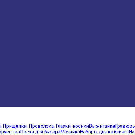
и, Прищепки, Проволока, Глазки, носики
Выжигание
Гравюр
орчества
Леска для бисера
Мозайка
Наборы для квилинга
На