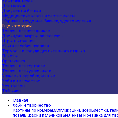
Кожгалантерея
Для мужчин
Документы бланки
Медицинские карты и сертификаты
Журналы, трудовые, бланки, удостоверения
Еще категории
Товары для праздников
Доски,флипчарты, аксессуары
Игры и игрушки
Книги пособия прописи
Термосы и посуда для активного отдыха
Пакеты
Оргтехника
Товары для торговли
Товары для художников
Упаковка, коробки, мешки
Хоби и творчество
Хоз товары
Таблички
Главная
→
Хоби и творчество
→
Картины по номерам
Аппликации
Бисер
Блестки, гел
поталь
Краски пальчиковые
Ленты и резинка для тв