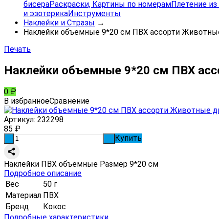
бисера
Раскраски, Картины по номерам
Плетение из 
и эзотерика
Инструменты
Наклейки и Стразы
→
Наклейки объемные 9*20 см ПВХ ассорти Животны
Печать
Наклейки объемные 9*20 см ПВХ ас
0
₽
В избранное
Сравнение
Артикул:
232298
85
₽
Купить
-
+
Наклейки ПВХ объемные Размер 9*20 см
Подробное описание
Вес
50 г
Материал
ПВХ
Бренд
Кокос
Подробные характеристики