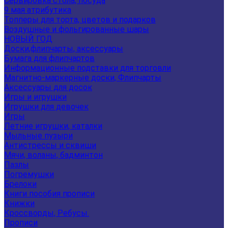
Сервировка стола, посуда
9 мая атрибутика
Топперы для торта, цветов и подарков
Воздушные и фольгированные шары
НОВЫЙ ГОД
Доски,флипчарты, аксессуары
Бумага для флипчартов
Информационные подставки для торговли
Магнитно-маркерные доски, Флипчарты
Аксессуары для досок
Игры и игрушки
Игрушки для девочек
Игры
Летние игрушки, каталки
Мыльные пузыри
Антистрессы и сквиши
Мячи, воланы, бадминтон
Пазлы
Погремушки
Брелоки
Книги пособия прописи
Книжки
Кроссворды, Ребусы.
Прописи