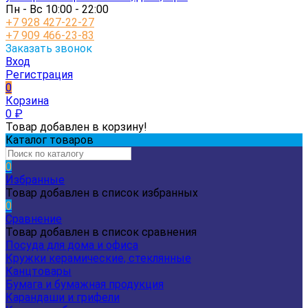
Пн - Вс 10:00 - 22:00
+7 928 427-22-27
+7 909 466-23-83
Заказать звонок
Вход
Регистрация
0
Корзина
0
₽
Товар добавлен в корзину!
Каталог товаров
0
Избранные
Товар добавлен в список избранных
0
Сравнение
Товар добавлен в список сравнения
Посуда для дома и офиса
Кружки керамические, стеклянные
Канцтовары
Бумага и бумажная продукция
Карандаши и грифели