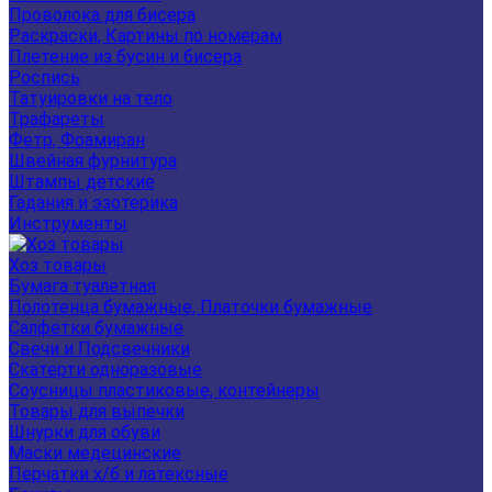
Проволока для бисера
Раскраски, Картины по номерам
Плетение из бусин и бисера
Роспись
Татуировки на тело
Трафареты
Фетр, Фоамиран
Швейная фурнитура
Штампы детские
Гадания и эзотерика
Инструменты
Хоз товары
Бумага туалетная
Полотенца бумажные, Платочки бумажные
Салфетки бумажные
Свечи и Подсвечники
Скатерти одноразовые
Соусницы пластиковые, контейнеры
Товары для выпечки
Шнурки для обуви
Маски медецинские
Перчатки х/б и латексные