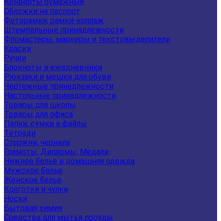
Конверты бумажные
Обложки на паспорт
Фоторамки, рамки-коллаж
Штемпельные принадлежности
Фломастеры, маркеры и текстовыделители
Краски
Ручки
Блокноты и ежедневники
Рюкзаки и мешки для обуви
Чертежные принадлежности
Настольные принадлежности
Товары для школы
Товары для офиса
Папки, сумки и файлы
Тетради
Стержни, чернила
Грамоты, Дипломы, Медали
Нижнее белье и домашняя одежда
Мужское белье
Женское белье
Колготки и чулки
Носки
Бытовая химия
Средства для мытья посуды