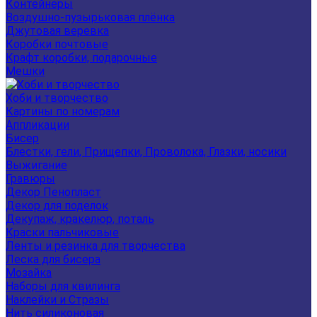
Контейнеры
Воздушно-пузырьковая плёнка
Джутовая веревка
Коробки почтовые
Крафт коробки, подарочные
Мешки
Хоби и творчество
Картины по номерам
Аппликации
Бисер
Блестки, гели, Прищепки, Проволока, Глазки, носики
Выжигание
Гравюры
Декор Пенопласт
Декор для поделок
Декупаж, кракелюр, поталь
Краски пальчиковые
Ленты и резинка для творчества
Леска для бисера
Мозайка
Наборы для квилинга
Наклейки и Стразы
Нить силиконовая