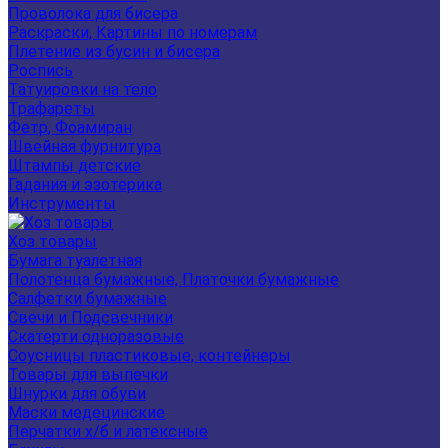
Проволока для бисера
Раскраски, Картины по номерам
Плетение из бусин и бисера
Роспись
Татуировки на тело
Трафареты
Фетр, Фоамиран
Швейная фурнитура
Штампы детские
Гадания и эзотерика
Инструменты
Хоз товары
Бумага туалетная
Полотенца бумажные, Платочки бумажные
Салфетки бумажные
Свечи и Подсвечники
Скатерти одноразовые
Соусницы пластиковые, контейнеры
Товары для выпечки
Шнурки для обуви
Маски медецинские
Перчатки х/б и латексные