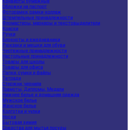
Конверты бумажные
Обложки на паспорт
Фоторамки, рамки-коллаж
Штемпельные принадлежности
Фломастеры, маркеры и текстовыделители
Краски
Ручки
Блокноты и ежедневники
Рюкзаки и мешки для обуви
Чертежные принадлежности
Настольные принадлежности
Товары для школы
Товары для офиса
Папки, сумки и файлы
Тетради
Стержни, чернила
Грамоты, Дипломы, Медали
Нижнее белье и домашняя одежда
Мужское белье
Женское белье
Колготки и чулки
Носки
Бытовая химия
Средства для мытья посуды