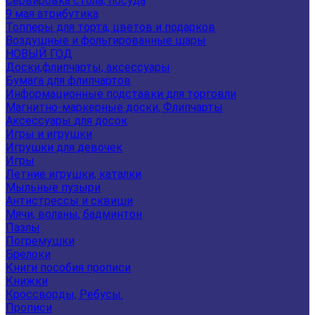
Сервировка стола, посуда
9 мая атрибутика
Топперы для торта, цветов и подарков
Воздушные и фольгированные шары
НОВЫЙ ГОД
Доски,флипчарты, аксессуары
Бумага для флипчартов
Информационные подставки для торговли
Магнитно-маркерные доски, Флипчарты
Аксессуары для досок
Игры и игрушки
Игрушки для девочек
Игры
Летние игрушки, каталки
Мыльные пузыри
Антистрессы и сквиши
Мячи, воланы, бадминтон
Пазлы
Погремушки
Брелоки
Книги пособия прописи
Книжки
Кроссворды, Ребусы.
Прописи