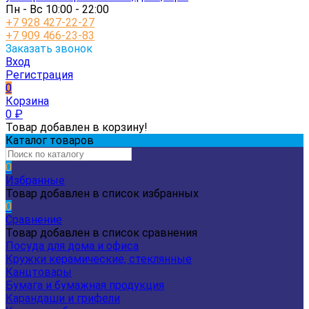
Пн - Вс 10:00 - 22:00
+7 928 427-22-27
+7 909 466-23-83
Заказать звонок
Вход
Регистрация
0
Корзина
0
₽
Товар добавлен в корзину!
Каталог товаров
0
Избранные
Товар добавлен в список избранных
0
Сравнение
Товар добавлен в список сравнения
Посуда для дома и офиса
Кружки керамические, стеклянные
Канцтовары
Бумага и бумажная продукция
Карандаши и грифели