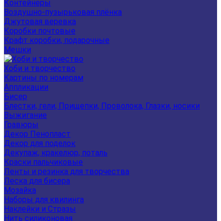
Контейнеры
Воздушно-пузырьковая плёнка
Джутовая веревка
Коробки почтовые
Крафт коробки, подарочные
Мешки
Хоби и творчество
Картины по номерам
Аппликации
Бисер
Блестки, гели, Прищепки, Проволока, Глазки, носики
Выжигание
Гравюры
Декор Пенопласт
Декор для поделок
Декупаж, кракелюр, поталь
Краски пальчиковые
Ленты и резинка для творчества
Леска для бисера
Мозайка
Наборы для квилинга
Наклейки и Стразы
Нить силиконовая