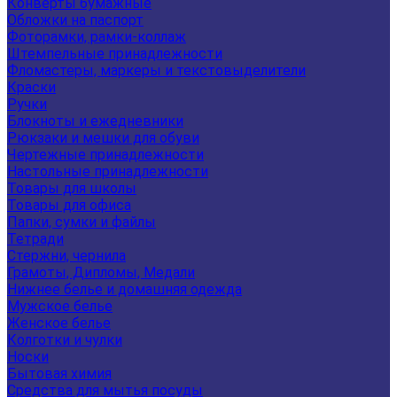
Конверты бумажные
Обложки на паспорт
Фоторамки, рамки-коллаж
Штемпельные принадлежности
Фломастеры, маркеры и текстовыделители
Краски
Ручки
Блокноты и ежедневники
Рюкзаки и мешки для обуви
Чертежные принадлежности
Настольные принадлежности
Товары для школы
Товары для офиса
Папки, сумки и файлы
Тетради
Стержни, чернила
Грамоты, Дипломы, Медали
Нижнее белье и домашняя одежда
Мужское белье
Женское белье
Колготки и чулки
Носки
Бытовая химия
Средства для мытья посуды