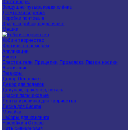
Контейнеры
Воздушно-пузырьковая плёнка
Джутовая веревка
Коробки почтовые
Крафт коробки, подарочные
Мешки
Хоби и творчество
Картины по номерам
Аппликации
Бисер
Блестки, гели, Прищепки, Проволока, Глазки, носики
Выжигание
Гравюры
Декор Пенопласт
Декор для поделок
Декупаж, кракелюр, поталь
Краски пальчиковые
Ленты и резинка для творчества
Леска для бисера
Мозайка
Наборы для квилинга
Наклейки и Стразы
Нить силиконовая