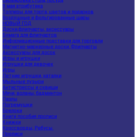
Сервировка стола, посуда
9 мая атрибутика
Топперы для торта, цветов и подарков
Воздушные и фольгированные шары
НОВЫЙ ГОД
Доски,флипчарты, аксессуары
Бумага для флипчартов
Информационные подставки для торговли
Магнитно-маркерные доски, Флипчарты
Аксессуары для досок
Игры и игрушки
Игрушки для девочек
Игры
Летние игрушки, каталки
Мыльные пузыри
Антистрессы и сквиши
Мячи, воланы, бадминтон
Пазлы
Погремушки
Брелоки
Книги пособия прописи
Книжки
Кроссворды, Ребусы.
Прописи