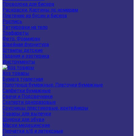
Проволока для бисера
Раскраски, Картины по номерам
Плетение из бусин и бисера
Роспись
Татуировки на тело
Трафареты
Фетр, Фоамиран
Швейная фурнитура
Штампы детские
Гадания и эзотерика
Инструменты
Хоз товары
Бумага туалетная
Полотенца бумажные, Платочки бумажные
Салфетки бумажные
Свечи и Подсвечники
Скатерти одноразовые
Соусницы пластиковые, контейнеры
Товары для выпечки
Шнурки для обуви
Маски медецинские
Перчатки х/б и латексные