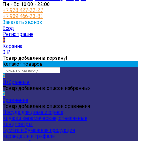
Пн - Вс 10:00 - 22:00
+7 928 427-22-27
+7 909 466-23-83
Заказать звонок
Вход
Регистрация
0
Корзина
0
₽
Товар добавлен в корзину!
Каталог товаров
0
Избранные
Товар добавлен в список избранных
0
Сравнение
Товар добавлен в список сравнения
Посуда для дома и офиса
Кружки керамические, стеклянные
Канцтовары
Бумага и бумажная продукция
Карандаши и грифели