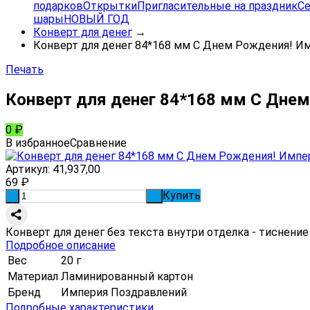
подарков
Открытки
Пригласительные на праздник
Се
шары
НОВЫЙ ГОД
Конверт для денег
→
Конверт для денег 84*168 мм С Днем Рождения! Им
Печать
Конверт для денег 84*168 мм С Днем
0
₽
В избранное
Сравнение
Артикул:
41,937,00
69
₽
Купить
-
+
Конверт для денег без текста внутри отделка - тиснение
Подробное описание
Вес
20 г
Материал
Ламинированный картон
Бренд
Империя Поздравлений
Подробные характеристики