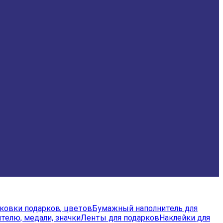
аковки подарков, цветов
Бумажный наполнитель для
телю, медали, значки
Ленты для подарков
Наклейки для