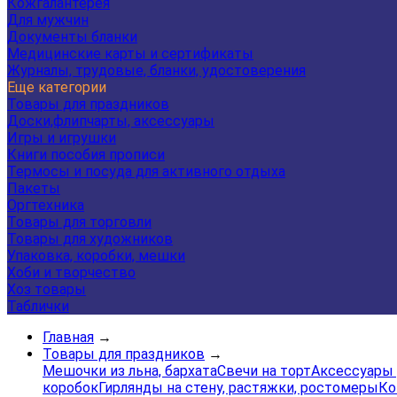
Кожгалантерея
Для мужчин
Документы бланки
Медицинские карты и сертификаты
Журналы, трудовые, бланки, удостоверения
Еще категории
Товары для праздников
Доски,флипчарты, аксессуары
Игры и игрушки
Книги пособия прописи
Термосы и посуда для активного отдыха
Пакеты
Оргтехника
Товары для торговли
Товары для художников
Упаковка, коробки, мешки
Хоби и творчество
Хоз товары
Таблички
Главная
→
Товары для праздников
→
Мешочки из льна, бархата
Свечи на торт
Аксессуары 
коробок
Гирлянды на стену, растяжки, ростомеры
Ко