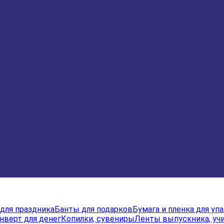
для праздника
Банты для подарков
Бумага и пленка для уп
нверт для денег
Копилки, сувениры
Ленты выпускника, учи