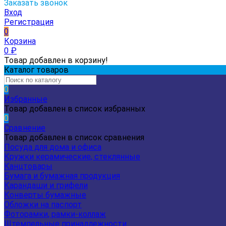
Заказать звонок
Вход
Регистрация
0
Корзина
0
₽
Товар добавлен в корзину!
Каталог товаров
0
Избранные
Товар добавлен в список избранных
0
Сравнение
Товар добавлен в список сравнения
Посуда для дома и офиса
Кружки керамические, стеклянные
Канцтовары
Бумага и бумажная продукция
Карандаши и грифели
Конверты бумажные
Обложки на паспорт
Фоторамки, рамки-коллаж
Штемпельные принадлежности