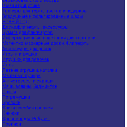
Сервировка стола, посуда
9 мая атрибутика
Топперы для торта, цветов и подарков
Воздушные и фольгированные шары
НОВЫЙ ГОД
Доски,флипчарты, аксессуары
Бумага для флипчартов
Информационные подставки для торговли
Магнитно-маркерные доски, Флипчарты
Аксессуары для досок
Игры и игрушки
Игрушки для девочек
Игры
Летние игрушки, каталки
Мыльные пузыри
Антистрессы и сквиши
Мячи, воланы, бадминтон
Пазлы
Погремушки
Брелоки
Книги пособия прописи
Книжки
Кроссворды, Ребусы.
Прописи