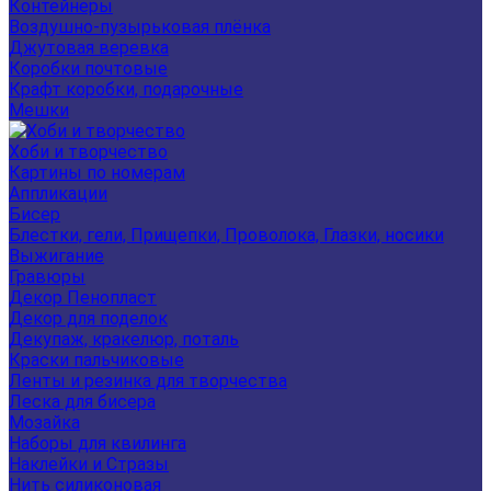
Контейнеры
Воздушно-пузырьковая плёнка
Джутовая веревка
Коробки почтовые
Крафт коробки, подарочные
Мешки
Хоби и творчество
Картины по номерам
Аппликации
Бисер
Блестки, гели, Прищепки, Проволока, Глазки, носики
Выжигание
Гравюры
Декор Пенопласт
Декор для поделок
Декупаж, кракелюр, поталь
Краски пальчиковые
Ленты и резинка для творчества
Леска для бисера
Мозайка
Наборы для квилинга
Наклейки и Стразы
Нить силиконовая