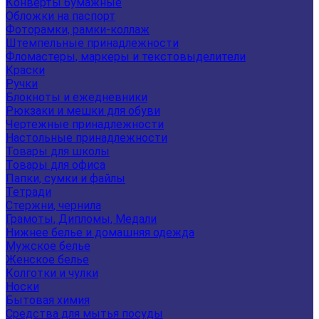
Конверты бумажные
Обложки на паспорт
Фоторамки, рамки-коллаж
Штемпельные принадлежности
Фломастеры, маркеры и текстовыделители
Краски
Ручки
Блокноты и ежедневники
Рюкзаки и мешки для обуви
Чертежные принадлежности
Настольные принадлежности
Товары для школы
Товары для офиса
Папки, сумки и файлы
Тетради
Стержни, чернила
Грамоты, Дипломы, Медали
Нижнее белье и домашняя одежда
Мужское белье
Женское белье
Колготки и чулки
Носки
Бытовая химия
Средства для мытья посуды