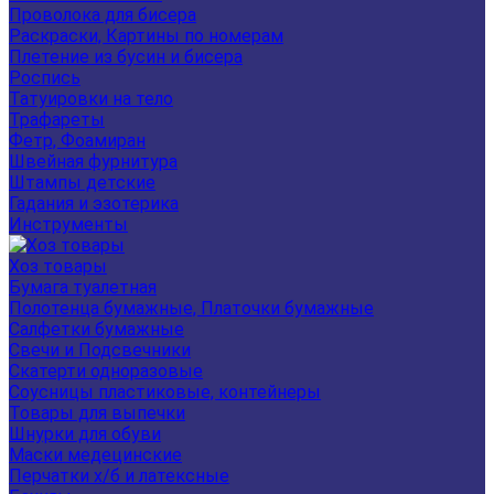
Проволока для бисера
Раскраски, Картины по номерам
Плетение из бусин и бисера
Роспись
Татуировки на тело
Трафареты
Фетр, Фоамиран
Швейная фурнитура
Штампы детские
Гадания и эзотерика
Инструменты
Хоз товары
Бумага туалетная
Полотенца бумажные, Платочки бумажные
Салфетки бумажные
Свечи и Подсвечники
Скатерти одноразовые
Соусницы пластиковые, контейнеры
Товары для выпечки
Шнурки для обуви
Маски медецинские
Перчатки х/б и латексные