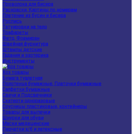
Проволока для бисера
Раскраски, Картины по номерам
Плетение из бусин и бисера
Роспись
Татуировки на тело
Трафареты
Фетр, Фоамиран
Швейная фурнитура
Штампы детские
Гадания и эзотерика
Инструменты
Хоз товары
Бумага туалетная
Полотенца бумажные, Платочки бумажные
Салфетки бумажные
Свечи и Подсвечники
Скатерти одноразовые
Соусницы пластиковые, контейнеры
Товары для выпечки
Шнурки для обуви
Маски медецинские
Перчатки х/б и латексные