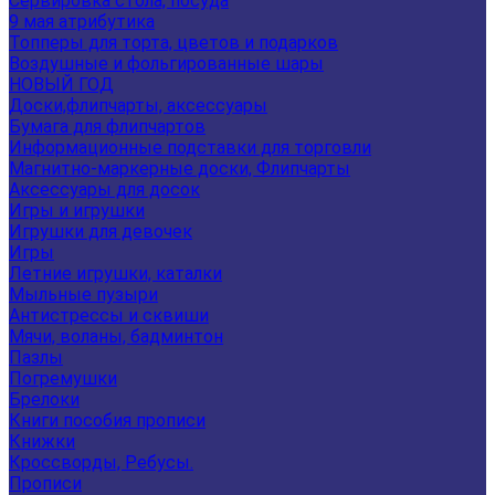
Сервировка стола, посуда
9 мая атрибутика
Топперы для торта, цветов и подарков
Воздушные и фольгированные шары
НОВЫЙ ГОД
Доски,флипчарты, аксессуары
Бумага для флипчартов
Информационные подставки для торговли
Магнитно-маркерные доски, Флипчарты
Аксессуары для досок
Игры и игрушки
Игрушки для девочек
Игры
Летние игрушки, каталки
Мыльные пузыри
Антистрессы и сквиши
Мячи, воланы, бадминтон
Пазлы
Погремушки
Брелоки
Книги пособия прописи
Книжки
Кроссворды, Ребусы.
Прописи