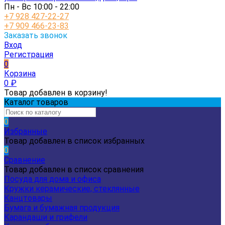
Пн - Вс 10:00 - 22:00
+7 928 427-22-27
+7 909 466-23-83
Заказать звонок
Вход
Регистрация
0
Корзина
0
₽
Товар добавлен в корзину!
Каталог товаров
0
Избранные
Товар добавлен в список избранных
0
Сравнение
Товар добавлен в список сравнения
Посуда для дома и офиса
Кружки керамические, стеклянные
Канцтовары
Бумага и бумажная продукция
Карандаши и грифели