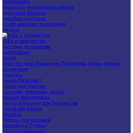
Контейнеры
Воздушно-пузырьковая плёнка
Джутовая веревка
Коробки почтовые
Крафт коробки, подарочные
Мешки
Хоби и творчество
Картины по номерам
Аппликации
Бисер
Блестки, гели, Прищепки, Проволока, Глазки, носики
Выжигание
Гравюры
Декор Пенопласт
Декор для поделок
Декупаж, кракелюр, поталь
Краски пальчиковые
Ленты и резинка для творчества
Леска для бисера
Мозайка
Наборы для квилинга
Наклейки и Стразы
Нить силиконовая