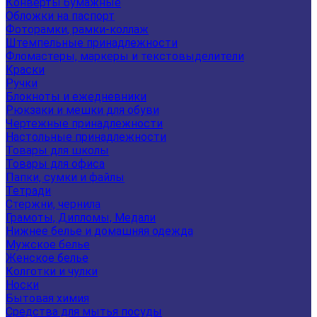
Конверты бумажные
Обложки на паспорт
Фоторамки, рамки-коллаж
Штемпельные принадлежности
Фломастеры, маркеры и текстовыделители
Краски
Ручки
Блокноты и ежедневники
Рюкзаки и мешки для обуви
Чертежные принадлежности
Настольные принадлежности
Товары для школы
Товары для офиса
Папки, сумки и файлы
Тетради
Стержни, чернила
Грамоты, Дипломы, Медали
Нижнее белье и домашняя одежда
Мужское белье
Женское белье
Колготки и чулки
Носки
Бытовая химия
Средства для мытья посуды