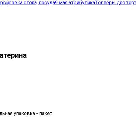
рвировка стола, посуда
9 мая атрибутика
Топперы для торт
атерина
льная упаковка - пакет