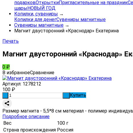
подарков
Открытки
Пригласительные на праздник
Се
шары
НОВЫЙ ГОД
Копилки, сувениры
→
Копилки для денег
Сувениры магнитные
Сувениры магнитные
→
Магнит двусторонний «Краснодар» Екатерина
Печать
Магнит двусторонний «Краснодар» Ек
0
₽
В избранное
Сравнение
Артикул:
1278212
100
₽
Купить
-
+
Размер магнита - 5,5*8 см материал - полимер индивидуа
Подробное описание
Вес
100 г
Страна происхождения
Россия