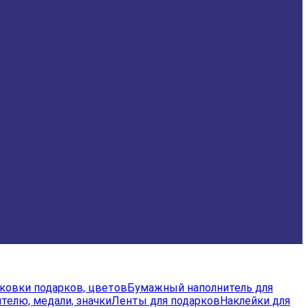
аковки подарков, цветов
Бумажный наполнитель для
телю, медали, значки
Ленты для подарков
Наклейки для