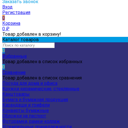
Заказать звонок
Вход
Регистрация
0
Корзина
0
₽
Товар добавлен в корзину!
Каталог товаров
0
Избранные
Товар добавлен в список избранных
0
Сравнение
Товар добавлен в список сравнения
Посуда для дома и офиса
Кружки керамические, стеклянные
Канцтовары
Бумага и бумажная продукция
Карандаши и грифели
Конверты бумажные
Обложки на паспорт
Фоторамки, рамки-коллаж
Штемпельные принадлежности