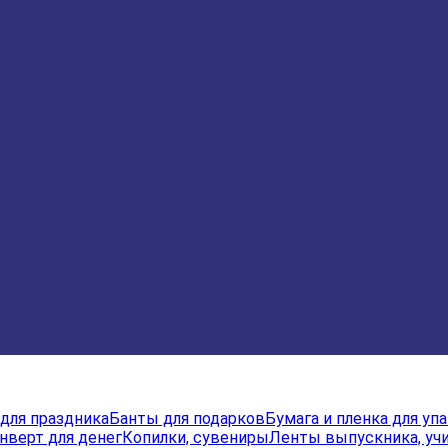
для праздника
Банты для подарков
Бумага и пленка для уп
нверт для денег
Копилки, сувениры
Ленты выпускника, учи