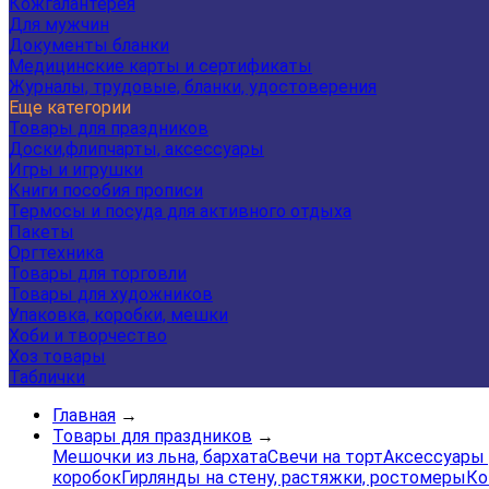
Кожгалантерея
Для мужчин
Документы бланки
Медицинские карты и сертификаты
Журналы, трудовые, бланки, удостоверения
Еще категории
Товары для праздников
Доски,флипчарты, аксессуары
Игры и игрушки
Книги пособия прописи
Термосы и посуда для активного отдыха
Пакеты
Оргтехника
Товары для торговли
Товары для художников
Упаковка, коробки, мешки
Хоби и творчество
Хоз товары
Таблички
Главная
→
Товары для праздников
→
Мешочки из льна, бархата
Свечи на торт
Аксессуары 
коробок
Гирлянды на стену, растяжки, ростомеры
Ко