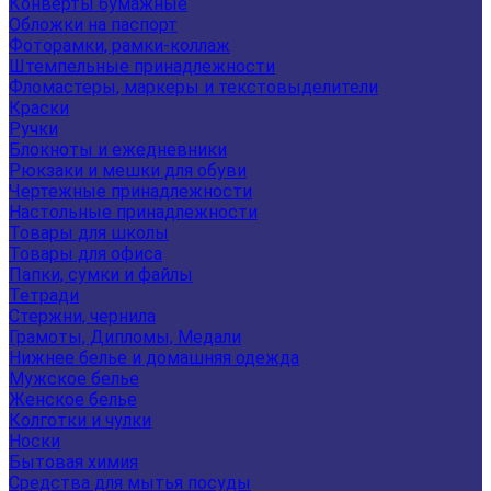
Конверты бумажные
Обложки на паспорт
Фоторамки, рамки-коллаж
Штемпельные принадлежности
Фломастеры, маркеры и текстовыделители
Краски
Ручки
Блокноты и ежедневники
Рюкзаки и мешки для обуви
Чертежные принадлежности
Настольные принадлежности
Товары для школы
Товары для офиса
Папки, сумки и файлы
Тетради
Стержни, чернила
Грамоты, Дипломы, Медали
Нижнее белье и домашняя одежда
Мужское белье
Женское белье
Колготки и чулки
Носки
Бытовая химия
Средства для мытья посуды