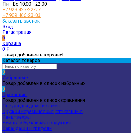
Пн - Вс 10:00 - 22:00
+7 928 427-22-27
+7 909 466-23-83
Заказать звонок
Вход
Регистрация
0
Корзина
0
₽
Товар добавлен в корзину!
Каталог товаров
0
Избранные
Товар добавлен в список избранных
0
Сравнение
Товар добавлен в список сравнения
Посуда для дома и офиса
Кружки керамические, стеклянные
Канцтовары
Бумага и бумажная продукция
Карандаши и грифели