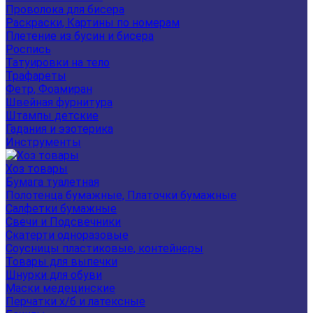
Проволока для бисера
Раскраски, Картины по номерам
Плетение из бусин и бисера
Роспись
Татуировки на тело
Трафареты
Фетр, Фоамиран
Швейная фурнитура
Штампы детские
Гадания и эзотерика
Инструменты
Хоз товары
Бумага туалетная
Полотенца бумажные, Платочки бумажные
Салфетки бумажные
Свечи и Подсвечники
Скатерти одноразовые
Соусницы пластиковые, контейнеры
Товары для выпечки
Шнурки для обуви
Маски медецинские
Перчатки х/б и латексные