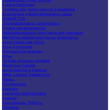
Сервировка стола, посуда
9 мая атрибутика
Топперы для торта, цветов и подарков
Воздушные и фольгированные шары
НОВЫЙ ГОД
Доски,флипчарты, аксессуары
Бумага для флипчартов
Информационные подставки для торговли
Магнитно-маркерные доски, Флипчарты
Аксессуары для досок
Игры и игрушки
Игрушки для девочек
Игры
Летние игрушки, каталки
Мыльные пузыри
Антистрессы и сквиши
Мячи, воланы, бадминтон
Пазлы
Погремушки
Брелоки
Книги пособия прописи
Книжки
Кроссворды, Ребусы.
Прописи