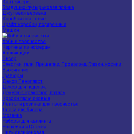
Контейнеры
Воздушно-пузырьковая плёнка
Джутовая веревка
Коробки почтовые
Крафт коробки, подарочные
Мешки
Хоби и творчество
Картины по номерам
Аппликации
Бисер
Блестки, гели, Прищепки, Проволока, Глазки, носики
Выжигание
Гравюры
Декор Пенопласт
Декор для поделок
Декупаж, кракелюр, поталь
Краски пальчиковые
Ленты и резинка для творчества
Леска для бисера
Мозайка
Наборы для квилинга
Наклейки и Стразы
Нить силиконовая