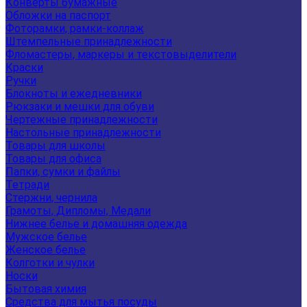
Конверты бумажные
Обложки на паспорт
Фоторамки, рамки-коллаж
Штемпельные принадлежности
Фломастеры, маркеры и текстовыделители
Краски
Ручки
Блокноты и ежедневники
Рюкзаки и мешки для обуви
Чертежные принадлежности
Настольные принадлежности
Товары для школы
Товары для офиса
Папки, сумки и файлы
Тетради
Стержни, чернила
Грамоты, Дипломы, Медали
Нижнее белье и домашняя одежда
Мужское белье
Женское белье
Колготки и чулки
Носки
Бытовая химия
Средства для мытья посуды