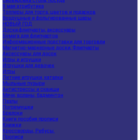
Сервировка стола, посуда
9 мая атрибутика
Топперы для торта, цветов и подарков
Воздушные и фольгированные шары
НОВЫЙ ГОД
Доски,флипчарты, аксессуары
Бумага для флипчартов
Информационные подставки для торговли
Магнитно-маркерные доски, Флипчарты
Аксессуары для досок
Игры и игрушки
Игрушки для девочек
Игры
Летние игрушки, каталки
Мыльные пузыри
Антистрессы и сквиши
Мячи, воланы, бадминтон
Пазлы
Погремушки
Брелоки
Книги пособия прописи
Книжки
Кроссворды, Ребусы.
Прописи