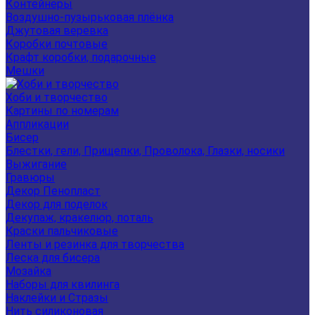
Контейнеры
Воздушно-пузырьковая плёнка
Джутовая веревка
Коробки почтовые
Крафт коробки, подарочные
Мешки
Хоби и творчество
Картины по номерам
Аппликации
Бисер
Блестки, гели, Прищепки, Проволока, Глазки, носики
Выжигание
Гравюры
Декор Пенопласт
Декор для поделок
Декупаж, кракелюр, поталь
Краски пальчиковые
Ленты и резинка для творчества
Леска для бисера
Мозайка
Наборы для квилинга
Наклейки и Стразы
Нить силиконовая