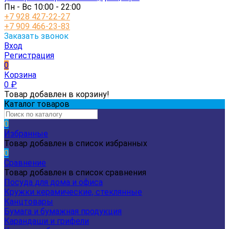
Пн - Вс 10:00 - 22:00
+7 928 427-22-27
+7 909 466-23-83
Заказать звонок
Вход
Регистрация
0
Корзина
0
₽
Товар добавлен в корзину!
Каталог товаров
0
Избранные
Товар добавлен в список избранных
0
Сравнение
Товар добавлен в список сравнения
Посуда для дома и офиса
Кружки керамические, стеклянные
Канцтовары
Бумага и бумажная продукция
Карандаши и грифели