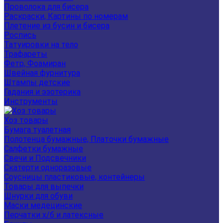
Проволока для бисера
Раскраски, Картины по номерам
Плетение из бусин и бисера
Роспись
Татуировки на тело
Трафареты
Фетр, Фоамиран
Швейная фурнитура
Штампы детские
Гадания и эзотерика
Инструменты
Хоз товары
Бумага туалетная
Полотенца бумажные, Платочки бумажные
Салфетки бумажные
Свечи и Подсвечники
Скатерти одноразовые
Соусницы пластиковые, контейнеры
Товары для выпечки
Шнурки для обуви
Маски медецинские
Перчатки х/б и латексные