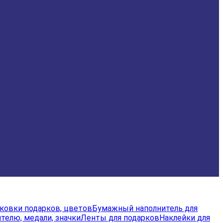
аковки подарков, цветов
Бумажный наполнитель для
телю, медали, значки
Ленты для подарков
Наклейки для