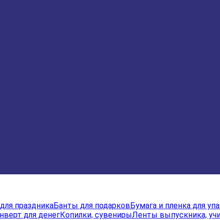
для праздника
Банты для подарков
Бумага и пленка для уп
нверт для денег
Копилки, сувениры
Ленты выпускника, учи