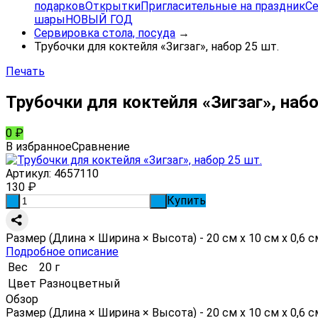
подарков
Открытки
Пригласительные на праздник
Се
шары
НОВЫЙ ГОД
Сервировка стола, посуда
→
Трубочки для коктейля «Зигзаг», набор 25 шт.
Печать
Трубочки для коктейля «Зигзаг», набо
0
₽
В избранное
Сравнение
Артикул:
4657110
130
₽
Купить
-
+
Размер (Длина × Ширина × Высота) - 20 см х 10 см х 0,6 
Подробное описание
Вес
20 г
Цвет
Разноцветный
Обзор
Размер (Длина × Ширина × Высота) - 20 см х 10 см х 0,6 с