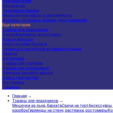
Кожгалантерея
Для мужчин
Документы бланки
Медицинские карты и сертификаты
Журналы, трудовые, бланки, удостоверения
Еще категории
Товары для праздников
Доски,флипчарты, аксессуары
Игры и игрушки
Книги пособия прописи
Термосы и посуда для активного отдыха
Пакеты
Оргтехника
Товары для торговли
Товары для художников
Упаковка, коробки, мешки
Хоби и творчество
Хоз товары
Таблички
Главная
→
Товары для праздников
→
Мешочки из льна, бархата
Свечи на торт
Аксессуары 
коробок
Гирлянды на стену, растяжки, ростомеры
Ко