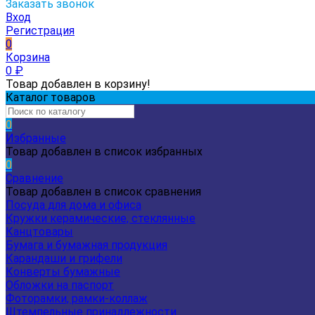
Заказать звонок
Вход
Регистрация
0
Корзина
0
₽
Товар добавлен в корзину!
Каталог товаров
0
Избранные
Товар добавлен в список избранных
0
Сравнение
Товар добавлен в список сравнения
Посуда для дома и офиса
Кружки керамические, стеклянные
Канцтовары
Бумага и бумажная продукция
Карандаши и грифели
Конверты бумажные
Обложки на паспорт
Фоторамки, рамки-коллаж
Штемпельные принадлежности