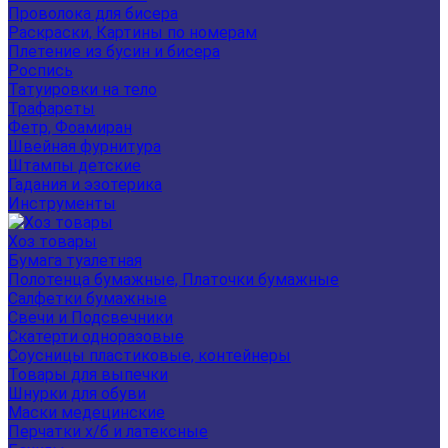
Проволока для бисера
Раскраски, Картины по номерам
Плетение из бусин и бисера
Роспись
Татуировки на тело
Трафареты
Фетр, Фоамиран
Швейная фурнитура
Штампы детские
Гадания и эзотерика
Инструменты
Хоз товары
Бумага туалетная
Полотенца бумажные, Платочки бумажные
Салфетки бумажные
Свечи и Подсвечники
Скатерти одноразовые
Соусницы пластиковые, контейнеры
Товары для выпечки
Шнурки для обуви
Маски медецинские
Перчатки х/б и латексные