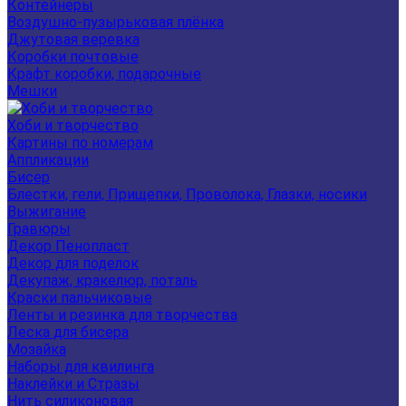
Контейнеры
Воздушно-пузырьковая плёнка
Джутовая веревка
Коробки почтовые
Крафт коробки, подарочные
Мешки
Хоби и творчество
Картины по номерам
Аппликации
Бисер
Блестки, гели, Прищепки, Проволока, Глазки, носики
Выжигание
Гравюры
Декор Пенопласт
Декор для поделок
Декупаж, кракелюр, поталь
Краски пальчиковые
Ленты и резинка для творчества
Леска для бисера
Мозайка
Наборы для квилинга
Наклейки и Стразы
Нить силиконовая