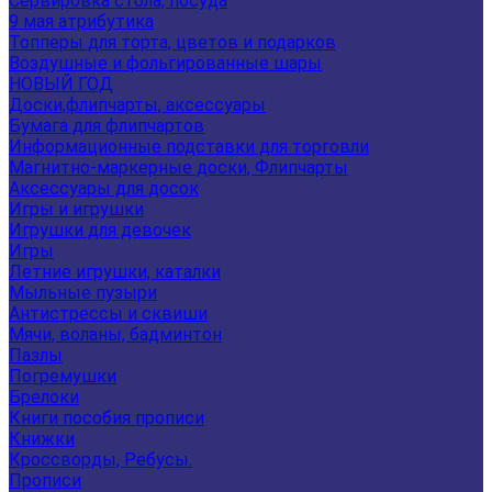
Сервировка стола, посуда
9 мая атрибутика
Топперы для торта, цветов и подарков
Воздушные и фольгированные шары
НОВЫЙ ГОД
Доски,флипчарты, аксессуары
Бумага для флипчартов
Информационные подставки для торговли
Магнитно-маркерные доски, Флипчарты
Аксессуары для досок
Игры и игрушки
Игрушки для девочек
Игры
Летние игрушки, каталки
Мыльные пузыри
Антистрессы и сквиши
Мячи, воланы, бадминтон
Пазлы
Погремушки
Брелоки
Книги пособия прописи
Книжки
Кроссворды, Ребусы.
Прописи