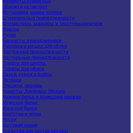
Конверты бумажные
Обложки на паспорт
Фоторамки, рамки-коллаж
Штемпельные принадлежности
Фломастеры, маркеры и текстовыделители
Краски
Ручки
Блокноты и ежедневники
Рюкзаки и мешки для обуви
Чертежные принадлежности
Настольные принадлежности
Товары для школы
Товары для офиса
Папки, сумки и файлы
Тетради
Стержни, чернила
Грамоты, Дипломы, Медали
Нижнее белье и домашняя одежда
Мужское белье
Женское белье
Колготки и чулки
Носки
Бытовая химия
Средства для мытья посуды