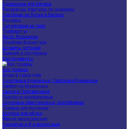
Проволока для бисера
Раскраски, Картины по номерам
Плетение из бусин и бисера
Роспись
Татуировки на тело
Трафареты
Фетр, Фоамиран
Швейная фурнитура
Штампы детские
Гадания и эзотерика
Инструменты
Хоз товары
Бумага туалетная
Полотенца бумажные, Платочки бумажные
Салфетки бумажные
Свечи и Подсвечники
Скатерти одноразовые
Соусницы пластиковые, контейнеры
Товары для выпечки
Шнурки для обуви
Маски медецинские
Перчатки х/б и латексные