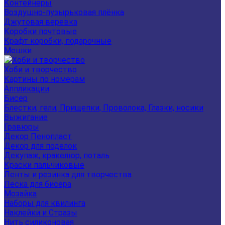
Контейнеры
Воздушно-пузырьковая плёнка
Джутовая веревка
Коробки почтовые
Крафт коробки, подарочные
Мешки
Хоби и творчество
Картины по номерам
Аппликации
Бисер
Блестки, гели, Прищепки, Проволока, Глазки, носики
Выжигание
Гравюры
Декор Пенопласт
Декор для поделок
Декупаж, кракелюр, поталь
Краски пальчиковые
Ленты и резинка для творчества
Леска для бисера
Мозайка
Наборы для квилинга
Наклейки и Стразы
Нить силиконовая