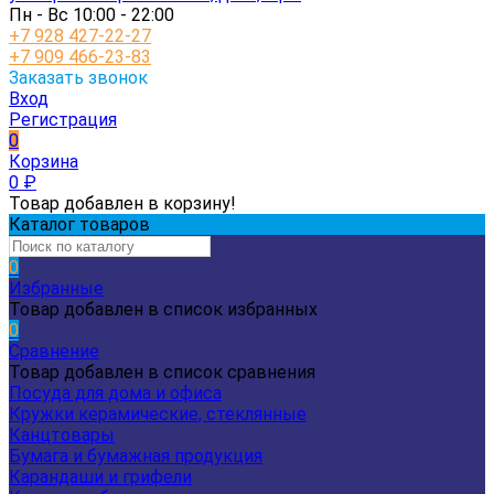
Пн - Вс 10:00 - 22:00
+7 928 427-22-27
+7 909 466-23-83
Заказать звонок
Вход
Регистрация
0
Корзина
0
₽
Товар добавлен в корзину!
Каталог товаров
0
Избранные
Товар добавлен в список избранных
0
Сравнение
Товар добавлен в список сравнения
Посуда для дома и офиса
Кружки керамические, стеклянные
Канцтовары
Бумага и бумажная продукция
Карандаши и грифели