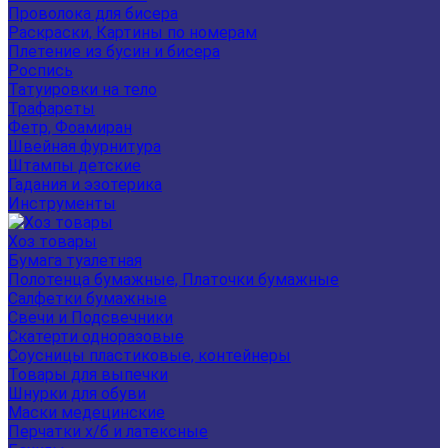
Проволока для бисера
Раскраски, Картины по номерам
Плетение из бусин и бисера
Роспись
Татуировки на тело
Трафареты
Фетр, Фоамиран
Швейная фурнитура
Штампы детские
Гадания и эзотерика
Инструменты
Хоз товары
Бумага туалетная
Полотенца бумажные, Платочки бумажные
Салфетки бумажные
Свечи и Подсвечники
Скатерти одноразовые
Соусницы пластиковые, контейнеры
Товары для выпечки
Шнурки для обуви
Маски медецинские
Перчатки х/б и латексные