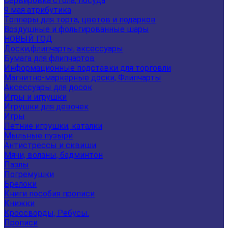
Сервировка стола, посуда
9 мая атрибутика
Топперы для торта, цветов и подарков
Воздушные и фольгированные шары
НОВЫЙ ГОД
Доски,флипчарты, аксессуары
Бумага для флипчартов
Информационные подставки для торговли
Магнитно-маркерные доски, Флипчарты
Аксессуары для досок
Игры и игрушки
Игрушки для девочек
Игры
Летние игрушки, каталки
Мыльные пузыри
Антистрессы и сквиши
Мячи, воланы, бадминтон
Пазлы
Погремушки
Брелоки
Книги пособия прописи
Книжки
Кроссворды, Ребусы.
Прописи