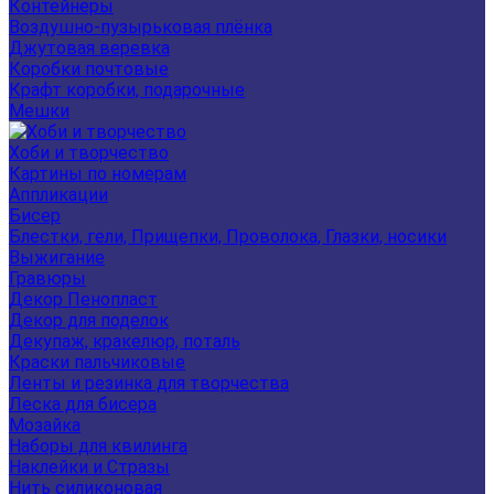
Контейнеры
Воздушно-пузырьковая плёнка
Джутовая веревка
Коробки почтовые
Крафт коробки, подарочные
Мешки
Хоби и творчество
Картины по номерам
Аппликации
Бисер
Блестки, гели, Прищепки, Проволока, Глазки, носики
Выжигание
Гравюры
Декор Пенопласт
Декор для поделок
Декупаж, кракелюр, поталь
Краски пальчиковые
Ленты и резинка для творчества
Леска для бисера
Мозайка
Наборы для квилинга
Наклейки и Стразы
Нить силиконовая