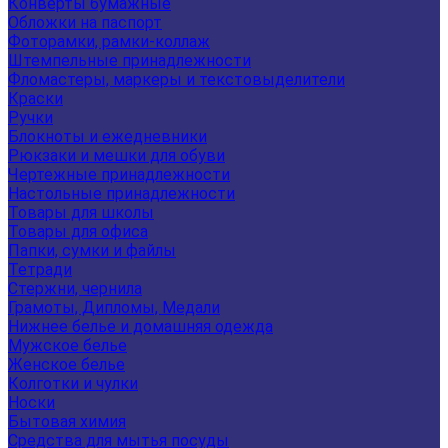
Конверты бумажные
Обложки на паспорт
Фоторамки, рамки-коллаж
Штемпельные принадлежности
Фломастеры, маркеры и текстовыделители
Краски
Ручки
Блокноты и ежедневники
Рюкзаки и мешки для обуви
Чертежные принадлежности
Настольные принадлежности
Товары для школы
Товары для офиса
Папки, сумки и файлы
Тетради
Стержни, чернила
Грамоты, Дипломы, Медали
Нижнее белье и домашняя одежда
Мужское белье
Женское белье
Колготки и чулки
Носки
Бытовая химия
Средства для мытья посуды