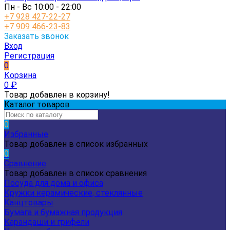
Пн - Вс 10:00 - 22:00
+7 928 427-22-27
+7 909 466-23-83
Заказать звонок
Вход
Регистрация
0
Корзина
0
₽
Товар добавлен в корзину!
Каталог товаров
0
Избранные
Товар добавлен в список избранных
0
Сравнение
Товар добавлен в список сравнения
Посуда для дома и офиса
Кружки керамические, стеклянные
Канцтовары
Бумага и бумажная продукция
Карандаши и грифели