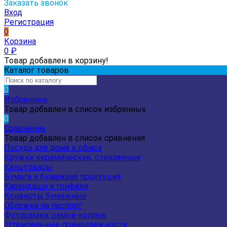
Заказать звонок
Вход
Регистрация
0
Корзина
0
₽
Товар добавлен в корзину!
Каталог товаров
0
Избранные
Товар добавлен в список избранных
0
Сравнение
Товар добавлен в список сравнения
Посуда для дома и офиса
Кружки керамические, стеклянные
Канцтовары
Бумага и бумажная продукция
Карандаши и грифели
Конверты бумажные
Обложки на паспорт
Фоторамки, рамки-коллаж
Штемпельные принадлежности