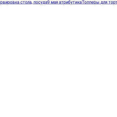
рвировка стола, посуда
9 мая атрибутика
Топперы для торт