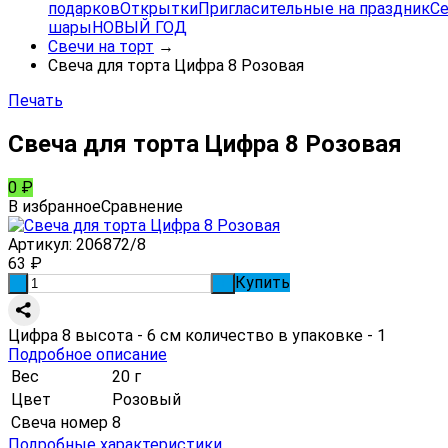
подарков
Открытки
Пригласительные на праздник
Се
шары
НОВЫЙ ГОД
Свечи на торт
→
Свеча для торта Цифра 8 Розовая
Печать
Свеча для торта Цифра 8 Розовая
0
₽
В избранное
Сравнение
Артикул:
206872/8
63
₽
Купить
-
+
Цифра 8 высота - 6 см количество в упаковке - 1
Подробное описание
Вес
20 г
Цвет
Розовый
Свеча номер
8
Подробные характеристики