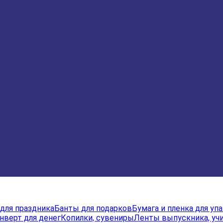
для праздника
Банты для подарков
Бумага и пленка для уп
нверт для денег
Копилки, сувениры
Ленты выпускника, учи