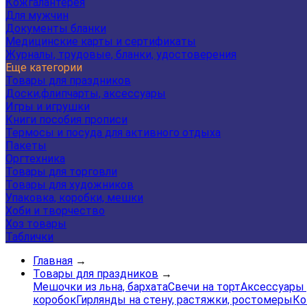
Кожгалантерея
Для мужчин
Документы бланки
Медицинские карты и сертификаты
Журналы, трудовые, бланки, удостоверения
Еще категории
Товары для праздников
Доски,флипчарты, аксессуары
Игры и игрушки
Книги пособия прописи
Термосы и посуда для активного отдыха
Пакеты
Оргтехника
Товары для торговли
Товары для художников
Упаковка, коробки, мешки
Хоби и творчество
Хоз товары
Таблички
Главная
→
Товары для праздников
→
Мешочки из льна, бархата
Свечи на торт
Аксессуары 
коробок
Гирлянды на стену, растяжки, ростомеры
Ко