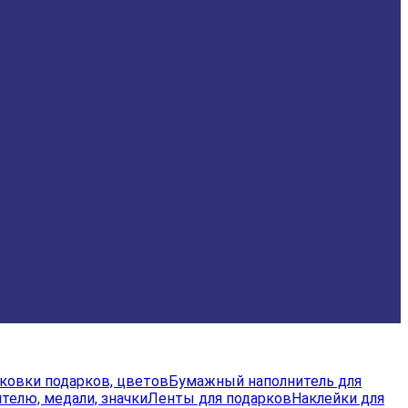
аковки подарков, цветов
Бумажный наполнитель для
телю, медали, значки
Ленты для подарков
Наклейки для