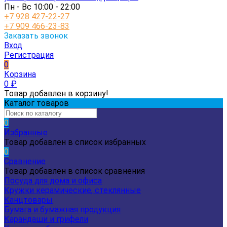
Пн - Вс 10:00 - 22:00
+7 928 427-22-27
+7 909 466-23-83
Заказать звонок
Вход
Регистрация
0
Корзина
0
₽
Товар добавлен в корзину!
Каталог товаров
0
Избранные
Товар добавлен в список избранных
0
Сравнение
Товар добавлен в список сравнения
Посуда для дома и офиса
Кружки керамические, стеклянные
Канцтовары
Бумага и бумажная продукция
Карандаши и грифели