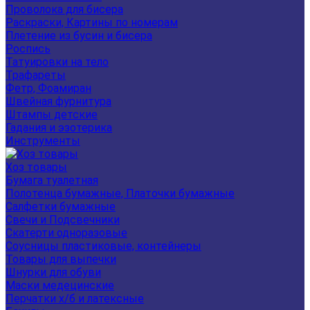
Проволока для бисера
Раскраски, Картины по номерам
Плетение из бусин и бисера
Роспись
Татуировки на тело
Трафареты
Фетр, Фоамиран
Швейная фурнитура
Штампы детские
Гадания и эзотерика
Инструменты
Хоз товары
Бумага туалетная
Полотенца бумажные, Платочки бумажные
Салфетки бумажные
Свечи и Подсвечники
Скатерти одноразовые
Соусницы пластиковые, контейнеры
Товары для выпечки
Шнурки для обуви
Маски медецинские
Перчатки х/б и латексные