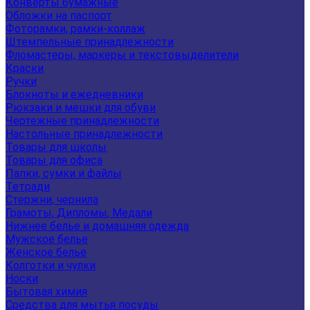
Конверты бумажные
Обложки на паспорт
Фоторамки, рамки-коллаж
Штемпельные принадлежности
Фломастеры, маркеры и текстовыделители
Краски
Ручки
Блокноты и ежедневники
Рюкзаки и мешки для обуви
Чертежные принадлежности
Настольные принадлежности
Товары для школы
Товары для офиса
Папки, сумки и файлы
Тетради
Стержни, чернила
Грамоты, Дипломы, Медали
Нижнее белье и домашняя одежда
Мужское белье
Женское белье
Колготки и чулки
Носки
Бытовая химия
Средства для мытья посуды