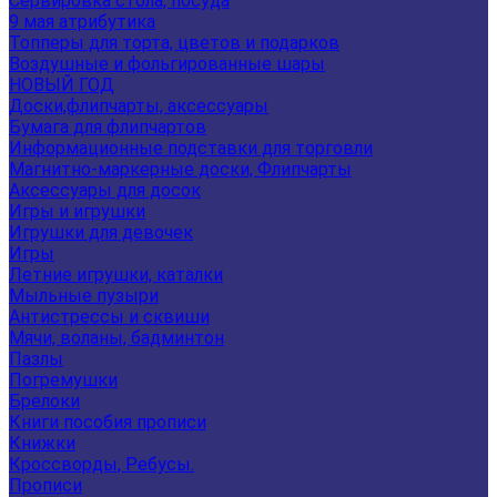
Сервировка стола, посуда
9 мая атрибутика
Топперы для торта, цветов и подарков
Воздушные и фольгированные шары
НОВЫЙ ГОД
Доски,флипчарты, аксессуары
Бумага для флипчартов
Информационные подставки для торговли
Магнитно-маркерные доски, Флипчарты
Аксессуары для досок
Игры и игрушки
Игрушки для девочек
Игры
Летние игрушки, каталки
Мыльные пузыри
Антистрессы и сквиши
Мячи, воланы, бадминтон
Пазлы
Погремушки
Брелоки
Книги пособия прописи
Книжки
Кроссворды, Ребусы.
Прописи