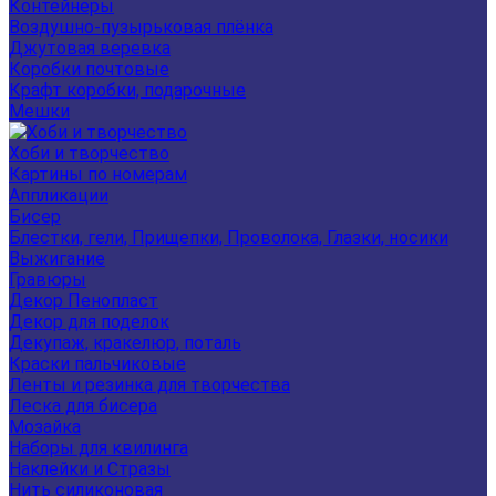
Контейнеры
Воздушно-пузырьковая плёнка
Джутовая веревка
Коробки почтовые
Крафт коробки, подарочные
Мешки
Хоби и творчество
Картины по номерам
Аппликации
Бисер
Блестки, гели, Прищепки, Проволока, Глазки, носики
Выжигание
Гравюры
Декор Пенопласт
Декор для поделок
Декупаж, кракелюр, поталь
Краски пальчиковые
Ленты и резинка для творчества
Леска для бисера
Мозайка
Наборы для квилинга
Наклейки и Стразы
Нить силиконовая