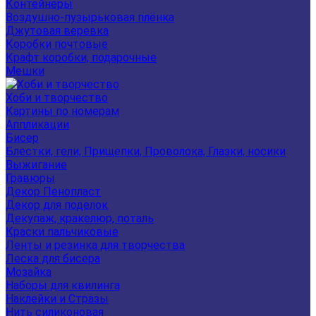
Контейнеры
Воздушно-пузырьковая плёнка
Джутовая веревка
Коробки почтовые
Крафт коробки, подарочные
Мешки
Хоби и творчество
Картины по номерам
Аппликации
Бисер
Блестки, гели, Прищепки, Проволока, Глазки, носики
Выжигание
Гравюры
Декор Пенопласт
Декор для поделок
Декупаж, кракелюр, поталь
Краски пальчиковые
Ленты и резинка для творчества
Леска для бисера
Мозайка
Наборы для квилинга
Наклейки и Стразы
Нить силиконовая