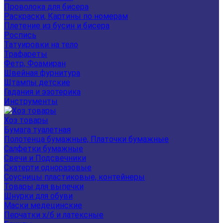
Проволока для бисера
Раскраски, Картины по номерам
Плетение из бусин и бисера
Роспись
Татуировки на тело
Трафареты
Фетр, Фоамиран
Швейная фурнитура
Штампы детские
Гадания и эзотерика
Инструменты
Хоз товары
Бумага туалетная
Полотенца бумажные, Платочки бумажные
Салфетки бумажные
Свечи и Подсвечники
Скатерти одноразовые
Соусницы пластиковые, контейнеры
Товары для выпечки
Шнурки для обуви
Маски медецинские
Перчатки х/б и латексные