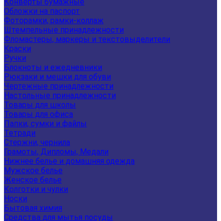
Конверты бумажные
Обложки на паспорт
Фоторамки, рамки-коллаж
Штемпельные принадлежности
Фломастеры, маркеры и текстовыделители
Краски
Ручки
Блокноты и ежедневники
Рюкзаки и мешки для обуви
Чертежные принадлежности
Настольные принадлежности
Товары для школы
Товары для офиса
Папки, сумки и файлы
Тетради
Стержни, чернила
Грамоты, Дипломы, Медали
Нижнее белье и домашняя одежда
Мужское белье
Женское белье
Колготки и чулки
Носки
Бытовая химия
Средства для мытья посуды