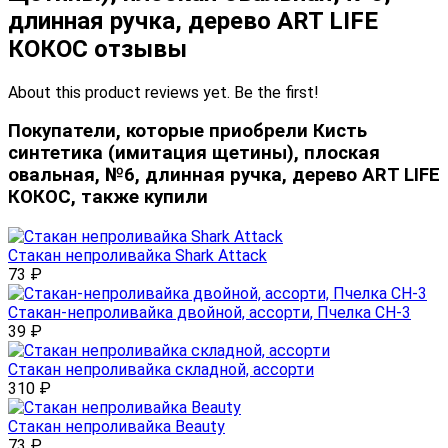
длинная ручка, дерево ART LIFE
КОКОС отзывы
About this product reviews yet. Be the first!
Покупатели, которые приобрели Кисть
синтетика (имитация щетины), плоская
овальная, №6, длинная ручка, дерево ART LIFE
КОКОС, также купили
Стакан непроливайка Shark Attack
73
₽
Стакан-непроливайка двойной, ассорти, Пчелка СН-3
39
₽
Стакан непроливайка складной, ассорти
310
₽
Стакан непроливайка Beauty
73
₽