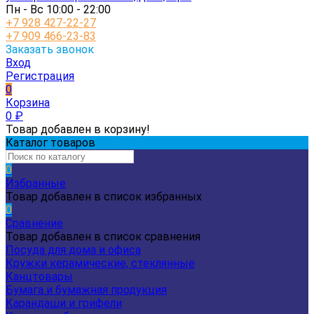
Пн - Вс 10:00 - 22:00
+7 928 427-22-27
+7 909 466-23-83
Заказать звонок
Вход
Регистрация
0
Корзина
0
₽
Товар добавлен в корзину!
Каталог товаров
0
Избранные
Товар добавлен в список избранных
0
Сравнение
Товар добавлен в список сравнения
Посуда для дома и офиса
Кружки керамические, стеклянные
Канцтовары
Бумага и бумажная продукция
Карандаши и грифели