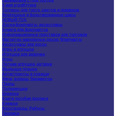
Сервировка стола, посуда
9 мая атрибутика
Топперы для торта, цветов и подарков
Воздушные и фольгированные шары
НОВЫЙ ГОД
Доски,флипчарты, аксессуары
Бумага для флипчартов
Информационные подставки для торговли
Магнитно-маркерные доски, Флипчарты
Аксессуары для досок
Игры и игрушки
Игрушки для девочек
Игры
Летние игрушки, каталки
Мыльные пузыри
Антистрессы и сквиши
Мячи, воланы, бадминтон
Пазлы
Погремушки
Брелоки
Книги пособия прописи
Книжки
Кроссворды, Ребусы.
Прописи