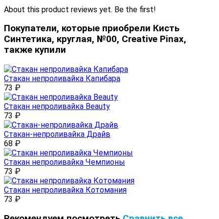
About this product reviews yet. Be the first!
Покупатели, которые приобрели Кисть
Синтетика, круглая, №00, Creative Pinax,
также купили
Стакан непроливайка Капибара
73
₽
Стакан непроливайка Beauty
73
₽
Стакан-непроливайка Драйв
68
₽
Стакан непроливайка Чемпионы
73
₽
Стакан непроливайка Котомания
73
₽
Рекомендуем посмотреть
Сравнить все