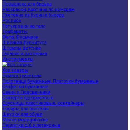
Проволока для бисера
Раскраски, Картины по номерам
Плетение из бусин и бисера
Роспись
Татуировки на тело
Трафареты
Фетр, Фоамиран
Швейная фурнитура
Штампы детские
Гадания и эзотерика
Инструменты
Хоз товары
Бумага туалетная
Полотенца бумажные, Платочки бумажные
Салфетки бумажные
Свечи и Подсвечники
Скатерти одноразовые
Соусницы пластиковые, контейнеры
Товары для выпечки
Шнурки для обуви
Маски медецинские
Перчатки х/б и латексные