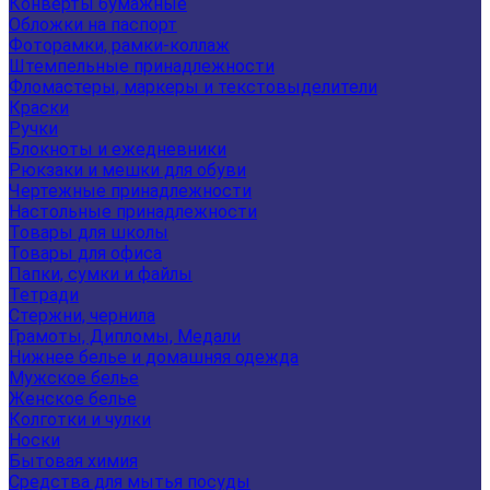
Конверты бумажные
Обложки на паспорт
Фоторамки, рамки-коллаж
Штемпельные принадлежности
Фломастеры, маркеры и текстовыделители
Краски
Ручки
Блокноты и ежедневники
Рюкзаки и мешки для обуви
Чертежные принадлежности
Настольные принадлежности
Товары для школы
Товары для офиса
Папки, сумки и файлы
Тетради
Стержни, чернила
Грамоты, Дипломы, Медали
Нижнее белье и домашняя одежда
Мужское белье
Женское белье
Колготки и чулки
Носки
Бытовая химия
Средства для мытья посуды