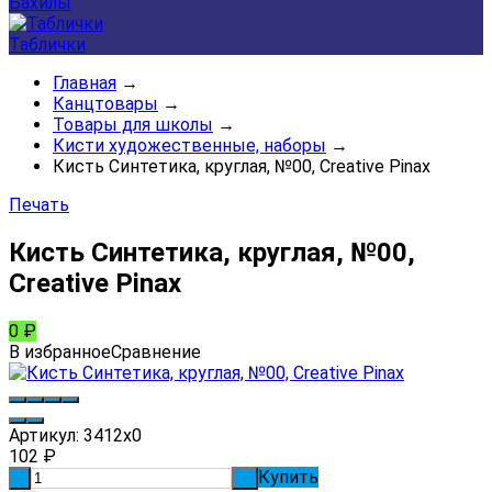
Бахилы
Таблички
Главная
→
Канцтовары
→
Товары для школы
→
Кисти художественные, наборы
→
Кисть Синтетика, круглая, №00, Creative Pinax
Печать
Кисть Синтетика, круглая, №00,
Creative Pinax
0
₽
В избранное
Сравнение
Артикул:
3412x0
102
₽
Купить
-
+