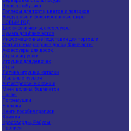
Сервировка стола, посуда
9 мая атрибутика
Топперы для торта, цветов и подарков
Воздушные и фольгированные шары
НОВЫЙ ГОД
Доски,флипчарты, аксессуары
Бумага для флипчартов
Информационные подставки для торговли
Магнитно-маркерные доски, Флипчарты
Аксессуары для досок
Игры и игрушки
Игрушки для девочек
Игры
Летние игрушки, каталки
Мыльные пузыри
Антистрессы и сквиши
Мячи, воланы, бадминтон
Пазлы
Погремушки
Брелоки
Книги пособия прописи
Книжки
Кроссворды, Ребусы.
Прописи