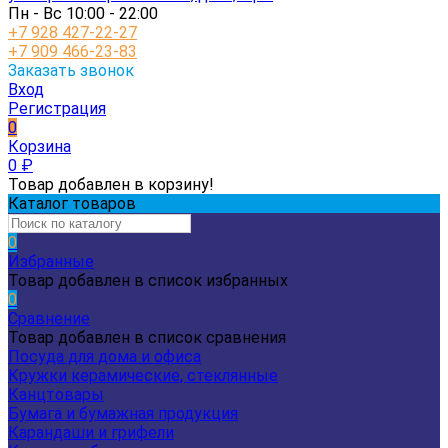
Пн - Вс 10:00 - 22:00
+7 928 427-22-27
+7 909 466-23-83
Заказать звонок
Вход
Регистрация
0
Корзина
0
₽
Товар добавлен в корзину!
Каталог товаров
0
Избранные
Товар добавлен в список избранных
0
Сравнение
Товар добавлен в список сравнения
Посуда для дома и офиса
Кружки керамические, стеклянные
Канцтовары
Бумага и бумажная продукция
Карандаши и грифели