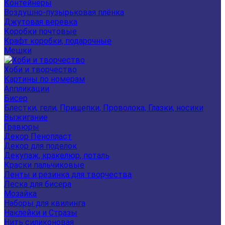
Контейнеры
Воздушно-пузырьковая плёнка
Джутовая веревка
Коробки почтовые
Крафт коробки, подарочные
Мешки
Хоби и творчество
Картины по номерам
Аппликации
Бисер
Блестки, гели, Прищепки, Проволока, Глазки, носики
Выжигание
Гравюры
Декор Пенопласт
Декор для поделок
Декупаж, кракелюр, поталь
Краски пальчиковые
Ленты и резинка для творчества
Леска для бисера
Мозайка
Наборы для квилинга
Наклейки и Стразы
Нить силиконовая