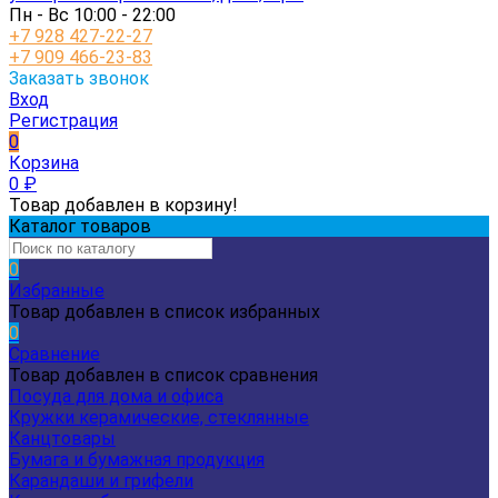
Пн - Вс 10:00 - 22:00
+7 928 427-22-27
+7 909 466-23-83
Заказать звонок
Вход
Регистрация
0
Корзина
0
₽
Товар добавлен в корзину!
Каталог товаров
0
Избранные
Товар добавлен в список избранных
0
Сравнение
Товар добавлен в список сравнения
Посуда для дома и офиса
Кружки керамические, стеклянные
Канцтовары
Бумага и бумажная продукция
Карандаши и грифели