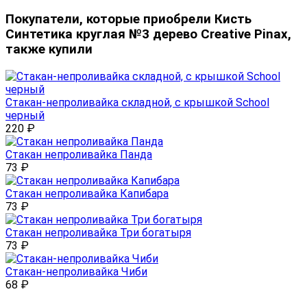
Покупатели, которые приобрели Кисть
Синтетика круглая №3 дерево Creative Pinax,
также купили
Стакан-непроливайка складной, с крышкой School
черный
220
₽
Стакан непроливайка Панда
73
₽
Стакан непроливайка Капибара
73
₽
Стакан непроливайка Три богатыря
73
₽
Стакан-непроливайка Чиби
68
₽