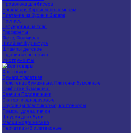
Проволока для бисера
Раскраски, Картины по номерам
Плетение из бусин и бисера
Роспись
Татуировки на тело
Трафареты
Фетр, Фоамиран
Швейная фурнитура
Штампы детские
Гадания и эзотерика
Инструменты
Хоз товары
Бумага туалетная
Полотенца бумажные, Платочки бумажные
Салфетки бумажные
Свечи и Подсвечники
Скатерти одноразовые
Соусницы пластиковые, контейнеры
Товары для выпечки
Шнурки для обуви
Маски медецинские
Перчатки х/б и латексные