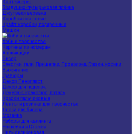
Контейнеры
Воздушно-пузырьковая плёнка
Джутовая веревка
Коробки почтовые
Крафт коробки, подарочные
Мешки
Хоби и творчество
Картины по номерам
Аппликации
Бисер
Блестки, гели, Прищепки, Проволока, Глазки, носики
Выжигание
Гравюры
Декор Пенопласт
Декор для поделок
Декупаж, кракелюр, поталь
Краски пальчиковые
Ленты и резинка для творчества
Леска для бисера
Мозайка
Наборы для квилинга
Наклейки и Стразы
Нить силиконовая