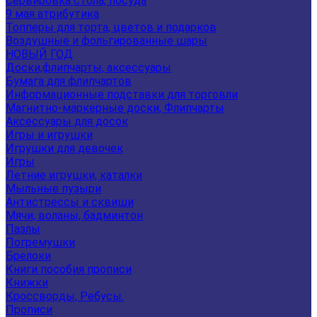
Сервировка стола, посуда
9 мая атрибутика
Топперы для торта, цветов и подарков
Воздушные и фольгированные шары
НОВЫЙ ГОД
Доски,флипчарты, аксессуары
Бумага для флипчартов
Информационные подставки для торговли
Магнитно-маркерные доски, Флипчарты
Аксессуары для досок
Игры и игрушки
Игрушки для девочек
Игры
Летние игрушки, каталки
Мыльные пузыри
Антистрессы и сквиши
Мячи, воланы, бадминтон
Пазлы
Погремушки
Брелоки
Книги пособия прописи
Книжки
Кроссворды, Ребусы.
Прописи