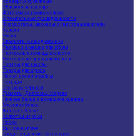
Конверты бумажные
Обложки на паспорт
Фоторамки, рамки-коллаж
Штемпельные принадлежности
Фломастеры, маркеры и текстовыделители
Краски
Ручки
Блокноты и ежедневники
Рюкзаки и мешки для обуви
Чертежные принадлежности
Настольные принадлежности
Товары для школы
Товары для офиса
Папки, сумки и файлы
Тетради
Стержни, чернила
Грамоты, Дипломы, Медали
Нижнее белье и домашняя одежда
Мужское белье
Женское белье
Колготки и чулки
Носки
Бытовая химия
Средства для мытья посуды