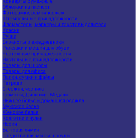
Конверты бумажные
Обложки на паспорт
Фоторамки, рамки-коллаж
Штемпельные принадлежности
Фломастеры, маркеры и текстовыделители
Краски
Ручки
Блокноты и ежедневники
Рюкзаки и мешки для обуви
Чертежные принадлежности
Настольные принадлежности
Товары для школы
Товары для офиса
Папки, сумки и файлы
Тетради
Стержни, чернила
Грамоты, Дипломы, Медали
Нижнее белье и домашняя одежда
Мужское белье
Женское белье
Колготки и чулки
Носки
Бытовая химия
Средства для мытья посуды