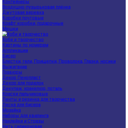
Контейнеры
Воздушно-пузырьковая плёнка
Джутовая веревка
Коробки почтовые
Крафт коробки, подарочные
Мешки
Хоби и творчество
Картины по номерам
Аппликации
Бисер
Блестки, гели, Прищепки, Проволока, Глазки, носики
Выжигание
Гравюры
Декор Пенопласт
Декор для поделок
Декупаж, кракелюр, поталь
Краски пальчиковые
Ленты и резинка для творчества
Леска для бисера
Мозайка
Наборы для квилинга
Наклейки и Стразы
Нить силиконовая