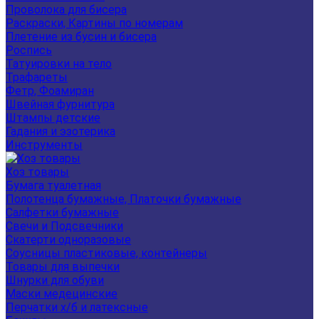
Проволока для бисера
Раскраски, Картины по номерам
Плетение из бусин и бисера
Роспись
Татуировки на тело
Трафареты
Фетр, Фоамиран
Швейная фурнитура
Штампы детские
Гадания и эзотерика
Инструменты
Хоз товары
Бумага туалетная
Полотенца бумажные, Платочки бумажные
Салфетки бумажные
Свечи и Подсвечники
Скатерти одноразовые
Соусницы пластиковые, контейнеры
Товары для выпечки
Шнурки для обуви
Маски медецинские
Перчатки х/б и латексные