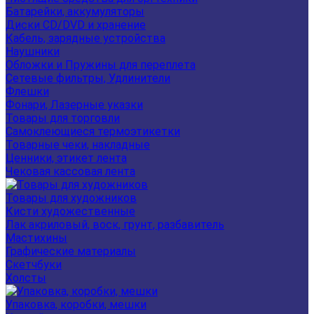
Батарейки, аккумуляторы
Диски CD/DVD и хранение
Кабель, зарядные устройства
Наушники
Обложки и Пружины для переплета
Сетевые фильтры, Удлинители
Флешки
Фонари, Лазерные указки
Товары для торговли
Самоклеющиеся термоэтикетки
Товарные чеки, накладные
Ценники, этикет лента
Чековая кассовая лента
Товары для художников
Кисти художественные
Лак акриловый, воск, грунт, разбавитель
Мастихины
Графические материалы
Скетчбуки
Холсты
Упаковка, коробки, мешки