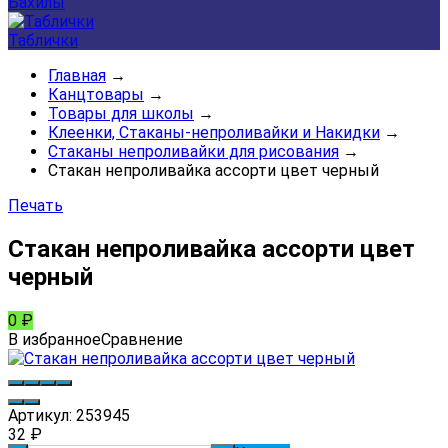
Бахилы
Таблички
Главная
→
Канцтовары
→
Товары для школы
→
Клеенки, Стаканы-непроливайки и Накидки
→
Стаканы непроливайки для рисования
→
Стакан непроливайка ассорти цвет черный
Печать
Стакан непроливайка ассорти цвет
черный
0
₽
В избранное
Сравнение
Артикул:
253945
32
₽