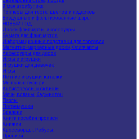
Сервировка стола, посуда
9 мая атрибутика
Топперы для торта, цветов и подарков
Воздушные и фольгированные шары
НОВЫЙ ГОД
Доски,флипчарты, аксессуары
Бумага для флипчартов
Информационные подставки для торговли
Магнитно-маркерные доски, Флипчарты
Аксессуары для досок
Игры и игрушки
Игрушки для девочек
Игры
Летние игрушки, каталки
Мыльные пузыри
Антистрессы и сквиши
Мячи, воланы, бадминтон
Пазлы
Погремушки
Брелоки
Книги пособия прописи
Книжки
Кроссворды, Ребусы.
Прописи