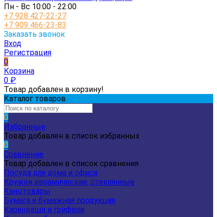
Пн - Вс 10:00 - 22:00
+7 928 427-22-27
+7 909 466-23-83
Заказать звонок
Вход
Регистрация
0
Корзина
0
₽
Товар добавлен в корзину!
Каталог товаров
0
Избранные
Товар добавлен в список избранных
0
Сравнение
Товар добавлен в список сравнения
Посуда для дома и офиса
Кружки керамические, стеклянные
Канцтовары
Бумага и бумажная продукция
Карандаши и грифели