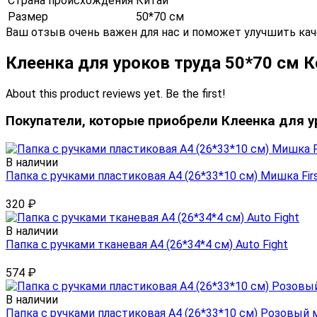
Страна происхождения
Китай
Размер
50*70 см
Ваш отзыв очень важен для нас и поможет улучшить кач
Клеенка для уроков труда 50*70 см
About this product reviews yet. Be the first!
Покупатели, которые приобрели Клеенка для у
В наличии
Папка с ручками пластиковая А4 (26*33*10 см) Мишка Fir
320
₽
В наличии
Папка с ручками тканевая А4 (26*34*4 см) Auto Fight
574
₽
В наличии
Папка с ручками пластиковая А4 (26*33*10 см) Розовый