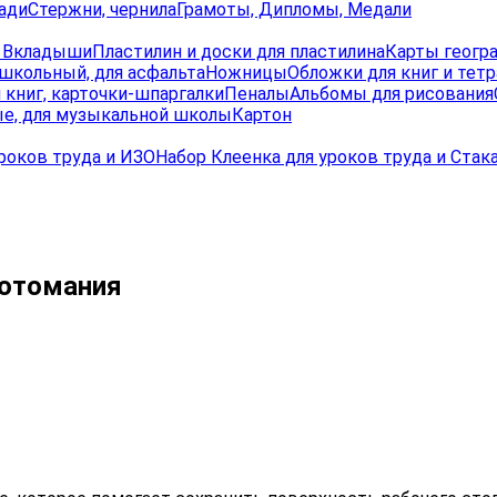
ади
Стержни, чернила
Грамоты, Дипломы, Медали
, Вкладыши
Пластилин и доски для пластилина
Карты геогр
школьный, для асфальта
Ножницы
Обложки для книг и тет
 книг, карточки-шпаргалки
Пеналы
Альбомы для рисования
е, для музыкальной школы
Картон
роков труда и ИЗО
Набор Клеенка для уроков труда и Стак
Котомания