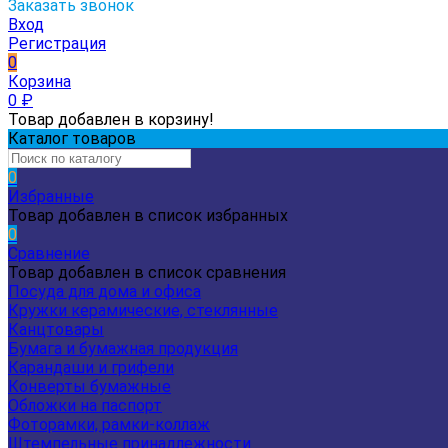
Заказать звонок
Вход
Регистрация
0
Корзина
0
₽
Товар добавлен в корзину!
Каталог товаров
0
Избранные
Товар добавлен в список избранных
0
Сравнение
Товар добавлен в список сравнения
Посуда для дома и офиса
Кружки керамические, стеклянные
Канцтовары
Бумага и бумажная продукция
Карандаши и грифели
Конверты бумажные
Обложки на паспорт
Фоторамки, рамки-коллаж
Штемпельные принадлежности