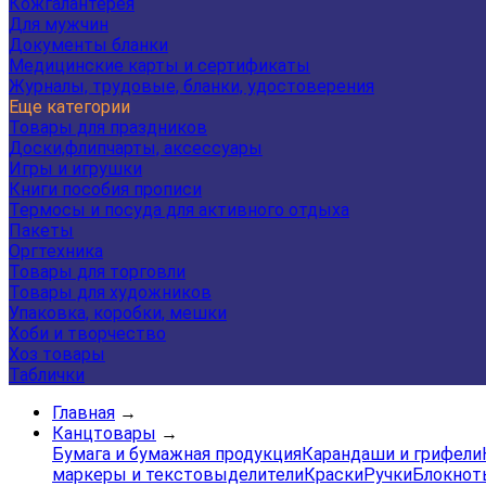
Кожгалантерея
Для мужчин
Документы бланки
Медицинские карты и сертификаты
Журналы, трудовые, бланки, удостоверения
Еще категории
Товары для праздников
Доски,флипчарты, аксессуары
Игры и игрушки
Книги пособия прописи
Термосы и посуда для активного отдыха
Пакеты
Оргтехника
Товары для торговли
Товары для художников
Упаковка, коробки, мешки
Хоби и творчество
Хоз товары
Таблички
Главная
→
Канцтовары
→
Бумага и бумажная продукция
Карандаши и грифели
маркеры и текстовыделители
Краски
Ручки
Блокнот