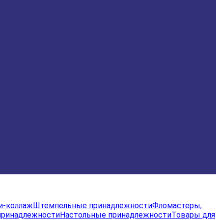
и-коллаж
Штемпельные принадлежности
Фломастеры,
принадлежности
Настольные принадлежности
Товары для