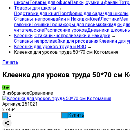
школы
Товары для офиса
Папки, сумки и файлы
Тетр
Товары для школы
→
Подставки для книг
Портфолио для сада/для школы
Стаканы-непроливайки и Накидки
Клей
Ластики
Мел 
палочки
Точилки
Тренажеры для письма
Закладки для
читательские
Расписание уроков
Дневники школьны
Клеенки, Стаканы-непроливайки и Накидки
→
Стаканы непроливайки для рисования
Клеенки для у
Клеенки для уроков труда и ИЗО
→
Клеенка для уроков труда 50*70 см Котомания
Печать
Клеенка для уроков труда 50*70 см 
0
₽
В избранное
Сравнение
Артикул:
251021
274
₽
Купить
-
+