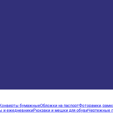
Конверты бумажные
Обложки на паспорт
Фоторамки, рамк
ы и ежедневники
Рюкзаки и мешки для обуви
Чертежные 