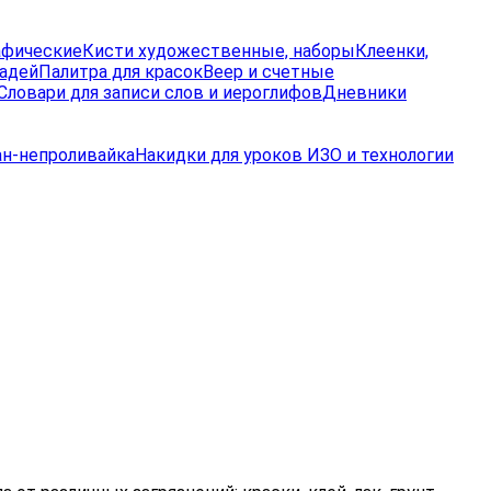
афические
Кисти художественные, наборы
Клеенки,
радей
Палитра для красок
Веер и счетные
Словари для записи слов и иероглифов
Дневники
ан-непроливайка
Накидки для уроков ИЗО и технологии