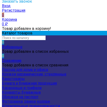
Заказать звонок
Вход
Регистрация
0
Корзина
0
₽
Товар добавлен в корзину!
Каталог товаров
0
Избранные
Товар добавлен в список избранных
0
Сравнение
Товар добавлен в список сравнения
Посуда для дома и офиса
Кружки керамические, стеклянные
Канцтовары
Бумага и бумажная продукция
Карандаши и грифели
Конверты бумажные
Обложки на паспорт
Фоторамки, рамки-коллаж
Штемпельные принадлежности