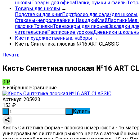
школы
Товары для офиса
Папки, сумки и файлы
Тетр
Товары для школы
→
Подставки для книг
Портфолио для сада/для школы
Стаканы-непроливайки и Накидки
Клей
Ластики
Мел 
палочки
Точилки
Тренажеры для письма
Закладки для
читательские
Расписание уроков
Дневники школьны
Кисти художественные, наборы
→
Кисть Синтетика плоская №16 ART CLASSIC
Печать
Кисть Синтетика плоская №16 ART C
0
₽
В избранное
Сравнение
Артикул:
205923
153
₽
Купить
-
+
Кисть Синтетика форма - плоская номер кисти - 16 мате
универсальная синтетика рыжего цвета с затемнённым 