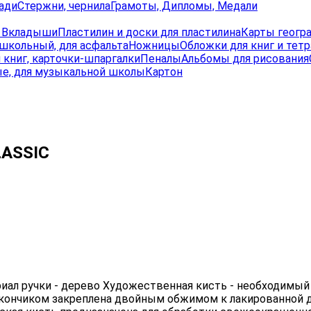
ади
Стержни, чернила
Грамоты, Дипломы, Медали
, Вкладыши
Пластилин и доски для пластилина
Карты геогр
школьный, для асфальта
Ножницы
Обложки для книг и тет
 книг, карточки-шпаргалки
Пеналы
Альбомы для рисования
е, для музыкальной школы
Картон
LASSIC
риал ручки - дерево Художественная кисть - необходимый
кончиком закреплена двойным обжимом к лакированной 