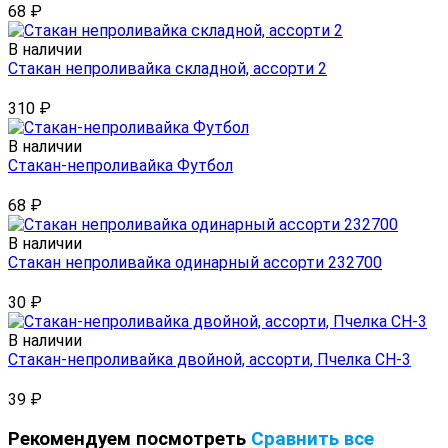
68
₽
В наличии
Стакан непроливайка складной, ассорти 2
310
₽
В наличии
Стакан-непроливайка Футбол
68
₽
В наличии
Стакан непроливайка одинарный ассорти 232700
30
₽
В наличии
Стакан-непроливайка двойной, ассорти, Пчелка СН-3
39
₽
Рекомендуем посмотреть
Сравнить все