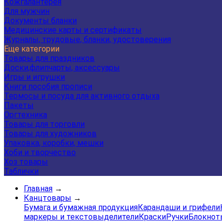
Кожгалантерея
Для мужчин
Документы бланки
Медицинские карты и сертификаты
Журналы, трудовые, бланки, удостоверения
Еще категории
Товары для праздников
Доски,флипчарты, аксессуары
Игры и игрушки
Книги пособия прописи
Термосы и посуда для активного отдыха
Пакеты
Оргтехника
Товары для торговли
Товары для художников
Упаковка, коробки, мешки
Хоби и творчество
Хоз товары
Таблички
Главная
→
Канцтовары
→
Бумага и бумажная продукция
Карандаши и грифели
маркеры и текстовыделители
Краски
Ручки
Блокнот