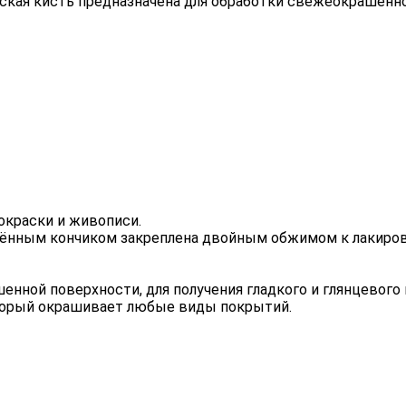
оская кисть предназначена для обработки свежеокрашенно
окраски и живописи.
нённым кончиком закреплена двойным обжимом к лакиров
енной поверхности, для получения гладкого и глянцевого
оторый окрашивает любые виды покрытий.