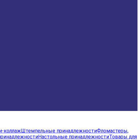
и-коллаж
Штемпельные принадлежности
Фломастеры,
принадлежности
Настольные принадлежности
Товары для