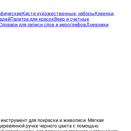
афические
Кисти художественные, наборы
Клеенки,
радей
Палитра для красок
Веер и счетные
Словари для записи слов и иероглифов
Дневники
 инструмент для покраски и живописи. Мягкая
деревянной ручке черного цвета с помощью