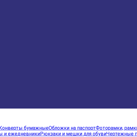
Конверты бумажные
Обложки на паспорт
Фоторамки, рамк
ы и ежедневники
Рюкзаки и мешки для обуви
Чертежные 