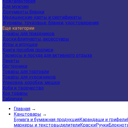
Кожгалантерея
Для мужчин
Документы бланки
Медицинские карты и сертификаты
Журналы, трудовые, бланки, удостоверения
Еще категории
Товары для праздников
Доски,флипчарты, аксессуары
Игры и игрушки
Книги пособия прописи
Термосы и посуда для активного отдыха
Пакеты
Оргтехника
Товары для торговли
Товары для художников
Упаковка, коробки, мешки
Хоби и творчество
Хоз товары
Таблички
Главная
→
Канцтовары
→
Бумага и бумажная продукция
Карандаши и грифели
маркеры и текстовыделители
Краски
Ручки
Блокнот