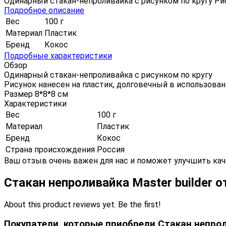
Одинарный стакан-непроливайка с рисунком по кругу Ри
Подробное описание
Вес
100 г
Материал
Пластик
Бренд
Кокос
Подробные характеристики
Обзор
Одинарный стакан-непроливайка с рисунком по кругу
Рисунок нанесен на пластик, долговечный в использова
Размер 8*8*8 см
Характеристики
Вес
100 г
Материал
Пластик
Бренд
Кокос
Страна происхождения
Россия
Ваш отзыв очень важен для нас и поможет улучшить кач
Стакан непроливайка Master builder 
About this product reviews yet. Be the first!
Покупатели, которые приобрели Стакан непроли