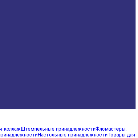
и-коллаж
Штемпельные принадлежности
Фломастеры,
принадлежности
Настольные принадлежности
Товары для