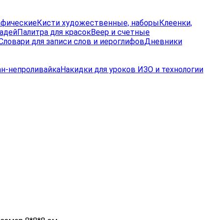
афические
Кисти художественные, наборы
Клеенки,
радей
Палитра для красок
Веер и счетные
Словари для записи слов и иероглифов
Дневники
ан-непроливайка
Накидки для уроков ИЗО и технологии