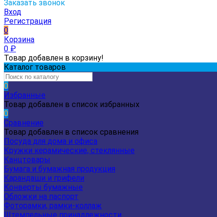
Заказать звонок
Вход
Регистрация
0
Корзина
0
₽
Товар добавлен в корзину!
Каталог товаров
0
Избранные
Товар добавлен в список избранных
0
Сравнение
Товар добавлен в список сравнения
Посуда для дома и офиса
Кружки керамические, стеклянные
Канцтовары
Бумага и бумажная продукция
Карандаши и грифели
Конверты бумажные
Обложки на паспорт
Фоторамки, рамки-коллаж
Штемпельные принадлежности