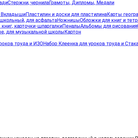
ади
Стержни, чернила
Грамоты, Дипломы, Медали
, Вкладыши
Пластилин и доски для пластилина
Карты геогр
школьный, для асфальта
Ножницы
Обложки для книг и тет
 книг, карточки-шпаргалки
Пеналы
Альбомы для рисования
е, для музыкальной школы
Картон
роков труда и ИЗО
Набор Клеенка для уроков труда и Стак