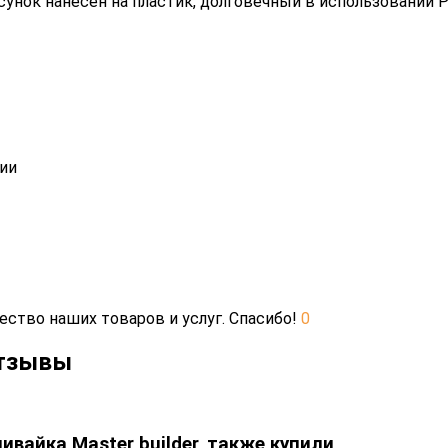
сунок нанесен на пластик, долговечный в использовании 
нии
ество наших товаров и услуг. Спасибо!
0
отзывы
вайка Master builder, также купили