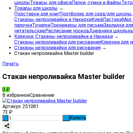
школы
Товары для офиса
Папки, сумки и файлы
Тетр
Товары для школы
→
Подставки для книг
Портфолио для сада/для школы
Стаканы-непроливайки и Накидки
Клей
Ластики
Мел 
палочки
Точилки
Тренажеры для письма
Закладки для
читательские
Расписание уроков
Дневники школьны
Клеенки, Стаканы-непроливайки и Накидки
→
Стаканы непроливайки для рисования
Клеенки для у
Стаканы непроливайки для рисования
→
Стакан непроливайка Master builder
Печать
Стакан непроливайка Master builder
0
₽
В избранное
Сравнение
Артикул:
251081
73
₽
Купить
-
+