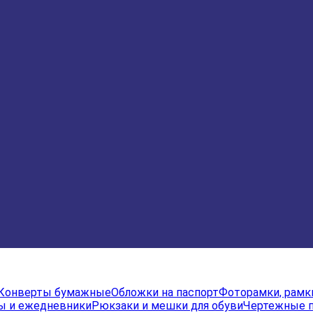
Конверты бумажные
Обложки на паспорт
Фоторамки, рамк
ы и ежедневники
Рюкзаки и мешки для обуви
Чертежные 