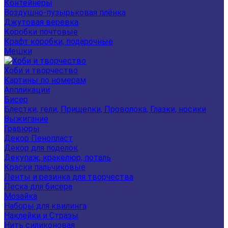
Контейнеры
Воздушно-пузырьковая плёнка
Джутовая веревка
Коробки почтовые
Крафт коробки, подарочные
Мешки
Хоби и творчество
Картины по номерам
Аппликации
Бисер
Блестки, гели, Прищепки, Проволока, Глазки, носики
Выжигание
Гравюры
Декор Пенопласт
Декор для поделок
Декупаж, кракелюр, поталь
Краски пальчиковые
Ленты и резинка для творчества
Леска для бисера
Мозайка
Наборы для квилинга
Наклейки и Стразы
Нить силиконовая