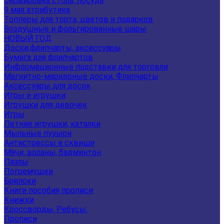
Сервировка стола, посуда
9 мая атрибутика
Топперы для торта, цветов и подарков
Воздушные и фольгированные шары
НОВЫЙ ГОД
Доски,флипчарты, аксессуары
Бумага для флипчартов
Информационные подставки для торговли
Магнитно-маркерные доски, Флипчарты
Аксессуары для досок
Игры и игрушки
Игрушки для девочек
Игры
Летние игрушки, каталки
Мыльные пузыри
Антистрессы и сквиши
Мячи, воланы, бадминтон
Пазлы
Погремушки
Брелоки
Книги пособия прописи
Книжки
Кроссворды, Ребусы.
Прописи