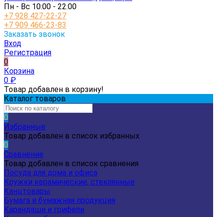
Пн - Вс 10:00 - 22:00
+7 928 427-22-27
+7 909 466-23-83
Заказать звонок
Вход
Регистрация
0
Корзина
0
₽
Товар добавлен в корзину!
Каталог товаров
0
Избранные
Товар добавлен в список избранных
0
Сравнение
Товар добавлен в список сравнения
Посуда для дома и офиса
Кружки керамические, стеклянные
Канцтовары
Бумага и бумажная продукция
Карандаши и грифели