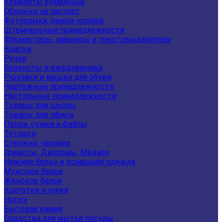
Конверты бумажные
Обложки на паспорт
Фоторамки, рамки-коллаж
Штемпельные принадлежности
Фломастеры, маркеры и текстовыделители
Краски
Ручки
Блокноты и ежедневники
Рюкзаки и мешки для обуви
Чертежные принадлежности
Настольные принадлежности
Товары для школы
Товары для офиса
Папки, сумки и файлы
Тетради
Стержни, чернила
Грамоты, Дипломы, Медали
Нижнее белье и домашняя одежда
Мужское белье
Женское белье
Колготки и чулки
Носки
Бытовая химия
Средства для мытья посуды