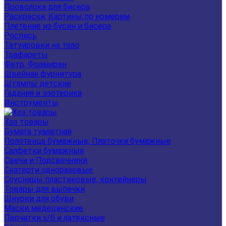
Проволока для бисера
Раскраски, Картины по номерам
Плетение из бусин и бисера
Роспись
Татуировки на тело
Трафареты
Фетр, Фоамиран
Швейная фурнитура
Штампы детские
Гадания и эзотерика
Инструменты
Хоз товары
Бумага туалетная
Полотенца бумажные, Платочки бумажные
Салфетки бумажные
Свечи и Подсвечники
Скатерти одноразовые
Соусницы пластиковые, контейнеры
Товары для выпечки
Шнурки для обуви
Маски медецинские
Перчатки х/б и латексные