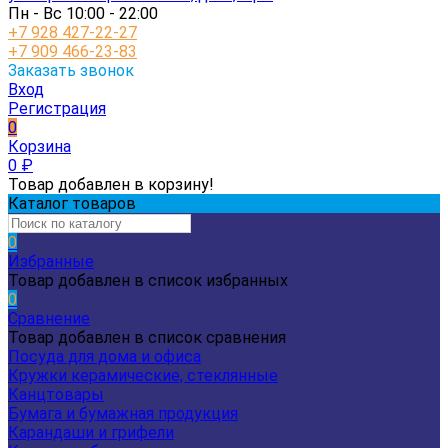
Пн - Вс 10:00 - 22:00
+7 928 427-22-27
+7 909 466-23-83
Заказать звонок
Вход
Регистрация
0
Корзина
0
₽
Товар добавлен в корзину!
Каталог товаров
0
Избранные
Товар добавлен в список избранных
0
Сравнение
Товар добавлен в список сравнения
Посуда для дома и офиса
Кружки керамические, стеклянные
Канцтовары
Бумага и бумажная продукция
Карандаши и грифели