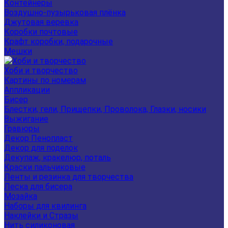
Контейнеры
Воздушно-пузырьковая плёнка
Джутовая веревка
Коробки почтовые
Крафт коробки, подарочные
Мешки
Хоби и творчество
Картины по номерам
Аппликации
Бисер
Блестки, гели, Прищепки, Проволока, Глазки, носики
Выжигание
Гравюры
Декор Пенопласт
Декор для поделок
Декупаж, кракелюр, поталь
Краски пальчиковые
Ленты и резинка для творчества
Леска для бисера
Мозайка
Наборы для квилинга
Наклейки и Стразы
Нить силиконовая