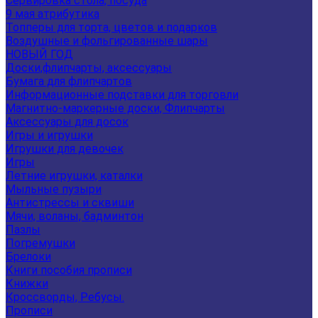
Сервировка стола, посуда
9 мая атрибутика
Топперы для торта, цветов и подарков
Воздушные и фольгированные шары
НОВЫЙ ГОД
Доски,флипчарты, аксессуары
Бумага для флипчартов
Информационные подставки для торговли
Магнитно-маркерные доски, Флипчарты
Аксессуары для досок
Игры и игрушки
Игрушки для девочек
Игры
Летние игрушки, каталки
Мыльные пузыри
Антистрессы и сквиши
Мячи, воланы, бадминтон
Пазлы
Погремушки
Брелоки
Книги пособия прописи
Книжки
Кроссворды, Ребусы.
Прописи