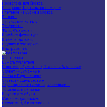
Проволока для бисера
Раскраски, Картины по номерам
Плетение из бусин и бисера
Роспись
Татуировки на тело
Трафареты
Фетр, Фоамиран
Швейная фурнитура
Штампы детские
Гадания и эзотерика
Инструменты
Хоз товары
Бумага туалетная
Полотенца бумажные, Платочки бумажные
Салфетки бумажные
Свечи и Подсвечники
Скатерти одноразовые
Соусницы пластиковые, контейнеры
Товары для выпечки
Шнурки для обуви
Маски медецинские
Перчатки х/б и латексные