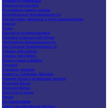
Конверты бумажные
Обложки на паспорт
Фоторамки, рамки-коллаж
Штемпельные принадлежности
Фломастеры, маркеры и текстовыделители
Краски
Ручки
Блокноты и ежедневники
Рюкзаки и мешки для обуви
Чертежные принадлежности
Настольные принадлежности
Товары для школы
Товары для офиса
Папки, сумки и файлы
Тетради
Стержни, чернила
Грамоты, Дипломы, Медали
Нижнее белье и домашняя одежда
Мужское белье
Женское белье
Колготки и чулки
Носки
Бытовая химия
Средства для мытья посуды