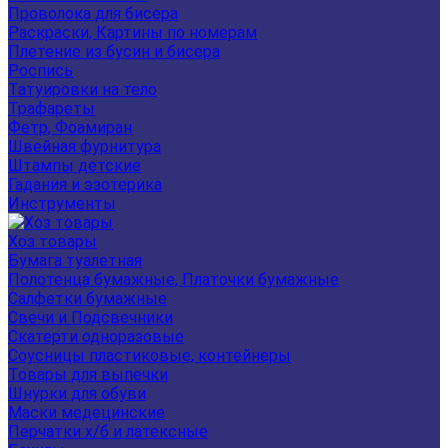
Проволока для бисера
Раскраски, Картины по номерам
Плетение из бусин и бисера
Роспись
Татуировки на тело
Трафареты
Фетр, Фоамиран
Швейная фурнитура
Штампы детские
Гадания и эзотерика
Инструменты
Хоз товары
Бумага туалетная
Полотенца бумажные, Платочки бумажные
Салфетки бумажные
Свечи и Подсвечники
Скатерти одноразовые
Соусницы пластиковые, контейнеры
Товары для выпечки
Шнурки для обуви
Маски медецинские
Перчатки х/б и латексные