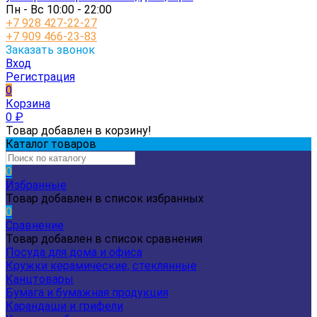
Пн - Вс 10:00 - 22:00
+7 928 427-22-27
+7 909 466-23-83
Заказать звонок
Вход
Регистрация
0
Корзина
0
₽
Товар добавлен в корзину!
Каталог товаров
0
Избранные
Товар добавлен в список избранных
0
Сравнение
Товар добавлен в список сравнения
Посуда для дома и офиса
Кружки керамические, стеклянные
Канцтовары
Бумага и бумажная продукция
Карандаши и грифели