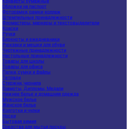
Конверты бумажные
Обложки на паспорт
Фоторамки, рамки-коллаж
Штемпельные принадлежности
Фломастеры, маркеры и текстовыделители
Краски
Ручки
Блокноты и ежедневники
Рюкзаки и мешки для обуви
Чертежные принадлежности
Настольные принадлежности
Товары для школы
Товары для офиса
Папки, сумки и файлы
Тетради
Стержни, чернила
Грамоты, Дипломы, Медали
Нижнее белье и домашняя одежда
Мужское белье
Женское белье
Колготки и чулки
Носки
Бытовая химия
Средства для мытья посуды