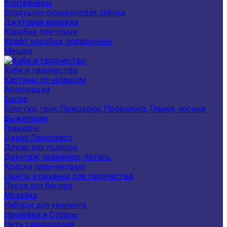
Контейнеры
Воздушно-пузырьковая плёнка
Джутовая веревка
Коробки почтовые
Крафт коробки, подарочные
Мешки
Хоби и творчество
Картины по номерам
Аппликации
Бисер
Блестки, гели, Прищепки, Проволока, Глазки, носики
Выжигание
Гравюры
Декор Пенопласт
Декор для поделок
Декупаж, кракелюр, поталь
Краски пальчиковые
Ленты и резинка для творчества
Леска для бисера
Мозайка
Наборы для квилинга
Наклейки и Стразы
Нить силиконовая