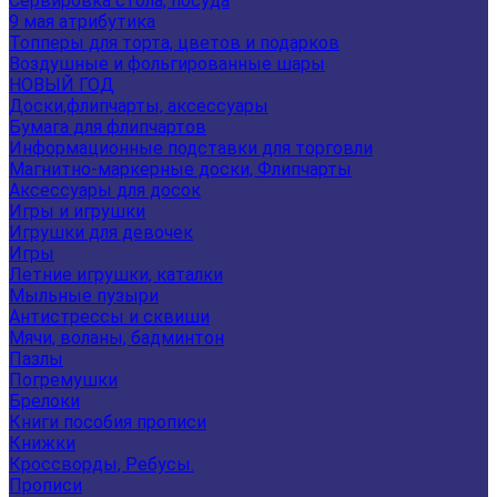
Сервировка стола, посуда
9 мая атрибутика
Топперы для торта, цветов и подарков
Воздушные и фольгированные шары
НОВЫЙ ГОД
Доски,флипчарты, аксессуары
Бумага для флипчартов
Информационные подставки для торговли
Магнитно-маркерные доски, Флипчарты
Аксессуары для досок
Игры и игрушки
Игрушки для девочек
Игры
Летние игрушки, каталки
Мыльные пузыри
Антистрессы и сквиши
Мячи, воланы, бадминтон
Пазлы
Погремушки
Брелоки
Книги пособия прописи
Книжки
Кроссворды, Ребусы.
Прописи