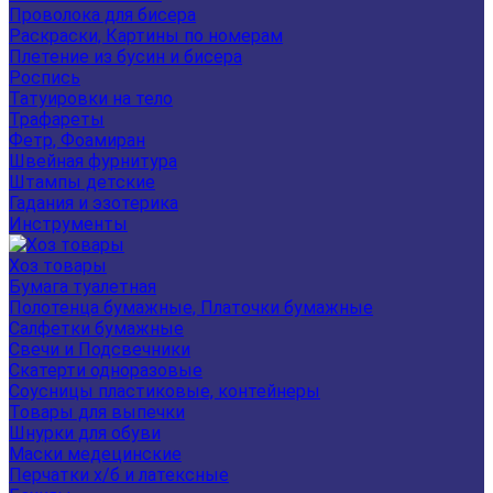
Проволока для бисера
Раскраски, Картины по номерам
Плетение из бусин и бисера
Роспись
Татуировки на тело
Трафареты
Фетр, Фоамиран
Швейная фурнитура
Штампы детские
Гадания и эзотерика
Инструменты
Хоз товары
Бумага туалетная
Полотенца бумажные, Платочки бумажные
Салфетки бумажные
Свечи и Подсвечники
Скатерти одноразовые
Соусницы пластиковые, контейнеры
Товары для выпечки
Шнурки для обуви
Маски медецинские
Перчатки х/б и латексные