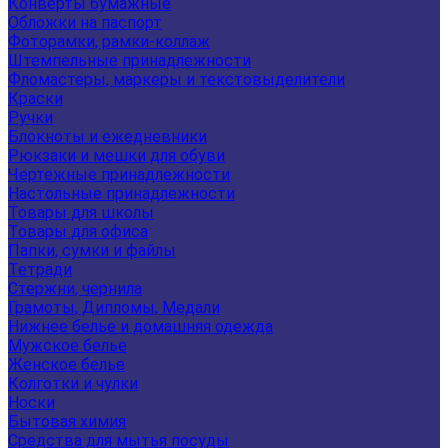
Конверты бумажные
Обложки на паспорт
Фоторамки, рамки-коллаж
Штемпельные принадлежности
Фломастеры, маркеры и текстовыделители
Краски
Ручки
Блокноты и ежедневники
Рюкзаки и мешки для обуви
Чертежные принадлежности
Настольные принадлежности
Товары для школы
Товары для офиса
Папки, сумки и файлы
Тетради
Стержни, чернила
Грамоты, Дипломы, Медали
Нижнее белье и домашняя одежда
Мужское белье
Женское белье
Колготки и чулки
Носки
Бытовая химия
Средства для мытья посуды