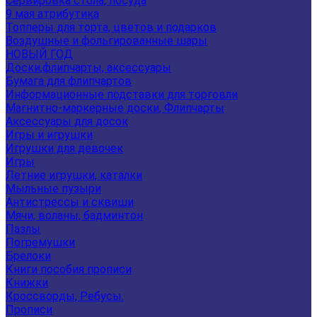
Сервировка стола, посуда
9 мая атрибутика
Топперы для торта, цветов и подарков
Воздушные и фольгированные шары
НОВЫЙ ГОД
Доски,флипчарты, аксессуары
Бумага для флипчартов
Информационные подставки для торговли
Магнитно-маркерные доски, Флипчарты
Аксессуары для досок
Игры и игрушки
Игрушки для девочек
Игры
Летние игрушки, каталки
Мыльные пузыри
Антистрессы и сквиши
Мячи, воланы, бадминтон
Пазлы
Погремушки
Брелоки
Книги пособия прописи
Книжки
Кроссворды, Ребусы.
Прописи