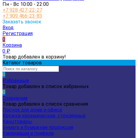
Пн - Вс 10:00 - 22:00
+7 928 427-22-27
+7 909 466-23-83
Заказать звонок
Вход
Регистрация
0
Корзина
0
₽
Товар добавлен в корзину!
Каталог товаров
0
Избранные
Товар добавлен в список избранных
0
Сравнение
Товар добавлен в список сравнения
Посуда для дома и офиса
Кружки керамические, стеклянные
Канцтовары
Бумага и бумажная продукция
Карандаши и грифели