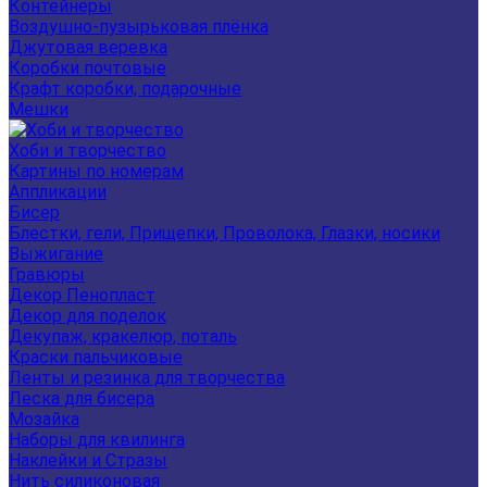
Контейнеры
Воздушно-пузырьковая плёнка
Джутовая веревка
Коробки почтовые
Крафт коробки, подарочные
Мешки
Хоби и творчество
Картины по номерам
Аппликации
Бисер
Блестки, гели, Прищепки, Проволока, Глазки, носики
Выжигание
Гравюры
Декор Пенопласт
Декор для поделок
Декупаж, кракелюр, поталь
Краски пальчиковые
Ленты и резинка для творчества
Леска для бисера
Мозайка
Наборы для квилинга
Наклейки и Стразы
Нить силиконовая