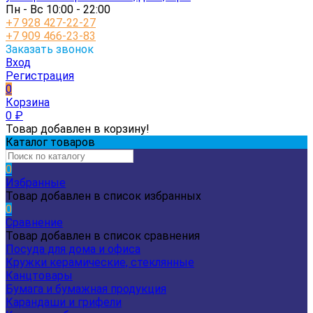
Пн - Вс 10:00 - 22:00
+7 928 427-22-27
+7 909 466-23-83
Заказать звонок
Вход
Регистрация
0
Корзина
0
₽
Товар добавлен в корзину!
Каталог товаров
0
Избранные
Товар добавлен в список избранных
0
Сравнение
Товар добавлен в список сравнения
Посуда для дома и офиса
Кружки керамические, стеклянные
Канцтовары
Бумага и бумажная продукция
Карандаши и грифели