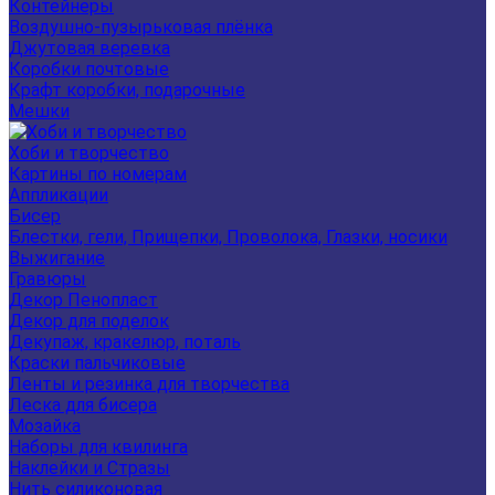
Контейнеры
Воздушно-пузырьковая плёнка
Джутовая веревка
Коробки почтовые
Крафт коробки, подарочные
Мешки
Хоби и творчество
Картины по номерам
Аппликации
Бисер
Блестки, гели, Прищепки, Проволока, Глазки, носики
Выжигание
Гравюры
Декор Пенопласт
Декор для поделок
Декупаж, кракелюр, поталь
Краски пальчиковые
Ленты и резинка для творчества
Леска для бисера
Мозайка
Наборы для квилинга
Наклейки и Стразы
Нить силиконовая