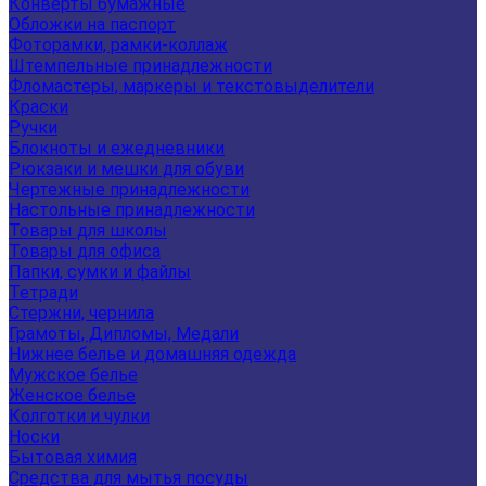
Конверты бумажные
Обложки на паспорт
Фоторамки, рамки-коллаж
Штемпельные принадлежности
Фломастеры, маркеры и текстовыделители
Краски
Ручки
Блокноты и ежедневники
Рюкзаки и мешки для обуви
Чертежные принадлежности
Настольные принадлежности
Товары для школы
Товары для офиса
Папки, сумки и файлы
Тетради
Стержни, чернила
Грамоты, Дипломы, Медали
Нижнее белье и домашняя одежда
Мужское белье
Женское белье
Колготки и чулки
Носки
Бытовая химия
Средства для мытья посуды