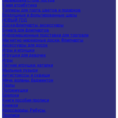
Сервировка стола, посуда
9 мая атрибутика
Топперы для торта, цветов и подарков
Воздушные и фольгированные шары
НОВЫЙ ГОД
Доски,флипчарты, аксессуары
Бумага для флипчартов
Информационные подставки для торговли
Магнитно-маркерные доски, Флипчарты
Аксессуары для досок
Игры и игрушки
Игрушки для девочек
Игры
Летние игрушки, каталки
Мыльные пузыри
Антистрессы и сквиши
Мячи, воланы, бадминтон
Пазлы
Погремушки
Брелоки
Книги пособия прописи
Книжки
Кроссворды, Ребусы.
Прописи