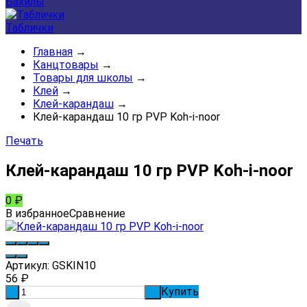
Бахилы
Таблички
Главная
→
Канцтовары
→
Товары для школы
→
Клей
→
Клей-карандаш
→
Клей-карандаш 10 гр PVP Koh-i-noor
Печать
Клей-карандаш 10 гр PVP Koh-i-noor
0
₽
В избранное
Сравнение
Артикул:
GSKIN10
56
₽
Купить
-
+