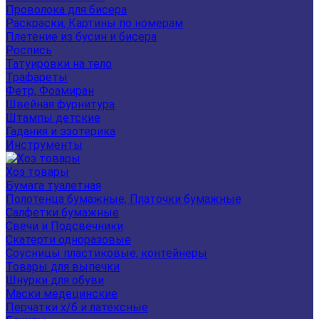
Проволока для бисера
Раскраски, Картины по номерам
Плетение из бусин и бисера
Роспись
Татуировки на тело
Трафареты
Фетр, Фоамиран
Швейная фурнитура
Штампы детские
Гадания и эзотерика
Инструменты
Хоз товары
Бумага туалетная
Полотенца бумажные, Платочки бумажные
Салфетки бумажные
Свечи и Подсвечники
Скатерти одноразовые
Соусницы пластиковые, контейнеры
Товары для выпечки
Шнурки для обуви
Маски медецинские
Перчатки х/б и латексные