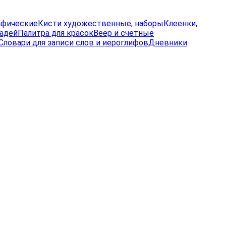
афические
Кисти художественные, наборы
Клеенки,
радей
Палитра для красок
Веер и счетные
Словари для записи слов и иероглифов
Дневники