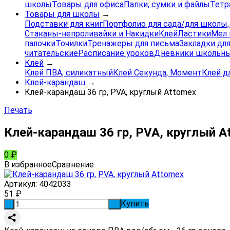
школы
Товары для офиса
Папки, сумки и файлы
Тетр
Товары для школы
→
Подставки для книг
Портфолио для сада/для школы
Стаканы-непроливайки и Накидки
Клей
Ластики
Мел 
палочки
Точилки
Тренажеры для письма
Закладки для
читательские
Расписание уроков
Дневники школьны
Клей
→
Клей ПВА, силикатный
Клей Секунда, Момент
Клей д
Клей-карандаш
→
Клей-карандаш 36 гр, PVA, круглый Attomex
Печать
Клей-карандаш 36 гр, PVA, круглый A
0
₽
В избранное
Сравнение
Артикул:
4042033
51
₽
Купить
-
+