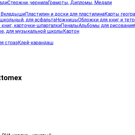
ади
Стержни, чернила
Грамоты, Дипломы, Медали
, Вкладыши
Пластилин и доски для пластилина
Карты геогр
школьный, для асфальта
Ножницы
Обложки для книг и тет
 книг, карточки-шпаргалки
Пеналы
Альбомы для рисования
е, для музыкальной школы
Картон
ля страз
Клей-карандаш
ttomex