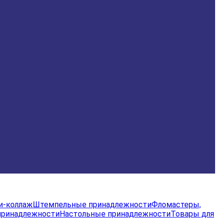
и-коллаж
Штемпельные принадлежности
Фломастеры,
принадлежности
Настольные принадлежности
Товары для