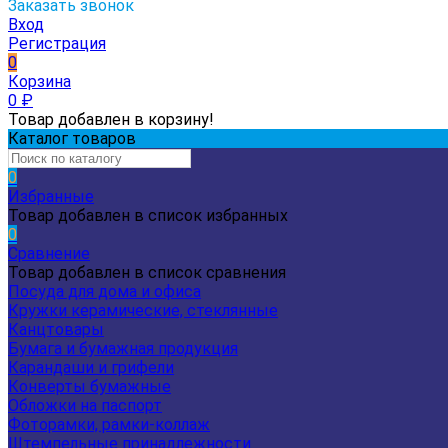
Заказать звонок
Вход
Регистрация
0
Корзина
0
₽
Товар добавлен в корзину!
Каталог товаров
0
Избранные
Товар добавлен в список избранных
0
Сравнение
Товар добавлен в список сравнения
Посуда для дома и офиса
Кружки керамические, стеклянные
Канцтовары
Бумага и бумажная продукция
Карандаши и грифели
Конверты бумажные
Обложки на паспорт
Фоторамки, рамки-коллаж
Штемпельные принадлежности