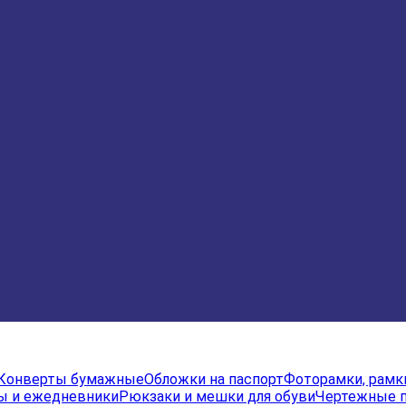
Конверты бумажные
Обложки на паспорт
Фоторамки, рамк
ы и ежедневники
Рюкзаки и мешки для обуви
Чертежные 