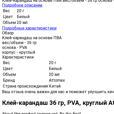
Клей-карандаш на основе ПВА вес/объем - 36 гр основа -
Подробное описание
Вес
20 г
Цвет
Белый
Объем
20 мл
Подробные характеристики
Обзор
Клей-карандаш на основе ПВА
вес/объем - 36 гр
основа - PVA
корпус - круглый
Характеристики
Вес
20 г
Цвет
Белый
Объем
20 мл
Бренд
Attomex
Страна происхождения
Китай
Ваш отзыв очень важен для нас и поможет улучшить кач
Клей-карандаш 36 гр, PVA, круглый 
About this product reviews yet. Be the first!