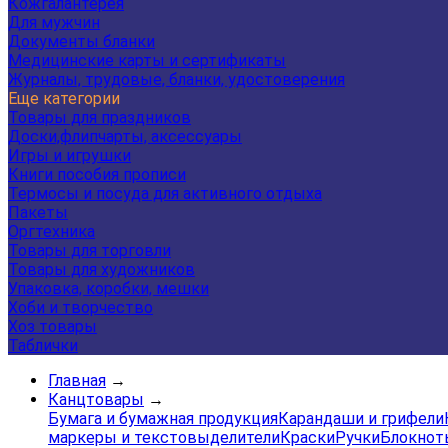
Кожгалантерея
Для мужчин
Документы бланки
Медицинские карты и сертификаты
Журналы, трудовые, бланки, удостоверения
Еще категории
Товары для праздников
Доски,флипчарты, аксессуары
Игры и игрушки
Книги пособия прописи
Термосы и посуда для активного отдыха
Пакеты
Оргтехника
Товары для торговли
Товары для художников
Упаковка, коробки, мешки
Хоби и творчество
Хоз товары
Таблички
Главная
→
Канцтовары
→
Бумага и бумажная продукция
Карандаши и грифели
маркеры и текстовыделители
Краски
Ручки
Блокнот