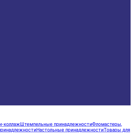
и-коллаж
Штемпельные принадлежности
Фломастеры,
принадлежности
Настольные принадлежности
Товары для