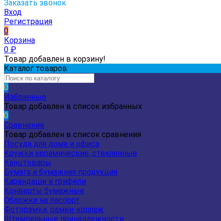
Заказать звонок
Вход
Регистрация
0
Корзина
0
₽
Товар добавлен в корзину!
Каталог товаров
0
Избранные
Товар добавлен в список избранных
0
Сравнение
Товар добавлен в список сравнения
Посуда для дома и офиса
Кружки керамические, стеклянные
Канцтовары
Бумага и бумажная продукция
Карандаши и грифели
Конверты бумажные
Обложки на паспорт
Фоторамки, рамки-коллаж
Штемпельные принадлежности