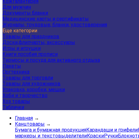
Кожгалантерея
Для мужчин
Документы бланки
Медицинские карты и сертификаты
Журналы, трудовые, бланки, удостоверения
Еще категории
Товары для праздников
Доски,флипчарты, аксессуары
Игры и игрушки
Книги пособия прописи
Термосы и посуда для активного отдыха
Пакеты
Оргтехника
Товары для торговли
Товары для художников
Упаковка, коробки, мешки
Хоби и творчество
Хоз товары
Таблички
Главная
→
Канцтовары
→
Бумага и бумажная продукция
Карандаши и грифели
маркеры и текстовыделители
Краски
Ручки
Блокнот