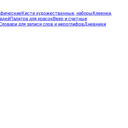
афические
Кисти художественные, наборы
Клеенки,
радей
Палитра для красок
Веер и счетные
Словари для записи слов и иероглифов
Дневники