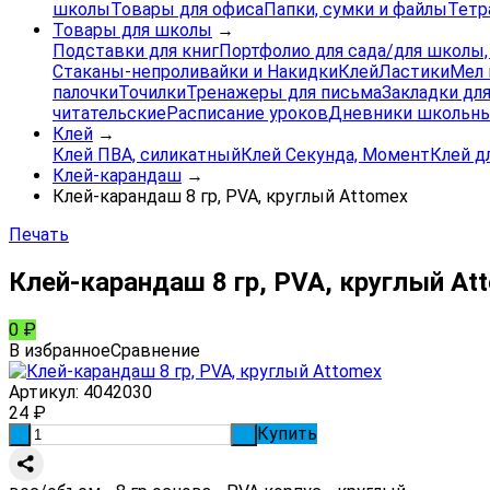
школы
Товары для офиса
Папки, сумки и файлы
Тетр
Товары для школы
→
Подставки для книг
Портфолио для сада/для школы
Стаканы-непроливайки и Накидки
Клей
Ластики
Мел 
палочки
Точилки
Тренажеры для письма
Закладки для
читательские
Расписание уроков
Дневники школьны
Клей
→
Клей ПВА, силикатный
Клей Секунда, Момент
Клей д
Клей-карандаш
→
Клей-карандаш 8 гр, PVA, круглый Attomex
Печать
Клей-карандаш 8 гр, PVA, круглый At
0
₽
В избранное
Сравнение
Артикул:
4042030
24
₽
Купить
-
+