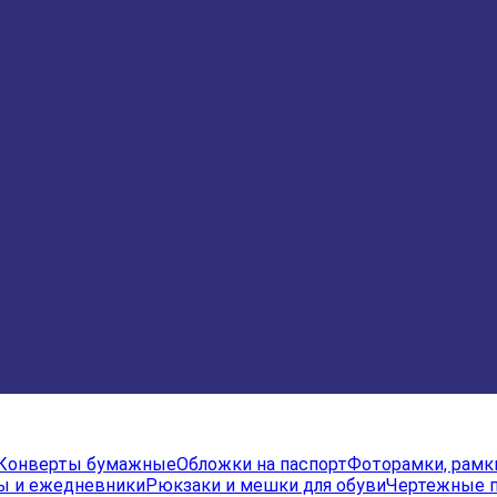
Конверты бумажные
Обложки на паспорт
Фоторамки, рамк
ы и ежедневники
Рюкзаки и мешки для обуви
Чертежные 