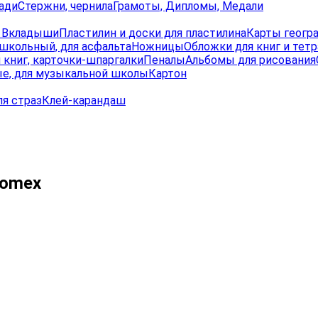
ади
Стержни, чернила
Грамоты, Дипломы, Медали
, Вкладыши
Пластилин и доски для пластилина
Карты геогр
школьный, для асфальта
Ножницы
Обложки для книг и тет
 книг, карточки-шпаргалки
Пеналы
Альбомы для рисования
е, для музыкальной школы
Картон
ля страз
Клей-карандаш
tomex