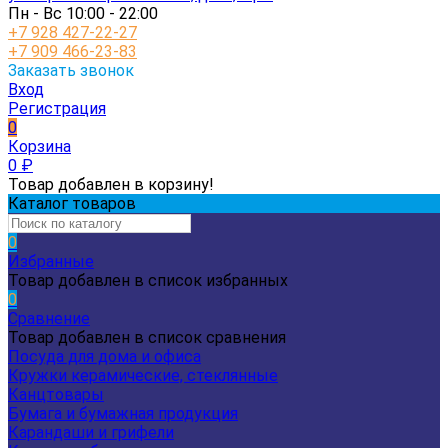
Пн - Вс 10:00 - 22:00
+7 928 427-22-27
+7 909 466-23-83
Заказать звонок
Вход
Регистрация
0
Корзина
0
₽
Товар добавлен в корзину!
Каталог товаров
0
Избранные
Товар добавлен в список избранных
0
Сравнение
Товар добавлен в список сравнения
Посуда для дома и офиса
Кружки керамические, стеклянные
Канцтовары
Бумага и бумажная продукция
Карандаши и грифели