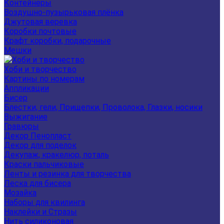
Контейнеры
Воздушно-пузырьковая плёнка
Джутовая веревка
Коробки почтовые
Крафт коробки, подарочные
Мешки
Хоби и творчество
Картины по номерам
Аппликации
Бисер
Блестки, гели, Прищепки, Проволока, Глазки, носики
Выжигание
Гравюры
Декор Пенопласт
Декор для поделок
Декупаж, кракелюр, поталь
Краски пальчиковые
Ленты и резинка для творчества
Леска для бисера
Мозайка
Наборы для квилинга
Наклейки и Стразы
Нить силиконовая