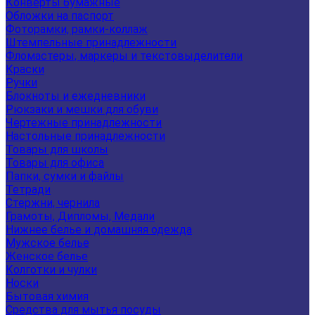
Конверты бумажные
Обложки на паспорт
Фоторамки, рамки-коллаж
Штемпельные принадлежности
Фломастеры, маркеры и текстовыделители
Краски
Ручки
Блокноты и ежедневники
Рюкзаки и мешки для обуви
Чертежные принадлежности
Настольные принадлежности
Товары для школы
Товары для офиса
Папки, сумки и файлы
Тетради
Стержни, чернила
Грамоты, Дипломы, Медали
Нижнее белье и домашняя одежда
Мужское белье
Женское белье
Колготки и чулки
Носки
Бытовая химия
Средства для мытья посуды