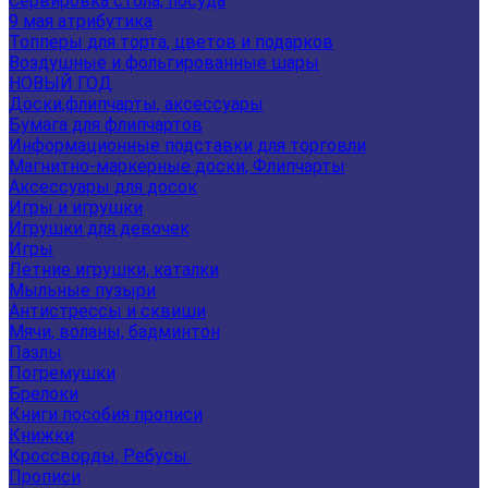
Сервировка стола, посуда
9 мая атрибутика
Топперы для торта, цветов и подарков
Воздушные и фольгированные шары
НОВЫЙ ГОД
Доски,флипчарты, аксессуары
Бумага для флипчартов
Информационные подставки для торговли
Магнитно-маркерные доски, Флипчарты
Аксессуары для досок
Игры и игрушки
Игрушки для девочек
Игры
Летние игрушки, каталки
Мыльные пузыри
Антистрессы и сквиши
Мячи, воланы, бадминтон
Пазлы
Погремушки
Брелоки
Книги пособия прописи
Книжки
Кроссворды, Ребусы.
Прописи