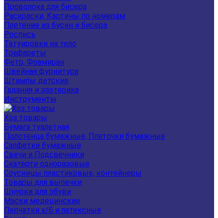
Проволока для бисера
Раскраски, Картины по номерам
Плетение из бусин и бисера
Роспись
Татуировки на тело
Трафареты
Фетр, Фоамиран
Швейная фурнитура
Штампы детские
Гадания и эзотерика
Инструменты
Хоз товары
Бумага туалетная
Полотенца бумажные, Платочки бумажные
Салфетки бумажные
Свечи и Подсвечники
Скатерти одноразовые
Соусницы пластиковые, контейнеры
Товары для выпечки
Шнурки для обуви
Маски медецинские
Перчатки х/б и латексные