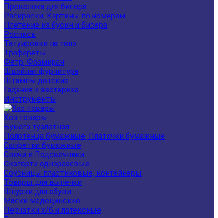
Проволока для бисера
Раскраски, Картины по номерам
Плетение из бусин и бисера
Роспись
Татуировки на тело
Трафареты
Фетр, Фоамиран
Швейная фурнитура
Штампы детские
Гадания и эзотерика
Инструменты
Хоз товары
Бумага туалетная
Полотенца бумажные, Платочки бумажные
Салфетки бумажные
Свечи и Подсвечники
Скатерти одноразовые
Соусницы пластиковые, контейнеры
Товары для выпечки
Шнурки для обуви
Маски медецинские
Перчатки х/б и латексные