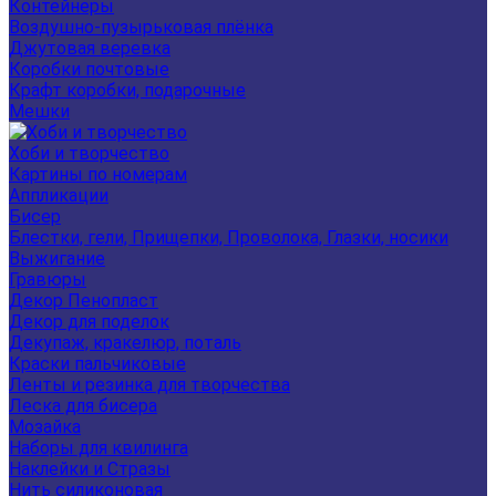
Контейнеры
Воздушно-пузырьковая плёнка
Джутовая веревка
Коробки почтовые
Крафт коробки, подарочные
Мешки
Хоби и творчество
Картины по номерам
Аппликации
Бисер
Блестки, гели, Прищепки, Проволока, Глазки, носики
Выжигание
Гравюры
Декор Пенопласт
Декор для поделок
Декупаж, кракелюр, поталь
Краски пальчиковые
Ленты и резинка для творчества
Леска для бисера
Мозайка
Наборы для квилинга
Наклейки и Стразы
Нить силиконовая