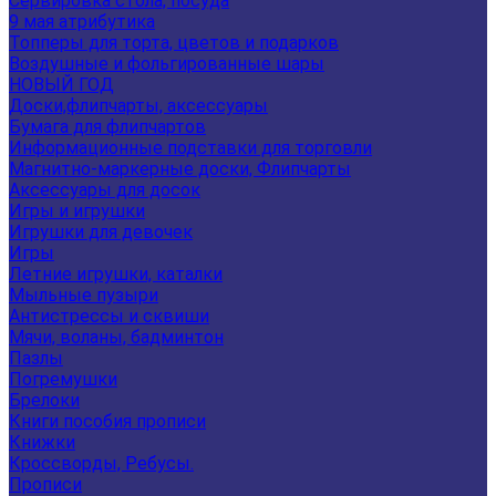
Сервировка стола, посуда
9 мая атрибутика
Топперы для торта, цветов и подарков
Воздушные и фольгированные шары
НОВЫЙ ГОД
Доски,флипчарты, аксессуары
Бумага для флипчартов
Информационные подставки для торговли
Магнитно-маркерные доски, Флипчарты
Аксессуары для досок
Игры и игрушки
Игрушки для девочек
Игры
Летние игрушки, каталки
Мыльные пузыри
Антистрессы и сквиши
Мячи, воланы, бадминтон
Пазлы
Погремушки
Брелоки
Книги пособия прописи
Книжки
Кроссворды, Ребусы.
Прописи