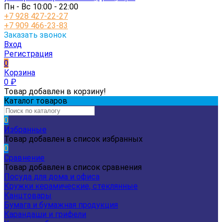
Пн - Вс 10:00 - 22:00
+7 928 427-22-27
+7 909 466-23-83
Заказать звонок
Вход
Регистрация
0
Корзина
0
₽
Товар добавлен в корзину!
Каталог товаров
0
Избранные
Товар добавлен в список избранных
0
Сравнение
Товар добавлен в список сравнения
Посуда для дома и офиса
Кружки керамические, стеклянные
Канцтовары
Бумага и бумажная продукция
Карандаши и грифели