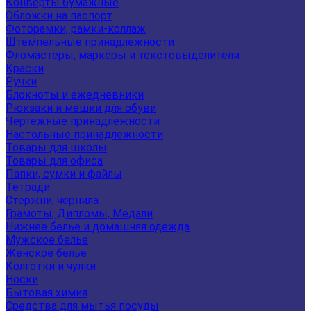
Конверты бумажные
Обложки на паспорт
Фоторамки, рамки-коллаж
Штемпельные принадлежности
Фломастеры, маркеры и текстовыделители
Краски
Ручки
Блокноты и ежедневники
Рюкзаки и мешки для обуви
Чертежные принадлежности
Настольные принадлежности
Товары для школы
Товары для офиса
Папки, сумки и файлы
Тетради
Стержни, чернила
Грамоты, Дипломы, Медали
Нижнее белье и домашняя одежда
Мужское белье
Женское белье
Колготки и чулки
Носки
Бытовая химия
Средства для мытья посуды