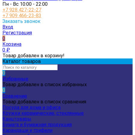
Пн - Вс 10:00 - 22:00
+7 928 427-22-27
+7 909 466-23-83
Заказать звонок
Вход
Регистрация
0
Корзина
0
₽
Товар добавлен в корзину!
Каталог товаров
0
Избранные
Товар добавлен в список избранных
0
Сравнение
Товар добавлен в список сравнения
Посуда для дома и офиса
Кружки керамические, стеклянные
Канцтовары
Бумага и бумажная продукция
Карандаши и грифели