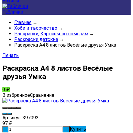
Бахилы
Таблички
Главная
→
Хоби и творчество
→
Раскраски, Картины по номерам
→
Раскраски детские
→
Раскраска А4 8 листов Весёлые друзья Умка
Печать
Раскраска А4 8 листов Весёлые
друзья Умка
0
₽
В избранное
Сравнение
Артикул:
397092
97
₽
Купить
-
+