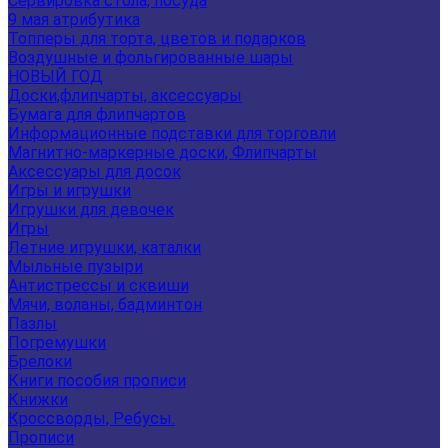
Сервировка стола, посуда
9 мая атрибутика
Топперы для торта, цветов и подарков
Воздушные и фольгированные шары
НОВЫЙ ГОД
Доски,флипчарты, аксессуары
Бумага для флипчартов
Информационные подставки для торговли
Магнитно-маркерные доски, Флипчарты
Аксессуары для досок
Игры и игрушки
Игрушки для девочек
Игры
Летние игрушки, каталки
Мыльные пузыри
Антистрессы и сквиши
Мячи, воланы, бадминтон
Пазлы
Погремушки
Брелоки
Книги пособия прописи
Книжки
Кроссворды, Ребусы.
Прописи