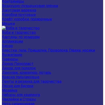
Контейнеры
Воздушно-пузырьковая плёнка
Джутовая веревка
Коробки почтовые
Крафт коробки, подарочные
Мешки
Хоби и творчество
Картины по номерам
Аппликации
Бисер
Блестки, гели, Прищепки, Проволока, Глазки, носики
Выжигание
Гравюры
Декор Пенопласт
Декор для поделок
Декупаж, кракелюр, поталь
Краски пальчиковые
Ленты и резинка для творчества
Леска для бисера
Мозайка
Наборы для квилинга
Наклейки и Стразы
Нить силиконовая