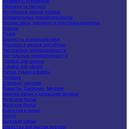
Конверты бумажные
Обложки на паспорт
Фоторамки, рамки-коллаж
Штемпельные принадлежности
Фломастеры, маркеры и текстовыделители
Краски
Ручки
Блокноты и ежедневники
Рюкзаки и мешки для обуви
Чертежные принадлежности
Настольные принадлежности
Товары для школы
Товары для офиса
Папки, сумки и файлы
Тетради
Стержни, чернила
Грамоты, Дипломы, Медали
Нижнее белье и домашняя одежда
Мужское белье
Женское белье
Колготки и чулки
Носки
Бытовая химия
Средства для мытья посуды