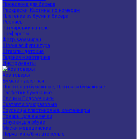
Проволока для бисера
Раскраски, Картины по номерам
Плетение из бусин и бисера
Роспись
Татуировки на тело
Трафареты
Фетр, Фоамиран
Швейная фурнитура
Штампы детские
Гадания и эзотерика
Инструменты
Хоз товары
Бумага туалетная
Полотенца бумажные, Платочки бумажные
Салфетки бумажные
Свечи и Подсвечники
Скатерти одноразовые
Соусницы пластиковые, контейнеры
Товары для выпечки
Шнурки для обуви
Маски медецинские
Перчатки х/б и латексные