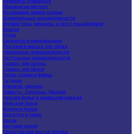
Конверты бумажные
Обложки на паспорт
Фоторамки, рамки-коллаж
Штемпельные принадлежности
Фломастеры, маркеры и текстовыделители
Краски
Ручки
Блокноты и ежедневники
Рюкзаки и мешки для обуви
Чертежные принадлежности
Настольные принадлежности
Товары для школы
Товары для офиса
Папки, сумки и файлы
Тетради
Стержни, чернила
Грамоты, Дипломы, Медали
Нижнее белье и домашняя одежда
Мужское белье
Женское белье
Колготки и чулки
Носки
Бытовая химия
Средства для мытья посуды