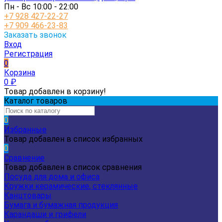
Пн - Вс 10:00 - 22:00
+7 928 427-22-27
+7 909 466-23-83
Заказать звонок
Вход
Регистрация
0
Корзина
0
₽
Товар добавлен в корзину!
Каталог товаров
0
Избранные
Товар добавлен в список избранных
0
Сравнение
Товар добавлен в список сравнения
Посуда для дома и офиса
Кружки керамические, стеклянные
Канцтовары
Бумага и бумажная продукция
Карандаши и грифели