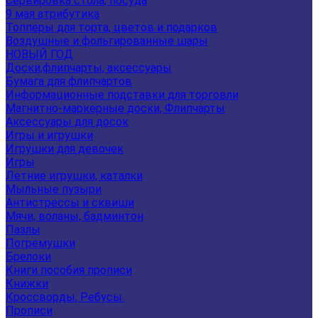
Сервировка стола, посуда
9 мая атрибутика
Топперы для торта, цветов и подарков
Воздушные и фольгированные шары
НОВЫЙ ГОД
Доски,флипчарты, аксессуары
Бумага для флипчартов
Информационные подставки для торговли
Магнитно-маркерные доски, Флипчарты
Аксессуары для досок
Игры и игрушки
Игрушки для девочек
Игры
Летние игрушки, каталки
Мыльные пузыри
Антистрессы и сквиши
Мячи, воланы, бадминтон
Пазлы
Погремушки
Брелоки
Книги пособия прописи
Книжки
Кроссворды, Ребусы.
Прописи