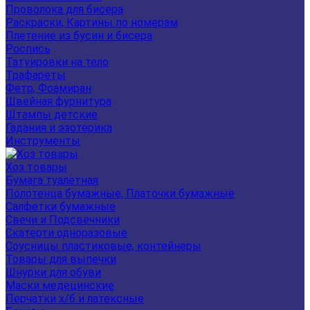
Проволока для бисера
Раскраски, Картины по номерам
Плетение из бусин и бисера
Роспись
Татуировки на тело
Трафареты
Фетр, Фоамиран
Швейная фурнитура
Штампы детские
Гадания и эзотерика
Инструменты
Хоз товары
Бумага туалетная
Полотенца бумажные, Платочки бумажные
Салфетки бумажные
Свечи и Подсвечники
Скатерти одноразовые
Соусницы пластиковые, контейнеры
Товары для выпечки
Шнурки для обуви
Маски медецинские
Перчатки х/б и латексные