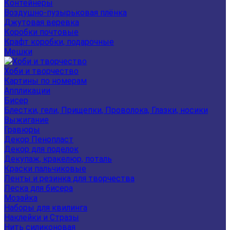
Контейнеры
Воздушно-пузырьковая плёнка
Джутовая веревка
Коробки почтовые
Крафт коробки, подарочные
Мешки
Хоби и творчество
Картины по номерам
Аппликации
Бисер
Блестки, гели, Прищепки, Проволока, Глазки, носики
Выжигание
Гравюры
Декор Пенопласт
Декор для поделок
Декупаж, кракелюр, поталь
Краски пальчиковые
Ленты и резинка для творчества
Леска для бисера
Мозайка
Наборы для квилинга
Наклейки и Стразы
Нить силиконовая