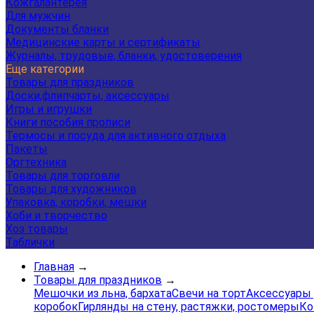
Кожгалантерея
Для мужчин
Документы бланки
Медицинские карты и сертификаты
Журналы, трудовые, бланки, удостоверения
Еще категории
Товары для праздников
Доски,флипчарты, аксессуары
Игры и игрушки
Книги пособия прописи
Термосы и посуда для активного отдыха
Пакеты
Оргтехника
Товары для торговли
Товары для художников
Упаковка, коробки, мешки
Хоби и творчество
Хоз товары
Таблички
Главная
→
Товары для праздников
→
Мешочки из льна, бархата
Свечи на торт
Аксессуары 
коробок
Гирлянды на стену, растяжки, ростомеры
Ко