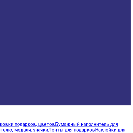
аковки подарков, цветов
Бумажный наполнитель для
телю, медали, значки
Ленты для подарков
Наклейки для