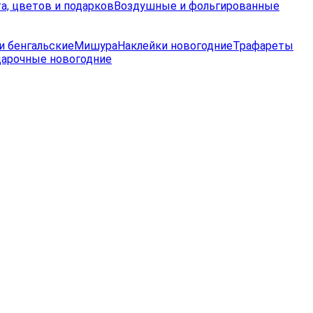
а, цветов и подарков
Воздушные и фольгированные
и бенгальские
Мишура
Наклейки новогодние
Трафареты
дарочные новогодние