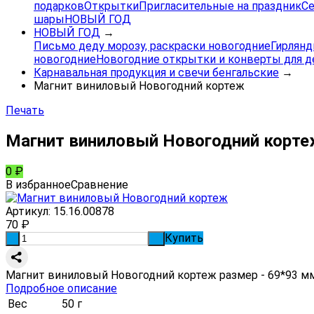
подарков
Открытки
Пригласительные на праздник
Се
шары
НОВЫЙ ГОД
НОВЫЙ ГОД
→
Письмо деду морозу, раскраски новогодние
Гирлянд
новогодние
Новогодние открытки и конверты для д
Карнавальная продукция и свечи бенгальские
→
Магнит виниловый Новогодний кортеж
Печать
Магнит виниловый Новогодний корт
0
₽
В избранное
Сравнение
Артикул:
15.16.00878
70
₽
Купить
-
+
Магнит виниловый Новогодний кортеж размер - 69*93 м
Подробное описание
Вес
50 г