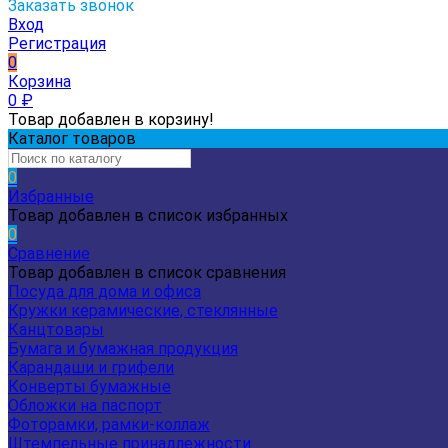
Заказать звонок
Вход
Регистрация
0
Корзина
0
₽
Товар добавлен в корзину!
Каталог товаров
0
Избранные
Товар добавлен в список избранных
0
Сравнение
Товар добавлен в список сравнения
Посуда для дома и офиса
Кружки керамические, стеклянные
Канцтовары
Бумага и бумажная продукция
Карандаши и грифели
Конверты бумажные
Обложки на паспорт
Фоторамки, рамки-коллаж
Штемпельные принадлежности