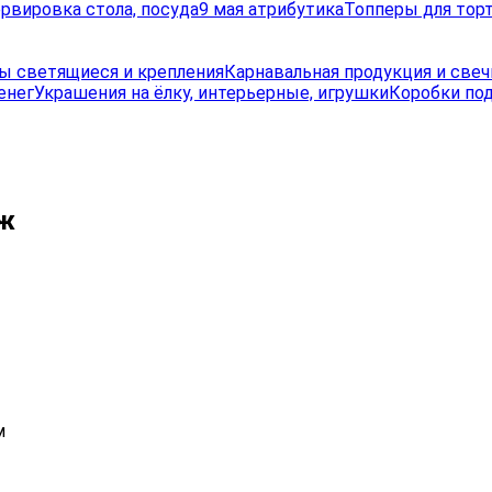
рвировка стола, посуда
9 мая атрибутика
Топперы для торт
ы светящиеся и крепления
Карнавальная продукция и свеч
енег
Украшения на ёлку, интерьерные, игрушки
Коробки по
еж
м