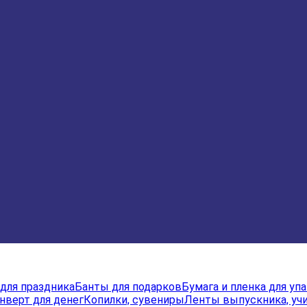
для праздника
Банты для подарков
Бумага и пленка для уп
нверт для денег
Копилки, сувениры
Ленты выпускника, учи