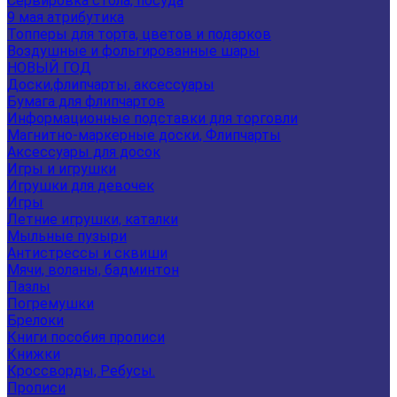
Сервировка стола, посуда
9 мая атрибутика
Топперы для торта, цветов и подарков
Воздушные и фольгированные шары
НОВЫЙ ГОД
Доски,флипчарты, аксессуары
Бумага для флипчартов
Информационные подставки для торговли
Магнитно-маркерные доски, Флипчарты
Аксессуары для досок
Игры и игрушки
Игрушки для девочек
Игры
Летние игрушки, каталки
Мыльные пузыри
Антистрессы и сквиши
Мячи, воланы, бадминтон
Пазлы
Погремушки
Брелоки
Книги пособия прописи
Книжки
Кроссворды, Ребусы.
Прописи