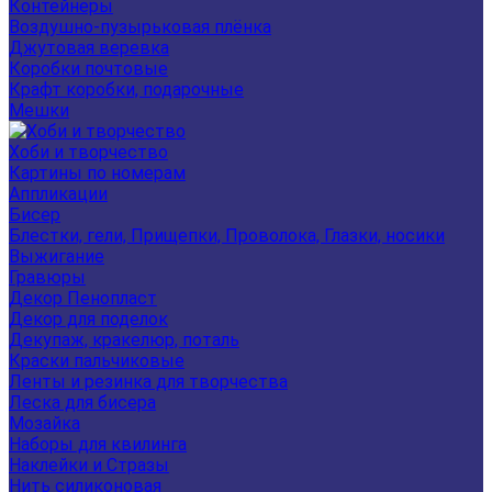
Контейнеры
Воздушно-пузырьковая плёнка
Джутовая веревка
Коробки почтовые
Крафт коробки, подарочные
Мешки
Хоби и творчество
Картины по номерам
Аппликации
Бисер
Блестки, гели, Прищепки, Проволока, Глазки, носики
Выжигание
Гравюры
Декор Пенопласт
Декор для поделок
Декупаж, кракелюр, поталь
Краски пальчиковые
Ленты и резинка для творчества
Леска для бисера
Мозайка
Наборы для квилинга
Наклейки и Стразы
Нить силиконовая