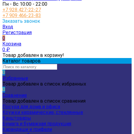
Пн - Вс 10:00 - 22:00
+7 928 427-22-27
+7 909 466-23-83
Заказать звонок
Вход
Регистрация
0
Корзина
0
₽
Товар добавлен в корзину!
Каталог товаров
0
Избранные
Товар добавлен в список избранных
0
Сравнение
Товар добавлен в список сравнения
Посуда для дома и офиса
Кружки керамические, стеклянные
Канцтовары
Бумага и бумажная продукция
Карандаши и грифели