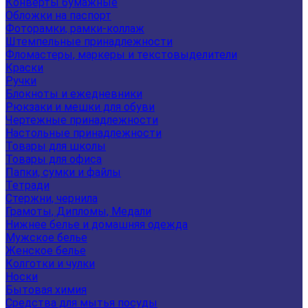
Конверты бумажные
Обложки на паспорт
Фоторамки, рамки-коллаж
Штемпельные принадлежности
Фломастеры, маркеры и текстовыделители
Краски
Ручки
Блокноты и ежедневники
Рюкзаки и мешки для обуви
Чертежные принадлежности
Настольные принадлежности
Товары для школы
Товары для офиса
Папки, сумки и файлы
Тетради
Стержни, чернила
Грамоты, Дипломы, Медали
Нижнее белье и домашняя одежда
Мужское белье
Женское белье
Колготки и чулки
Носки
Бытовая химия
Средства для мытья посуды