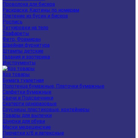
Проволока для бисера
Раскраски, Картины по номерам
Плетение из бусин и бисера
Роспись
Татуировки на тело
Трафареты
Фетр, Фоамиран
Швейная фурнитура
Штампы детские
Гадания и эзотерика
Инструменты
Хоз товары
Бумага туалетная
Полотенца бумажные, Платочки бумажные
Салфетки бумажные
Свечи и Подсвечники
Скатерти одноразовые
Соусницы пластиковые, контейнеры
Товары для выпечки
Шнурки для обуви
Маски медецинские
Перчатки х/б и латексные