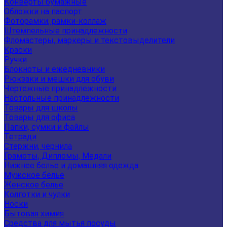
Конверты бумажные
Обложки на паспорт
Фоторамки, рамки-коллаж
Штемпельные принадлежности
Фломастеры, маркеры и текстовыделители
Краски
Ручки
Блокноты и ежедневники
Рюкзаки и мешки для обуви
Чертежные принадлежности
Настольные принадлежности
Товары для школы
Товары для офиса
Папки, сумки и файлы
Тетради
Стержни, чернила
Грамоты, Дипломы, Медали
Нижнее белье и домашняя одежда
Мужское белье
Женское белье
Колготки и чулки
Носки
Бытовая химия
Средства для мытья посуды