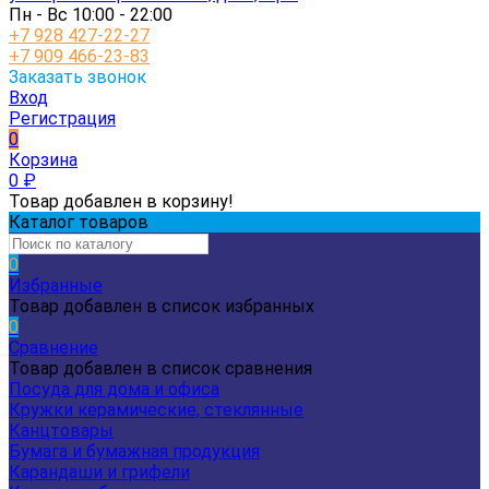
Пн - Вс 10:00 - 22:00
+7 928 427-22-27
+7 909 466-23-83
Заказать звонок
Вход
Регистрация
0
Корзина
0
₽
Товар добавлен в корзину!
Каталог товаров
0
Избранные
Товар добавлен в список избранных
0
Сравнение
Товар добавлен в список сравнения
Посуда для дома и офиса
Кружки керамические, стеклянные
Канцтовары
Бумага и бумажная продукция
Карандаши и грифели