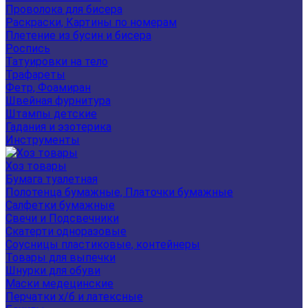
Проволока для бисера
Раскраски, Картины по номерам
Плетение из бусин и бисера
Роспись
Татуировки на тело
Трафареты
Фетр, Фоамиран
Швейная фурнитура
Штампы детские
Гадания и эзотерика
Инструменты
Хоз товары
Бумага туалетная
Полотенца бумажные, Платочки бумажные
Салфетки бумажные
Свечи и Подсвечники
Скатерти одноразовые
Соусницы пластиковые, контейнеры
Товары для выпечки
Шнурки для обуви
Маски медецинские
Перчатки х/б и латексные