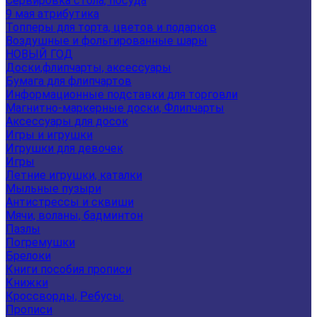
Сервировка стола, посуда
9 мая атрибутика
Топперы для торта, цветов и подарков
Воздушные и фольгированные шары
НОВЫЙ ГОД
Доски,флипчарты, аксессуары
Бумага для флипчартов
Информационные подставки для торговли
Магнитно-маркерные доски, Флипчарты
Аксессуары для досок
Игры и игрушки
Игрушки для девочек
Игры
Летние игрушки, каталки
Мыльные пузыри
Антистрессы и сквиши
Мячи, воланы, бадминтон
Пазлы
Погремушки
Брелоки
Книги пособия прописи
Книжки
Кроссворды, Ребусы.
Прописи