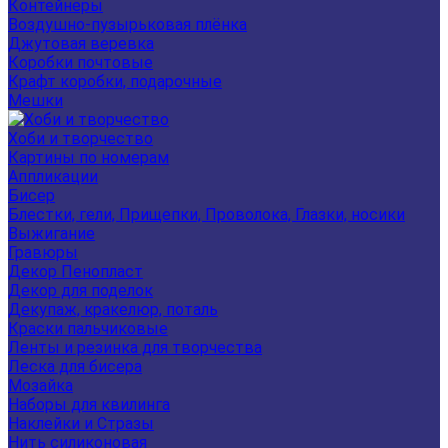
Контейнеры
Воздушно-пузырьковая плёнка
Джутовая веревка
Коробки почтовые
Крафт коробки, подарочные
Мешки
Хоби и творчество
Картины по номерам
Аппликации
Бисер
Блестки, гели, Прищепки, Проволока, Глазки, носики
Выжигание
Гравюры
Декор Пенопласт
Декор для поделок
Декупаж, кракелюр, поталь
Краски пальчиковые
Ленты и резинка для творчества
Леска для бисера
Мозайка
Наборы для квилинга
Наклейки и Стразы
Нить силиконовая