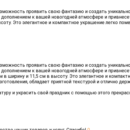
озможность проявить свою фантазию и создать уникально
м дополнением к вашей новогодней атмосфере и привнесе
высоту. Это элегантное и компактное украшение легко пом
озможность проявить свою фантазию и создать уникально
м дополнением к вашей новогодней атмосфере и привнесе
м в ширину и 11,5 см в высоту. Это элегантное и компак
зготовления, обладает приятной текстурой и отлично дер
уру и украсить свой праздник с помощью этого прекрасн
ество наших товаров и услуг. Спасибо!
0