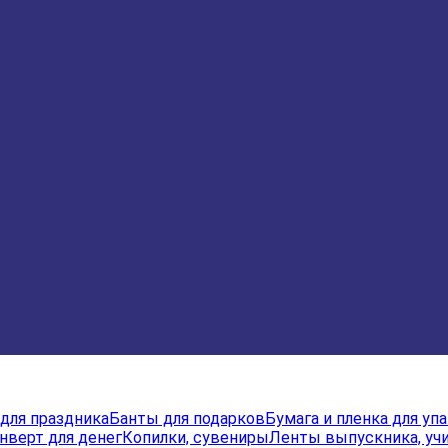
для праздника
Банты для подарков
Бумага и пленка для уп
нверт для денег
Копилки, сувениры
Ленты выпускника, учи