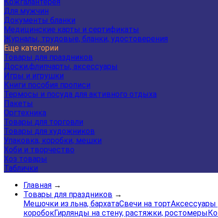
Кожгалантерея
Для мужчин
Документы бланки
Медицинские карты и сертификаты
Журналы, трудовые, бланки, удостоверения
Еще категории
Товары для праздников
Доски,флипчарты, аксессуары
Игры и игрушки
Книги пособия прописи
Термосы и посуда для активного отдыха
Пакеты
Оргтехника
Товары для торговли
Товары для художников
Упаковка, коробки, мешки
Хоби и творчество
Хоз товары
Таблички
Главная
→
Товары для праздников
→
Мешочки из льна, бархата
Свечи на торт
Аксессуары 
коробок
Гирлянды на стену, растяжки, ростомеры
Ко