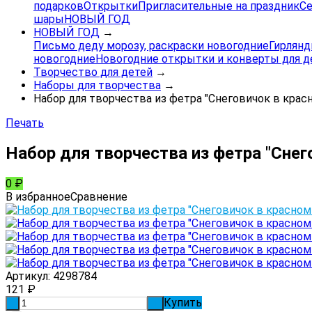
подарков
Открытки
Пригласительные на праздник
Се
шары
НОВЫЙ ГОД
НОВЫЙ ГОД
→
Письмо деду морозу, раскраски новогодние
Гирлянд
новогодние
Новогодние открытки и конверты для д
Творчество для детей
→
Наборы для творчества
→
Набор для творчества из фетра "Снеговичок в кра
Печать
Набор для творчества из фетра "Сне
0
₽
В избранное
Сравнение
Артикул:
4298784
121
₽
Купить
-
+