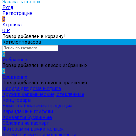
Заказать звонок
Вход
Регистрация
0
Корзина
0
₽
Товар добавлен в корзину!
Каталог товаров
0
Избранные
Товар добавлен в список избранных
0
Сравнение
Товар добавлен в список сравнения
Посуда для дома и офиса
Кружки керамические, стеклянные
Канцтовары
Бумага и бумажная продукция
Карандаши и грифели
Конверты бумажные
Обложки на паспорт
Фоторамки, рамки-коллаж
Штемпельные принадлежности