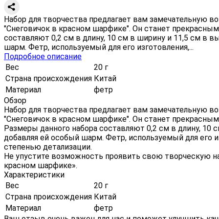
Набор для творчества предлагает вам замечательную в
"Снеговичок в красном шарфике". Он станет прекрасны
составляют 0,2 см в длину, 10 см в ширину и 11,5 см в 
шарм. Фетр, используемый для его изготовления,...
Подробное описание
Вес
20 г
Страна происхождения
Китай
Материал
фетр
Обзор
Набор для творчества предлагает вам замечательную в
"Снеговичок в красном шарфике". Он станет прекрасны
Размеры данного набора составляют 0,2 см в длину, 10 с
добавляя ей особый шарм. Фетр, используемый для его и
степенью детализации.
Не упустите возможность проявить свою творческую нат
красном шарфике».
Характеристики
Вес
20 г
Страна происхождения
Китай
Материал
фетр
Ваш отзыв очень важен для нас и поможет улучшить кач