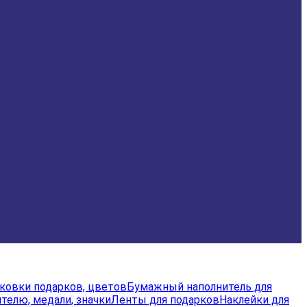
аковки подарков, цветов
Бумажный наполнитель для
телю, медали, значки
Ленты для подарков
Наклейки для