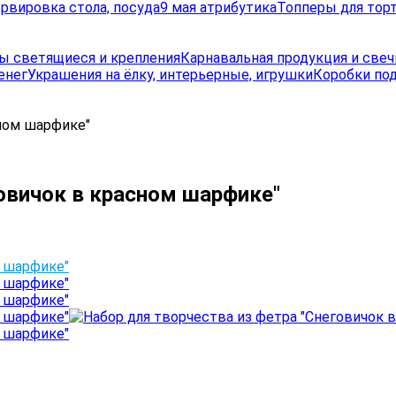
рвировка стола, посуда
9 мая атрибутика
Топперы для торт
ы светящиеся и крепления
Карнавальная продукция и свеч
енег
Украшения на ёлку, интерьерные, игрушки
Коробки по
сном шарфике"
говичок в красном шарфике"