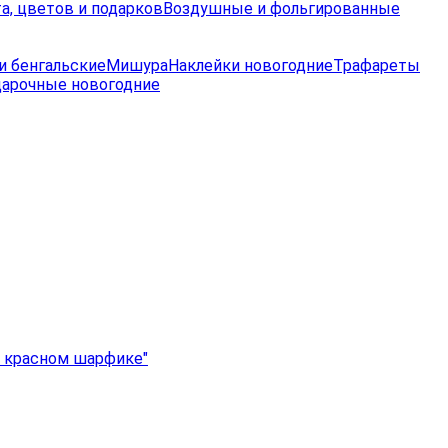
а, цветов и подарков
Воздушные и фольгированные
и бенгальские
Мишура
Наклейки новогодние
Трафареты
дарочные новогодние