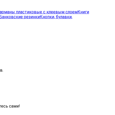
арманы пластиковые с клеевым слоем
Книги
Банковские резинки
Кнопки, булавки,
в.
тесь сами!