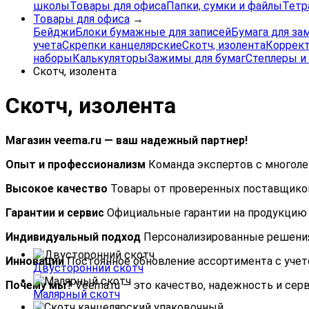
школы
Товары для офиса
Папки, сумки и файлы
Тетр
Товары для офиса
→
Бейджи
Блоки бумажные для записей
Бумага для за
учета
Скрепки канцелярские
Скотч, изолента
Коррек
наборы
Калькуляторы
Зажимы для бумаг
Степлеры и
Скотч, изолента
Скотч, изолента
Магазин veema.ru — ваш надежный партнер!
Опыт и профессионализм
Команда экспертов с многол
Высокое качество
Товары от проверенных поставщиков
Гарантии и сервис
Официальные гарантии на продукцию 
Индивидуальный подход
Персонализированные решения 
Инновации
Постоянное обновление ассортимента с учет
Двусторонний скотч
Почему мы?
Veema.ru — это качество, надежность и сер
Малярный скотч