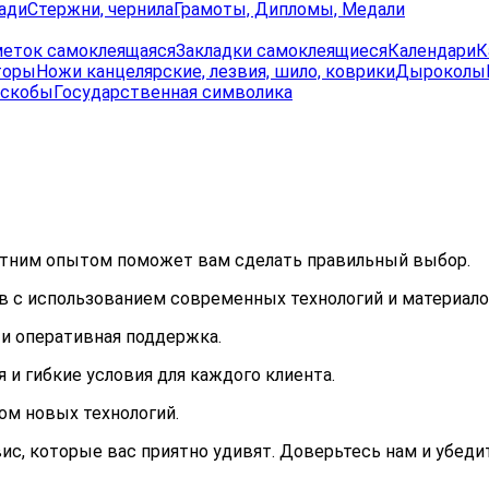
ади
Стержни, чернила
Грамоты, Дипломы, Медали
меток самоклеящаяся
Закладки самоклеящиеся
Календари
К
торы
Ножи канцелярские, лезвия, шило, коврики
Дыроколы
 скобы
Государственная символика
етним опытом поможет вам сделать правильный выбор.
 с использованием современных технологий и материало
и оперативная поддержка.
и гибкие условия для каждого клиента.
ом новых технологий.
вис, которые вас приятно удивят. Доверьтесь нам и убеди