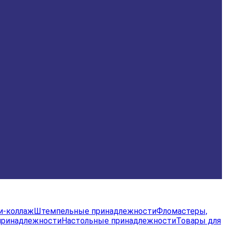
и-коллаж
Штемпельные принадлежности
Фломастеры,
принадлежности
Настольные принадлежности
Товары для