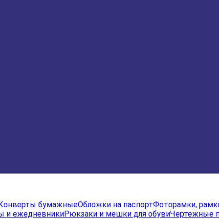
Конверты бумажные
Обложки на паспорт
Фоторамки, рамк
ы и ежедневники
Рюкзаки и мешки для обуви
Чертежные 