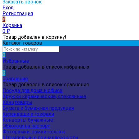
Заказать звонок
Вход
Регистрация
0
Корзина
0
₽
Товар добавлен в корзину!
Каталог товаров
0
Избранные
Товар добавлен в список избранных
0
Сравнение
Товар добавлен в список сравнения
Посуда для дома и офиса
Кружки керамические, стеклянные
Канцтовары
Бумага и бумажная продукция
Карандаши и грифели
Конверты бумажные
Обложки на паспорт
Фоторамки, рамки-коллаж
Штемпельные принадлежности