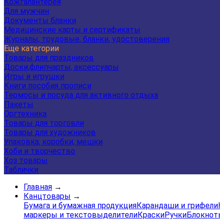
Кожгалантерея
Для мужчин
Документы бланки
Медицинские карты и сертификаты
Журналы, трудовые, бланки, удостоверения
Еще категории
Товары для праздников
Доски,флипчарты, аксессуары
Игры и игрушки
Книги пособия прописи
Термосы и посуда для активного отдыха
Пакеты
Оргтехника
Товары для торговли
Товары для художников
Упаковка, коробки, мешки
Хоби и творчество
Хоз товары
Таблички
Главная
→
Канцтовары
→
Бумага и бумажная продукция
Карандаши и грифели
маркеры и текстовыделители
Краски
Ручки
Блокнот