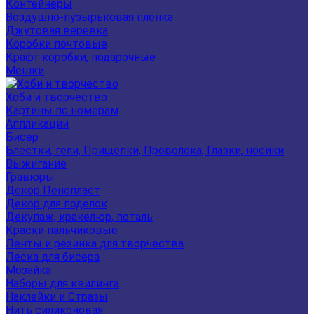
Контейнеры
Воздушно-пузырьковая плёнка
Джутовая веревка
Коробки почтовые
Крафт коробки, подарочные
Мешки
Хоби и творчество
Картины по номерам
Аппликации
Бисер
Блестки, гели, Прищепки, Проволока, Глазки, носики
Выжигание
Гравюры
Декор Пенопласт
Декор для поделок
Декупаж, кракелюр, поталь
Краски пальчиковые
Ленты и резинка для творчества
Леска для бисера
Мозайка
Наборы для квилинга
Наклейки и Стразы
Нить силиконовая