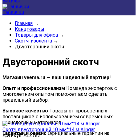
Бахилы
Таблички
Главная
→
Канцтовары
→
Товары для офиса
→
Скотч, изолента
→
Двусторонний скотч
Двусторонний скотч
Магазин veema.ru — ваш надежный партнер!
Опыт и профессионализм
Команда экспертов с
многолетним опытом поможет вам сделать
правильный выбор.
Высокое качество
Товары от проверенных
поставщиков с использованием современных
технологий и материалов.
Скотч двусторонний 10 мм*14 м Alingar
Гарантии и сервис
Официальные гарантии на
Артикул: AL2782