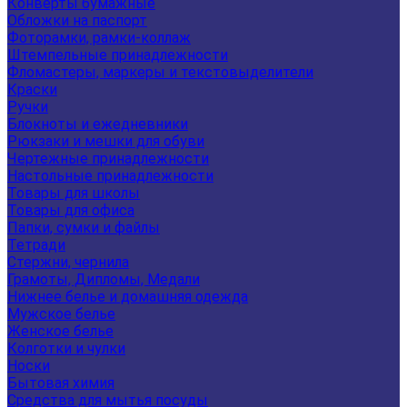
Конверты бумажные
Обложки на паспорт
Фоторамки, рамки-коллаж
Штемпельные принадлежности
Фломастеры, маркеры и текстовыделители
Краски
Ручки
Блокноты и ежедневники
Рюкзаки и мешки для обуви
Чертежные принадлежности
Настольные принадлежности
Товары для школы
Товары для офиса
Папки, сумки и файлы
Тетради
Стержни, чернила
Грамоты, Дипломы, Медали
Нижнее белье и домашняя одежда
Мужское белье
Женское белье
Колготки и чулки
Носки
Бытовая химия
Средства для мытья посуды