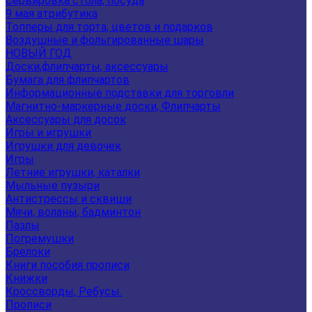
Сервировка стола, посуда
9 мая атрибутика
Топперы для торта, цветов и подарков
Воздушные и фольгированные шары
НОВЫЙ ГОД
Доски,флипчарты, аксессуары
Бумага для флипчартов
Информационные подставки для торговли
Магнитно-маркерные доски, Флипчарты
Аксессуары для досок
Игры и игрушки
Игрушки для девочек
Игры
Летние игрушки, каталки
Мыльные пузыри
Антистрессы и сквиши
Мячи, воланы, бадминтон
Пазлы
Погремушки
Брелоки
Книги пособия прописи
Книжки
Кроссворды, Ребусы.
Прописи