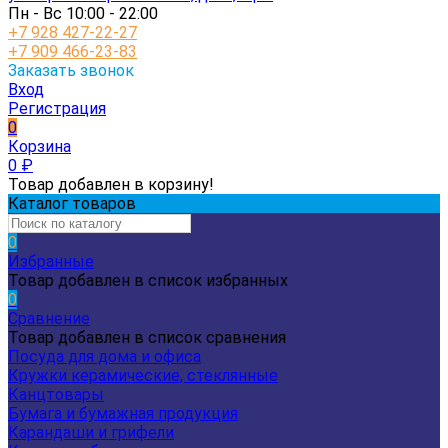
Пн - Вс 10:00 - 22:00
+7 928 427-22-27
+7 909 466-23-83
Заказать звонок
Вход
Регистрация
0
Корзина
0
₽
Товар добавлен в корзину!
Каталог товаров
0
Избранные
Товар добавлен в список избранных
0
Сравнение
Товар добавлен в список сравнения
Посуда для дома и офиса
Кружки керамические, стеклянные
Канцтовары
Бумага и бумажная продукция
Карандаши и грифели