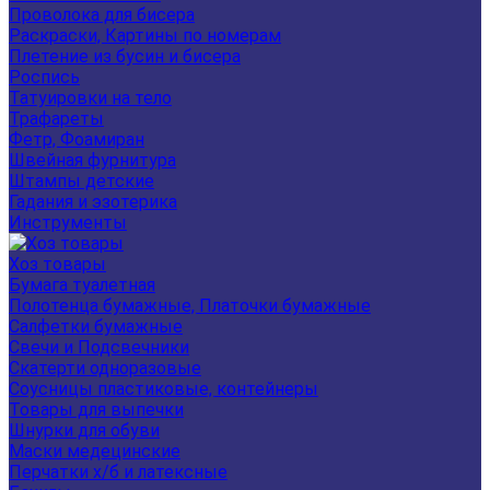
Проволока для бисера
Раскраски, Картины по номерам
Плетение из бусин и бисера
Роспись
Татуировки на тело
Трафареты
Фетр, Фоамиран
Швейная фурнитура
Штампы детские
Гадания и эзотерика
Инструменты
Хоз товары
Бумага туалетная
Полотенца бумажные, Платочки бумажные
Салфетки бумажные
Свечи и Подсвечники
Скатерти одноразовые
Соусницы пластиковые, контейнеры
Товары для выпечки
Шнурки для обуви
Маски медецинские
Перчатки х/б и латексные