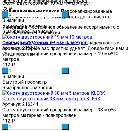
продукцию и оперативная поддержка.
Скотч двусторонний 10 мм*14 м Alingar
73
₽
Индивидуальный подход
Персонализированные
-
+
решения и гибкие условия для каждого клиента.
В наличии
Быстрый просмотр
Инновации
Постоянное обновление ассортимента с
В избранное
Сравнение
учетом новых технологий.
Скотч двусторонний 19 мм 10 метров
Почему мы?
Veema.ru — это качество, надежность и
Артикул: 216343
сервис, которые вас приятно удивят. Доверьтесь нам и
Скотч двусторонний прозрачный размер - 19 мм*10
убедитесь сами!
метров
112
₽
-
+
В наличии
Быстрый просмотр
В избранное
Сравнение
Скотч двусторонний 38 мм 5 метров KLERK
Артикул: 216344
Скотч двусторонний прозрачный размер - 38 мм*5
метров материал - полипропилен
112
₽
-
+