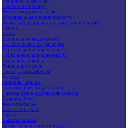
Конверты бумажные
Обложки на паспорт
Фоторамки, рамки-коллаж
Штемпельные принадлежности
Фломастеры, маркеры и текстовыделители
Краски
Ручки
Блокноты и ежедневники
Рюкзаки и мешки для обуви
Чертежные принадлежности
Настольные принадлежности
Товары для школы
Товары для офиса
Папки, сумки и файлы
Тетради
Стержни, чернила
Грамоты, Дипломы, Медали
Нижнее белье и домашняя одежда
Мужское белье
Женское белье
Колготки и чулки
Носки
Бытовая химия
Средства для мытья посуды