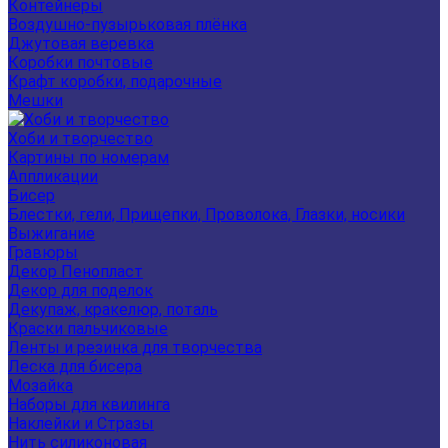
Контейнеры
Воздушно-пузырьковая плёнка
Джутовая веревка
Коробки почтовые
Крафт коробки, подарочные
Мешки
Хоби и творчество
Картины по номерам
Аппликации
Бисер
Блестки, гели, Прищепки, Проволока, Глазки, носики
Выжигание
Гравюры
Декор Пенопласт
Декор для поделок
Декупаж, кракелюр, поталь
Краски пальчиковые
Ленты и резинка для творчества
Леска для бисера
Мозайка
Наборы для квилинга
Наклейки и Стразы
Нить силиконовая