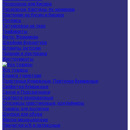
Проволока для бисера
Раскраски, Картины по номерам
Плетение из бусин и бисера
Роспись
Татуировки на тело
Трафареты
Фетр, Фоамиран
Швейная фурнитура
Штампы детские
Гадания и эзотерика
Инструменты
Хоз товары
Бумага туалетная
Полотенца бумажные, Платочки бумажные
Салфетки бумажные
Свечи и Подсвечники
Скатерти одноразовые
Соусницы пластиковые, контейнеры
Товары для выпечки
Шнурки для обуви
Маски медецинские
Перчатки х/б и латексные