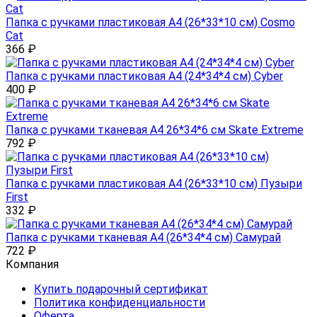
Папка с ручками пластиковая А4 (26*33*10 см) Cosmo
Cat
366
₽
Папка с ручками пластиковая А4 (24*34*4 см) Cyber
400
₽
Папка с ручками тканевая А4 26*34*6 см Skate Extreme
792
₽
Папка с ручками пластиковая А4 (26*33*10 см) Пузыри
First
332
₽
Папка с ручками тканевая А4 (26*34*4 см) Самурай
722
₽
Компания
Купить подарочный сертификат
Политика конфиденциальности
Оферта