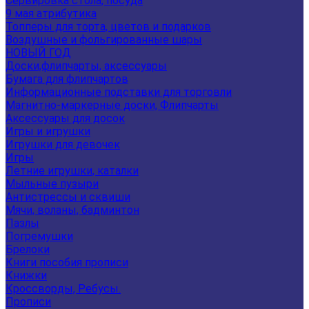
Сервировка стола, посуда
9 мая атрибутика
Топперы для торта, цветов и подарков
Воздушные и фольгированные шары
НОВЫЙ ГОД
Доски,флипчарты, аксессуары
Бумага для флипчартов
Информационные подставки для торговли
Магнитно-маркерные доски, Флипчарты
Аксессуары для досок
Игры и игрушки
Игрушки для девочек
Игры
Летние игрушки, каталки
Мыльные пузыри
Антистрессы и сквиши
Мячи, воланы, бадминтон
Пазлы
Погремушки
Брелоки
Книги пособия прописи
Книжки
Кроссворды, Ребусы.
Прописи