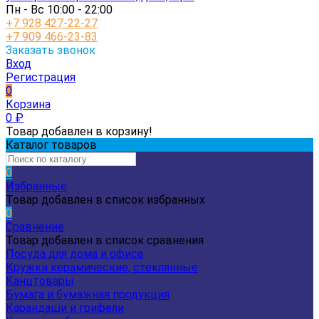
Пн - Вс 10:00 - 22:00
+7 928 427-22-27
+7 909 466-23-83
Заказать звонок
Вход
Регистрация
0
Корзина
0
₽
Товар добавлен в корзину!
Каталог товаров
0
Избранные
Товар добавлен в список избранных
0
Сравнение
Товар добавлен в список сравнения
Посуда для дома и офиса
Кружки керамические, стеклянные
Канцтовары
Бумага и бумажная продукция
Карандаши и грифели