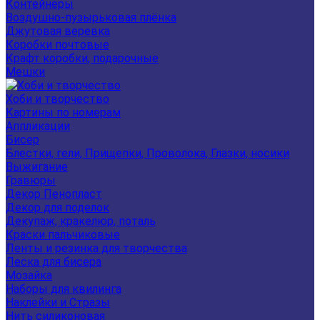
Контейнеры
Воздушно-пузырьковая плёнка
Джутовая веревка
Коробки почтовые
Крафт коробки, подарочные
Мешки
Хоби и творчество
Картины по номерам
Аппликации
Бисер
Блестки, гели, Прищепки, Проволока, Глазки, носики
Выжигание
Гравюры
Декор Пенопласт
Декор для поделок
Декупаж, кракелюр, поталь
Краски пальчиковые
Ленты и резинка для творчества
Леска для бисера
Мозайка
Наборы для квилинга
Наклейки и Стразы
Нить силиконовая