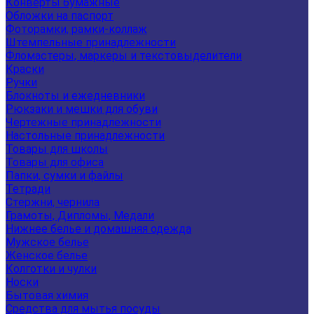
Конверты бумажные
Обложки на паспорт
Фоторамки, рамки-коллаж
Штемпельные принадлежности
Фломастеры, маркеры и текстовыделители
Краски
Ручки
Блокноты и ежедневники
Рюкзаки и мешки для обуви
Чертежные принадлежности
Настольные принадлежности
Товары для школы
Товары для офиса
Папки, сумки и файлы
Тетради
Стержни, чернила
Грамоты, Дипломы, Медали
Нижнее белье и домашняя одежда
Мужское белье
Женское белье
Колготки и чулки
Носки
Бытовая химия
Средства для мытья посуды