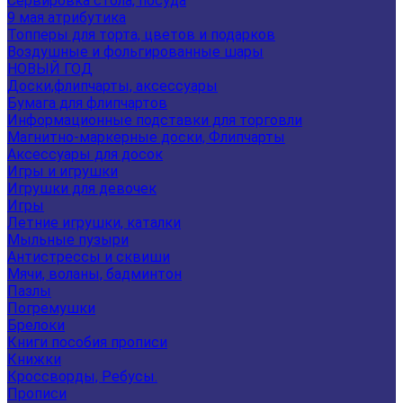
Сервировка стола, посуда
9 мая атрибутика
Топперы для торта, цветов и подарков
Воздушные и фольгированные шары
НОВЫЙ ГОД
Доски,флипчарты, аксессуары
Бумага для флипчартов
Информационные подставки для торговли
Магнитно-маркерные доски, Флипчарты
Аксессуары для досок
Игры и игрушки
Игрушки для девочек
Игры
Летние игрушки, каталки
Мыльные пузыри
Антистрессы и сквиши
Мячи, воланы, бадминтон
Пазлы
Погремушки
Брелоки
Книги пособия прописи
Книжки
Кроссворды, Ребусы.
Прописи