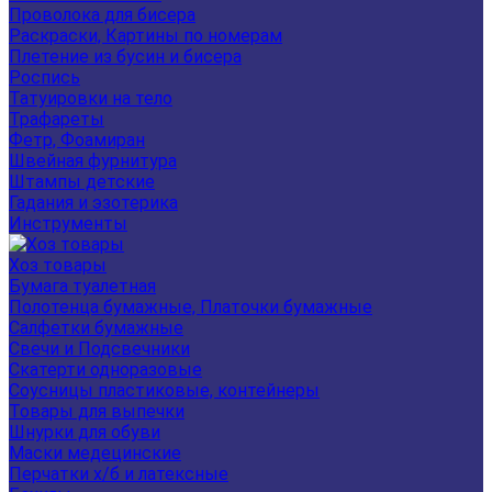
Проволока для бисера
Раскраски, Картины по номерам
Плетение из бусин и бисера
Роспись
Татуировки на тело
Трафареты
Фетр, Фоамиран
Швейная фурнитура
Штампы детские
Гадания и эзотерика
Инструменты
Хоз товары
Бумага туалетная
Полотенца бумажные, Платочки бумажные
Салфетки бумажные
Свечи и Подсвечники
Скатерти одноразовые
Соусницы пластиковые, контейнеры
Товары для выпечки
Шнурки для обуви
Маски медецинские
Перчатки х/б и латексные