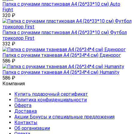
Папка с ручками пластиковая А4 (26*33*10 см) Auto
Fight
320
₽
Папка с ручками пластиковая А4 (26*33*10 см) Футбол
триколор First
332
₽
Папка с ручками тканевая А4 (26*34*4 см) Единорог
586
₽
Папка с ручками тканевая А4 (26*34*4 см) Humanity
586
₽
Компания
Купить подарочный сертификат
Политика конфиденциальности
Оферта
Доставка
Акции Бонусы и специальные предложения
Контакты
Об организации
Оплата