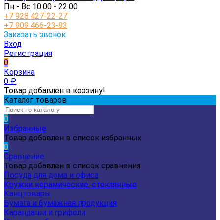
Пн - Вс 10:00 - 22:00
+7 928 427-22-27
+7 909 466-23-83
Заказать звонок
Вход
Регистрация
0
Корзина
0
₽
Товар добавлен в корзину!
Каталог товаров
0
Избранные
Товар добавлен в список избранных
0
Сравнение
Товар добавлен в список сравнения
Посуда для дома и офиса
Кружки керамические, стеклянные
Канцтовары
Бумага и бумажная продукция
Карандаши и грифели