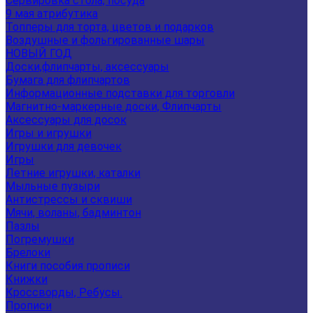
Сервировка стола, посуда
9 мая атрибутика
Топперы для торта, цветов и подарков
Воздушные и фольгированные шары
НОВЫЙ ГОД
Доски,флипчарты, аксессуары
Бумага для флипчартов
Информационные подставки для торговли
Магнитно-маркерные доски, Флипчарты
Аксессуары для досок
Игры и игрушки
Игрушки для девочек
Игры
Летние игрушки, каталки
Мыльные пузыри
Антистрессы и сквиши
Мячи, воланы, бадминтон
Пазлы
Погремушки
Брелоки
Книги пособия прописи
Книжки
Кроссворды, Ребусы.
Прописи