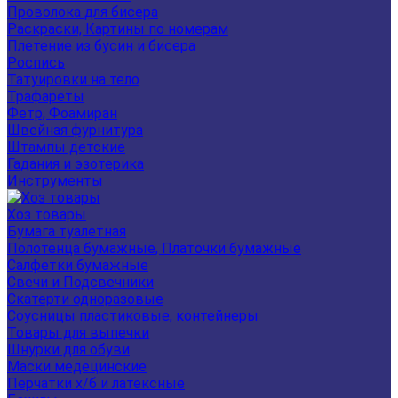
Проволока для бисера
Раскраски, Картины по номерам
Плетение из бусин и бисера
Роспись
Татуировки на тело
Трафареты
Фетр, Фоамиран
Швейная фурнитура
Штампы детские
Гадания и эзотерика
Инструменты
Хоз товары
Бумага туалетная
Полотенца бумажные, Платочки бумажные
Салфетки бумажные
Свечи и Подсвечники
Скатерти одноразовые
Соусницы пластиковые, контейнеры
Товары для выпечки
Шнурки для обуви
Маски медецинские
Перчатки х/б и латексные