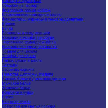
Конверты бумажные
Обложки на паспорт
Фоторамки, рамки-коллаж
Штемпельные принадлежности
Фломастеры, маркеры и текстовыделители
Краски
Ручки
Блокноты и ежедневники
Рюкзаки и мешки для обуви
Чертежные принадлежности
Настольные принадлежности
Товары для школы
Товары для офиса
Папки, сумки и файлы
Тетради
Стержни, чернила
Грамоты, Дипломы, Медали
Нижнее белье и домашняя одежда
Мужское белье
Женское белье
Колготки и чулки
Носки
Бытовая химия
Средства для мытья посуды