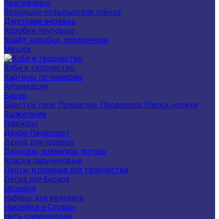
Контейнеры
Воздушно-пузырьковая плёнка
Джутовая веревка
Коробки почтовые
Крафт коробки, подарочные
Мешки
Хоби и творчество
Картины по номерам
Аппликации
Бисер
Блестки, гели, Прищепки, Проволока, Глазки, носики
Выжигание
Гравюры
Декор Пенопласт
Декор для поделок
Декупаж, кракелюр, поталь
Краски пальчиковые
Ленты и резинка для творчества
Леска для бисера
Мозайка
Наборы для квилинга
Наклейки и Стразы
Нить силиконовая