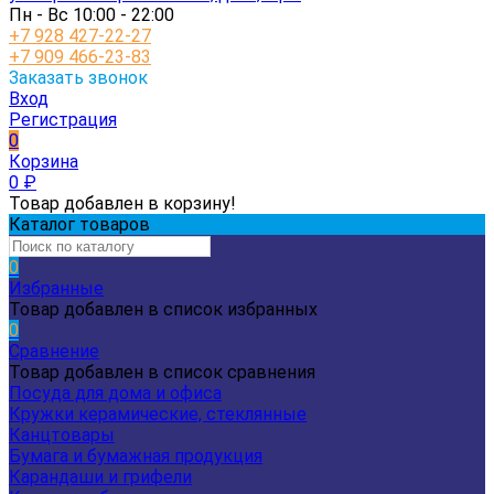
Пн - Вс 10:00 - 22:00
+7 928 427-22-27
+7 909 466-23-83
Заказать звонок
Вход
Регистрация
0
Корзина
0
₽
Товар добавлен в корзину!
Каталог товаров
0
Избранные
Товар добавлен в список избранных
0
Сравнение
Товар добавлен в список сравнения
Посуда для дома и офиса
Кружки керамические, стеклянные
Канцтовары
Бумага и бумажная продукция
Карандаши и грифели