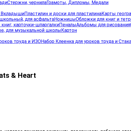
ади
Стержни, чернила
Грамоты, Дипломы, Медали
, Вкладыши
Пластилин и доски для пластилина
Карты геогр
школьный, для асфальта
Ножницы
Обложки для книг и тет
 книг, карточки-шпаргалки
Пеналы
Альбомы для рисования
е, для музыкальной школы
Картон
роков труда и ИЗО
Набор Клеенка для уроков труда и Стак
ats & Heart