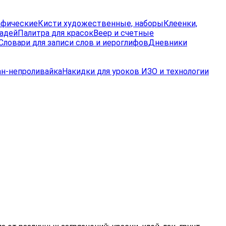
афические
Кисти художественные, наборы
Клеенки,
радей
Палитра для красок
Веер и счетные
Словари для записи слов и иероглифов
Дневники
ан-непроливайка
Накидки для уроков ИЗО и технологии