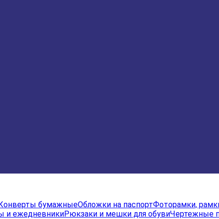
Конверты бумажные
Обложки на паспорт
Фоторамки, рамк
ы и ежедневники
Рюкзаки и мешки для обуви
Чертежные 