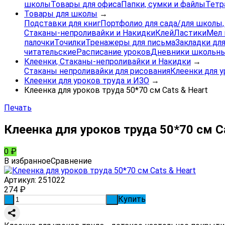
школы
Товары для офиса
Папки, сумки и файлы
Тетр
Товары для школы
→
Подставки для книг
Портфолио для сада/для школы
Стаканы-непроливайки и Накидки
Клей
Ластики
Мел 
палочки
Точилки
Тренажеры для письма
Закладки для
читательские
Расписание уроков
Дневники школьны
Клеенки, Стаканы-непроливайки и Накидки
→
Стаканы непроливайки для рисования
Клеенки для у
Клеенки для уроков труда и ИЗО
→
Клеенка для уроков труда 50*70 см Cats & Heart
Печать
Клеенка для уроков труда 50*70 см C
0
₽
В избранное
Сравнение
Артикул:
251022
274
₽
Купить
-
+