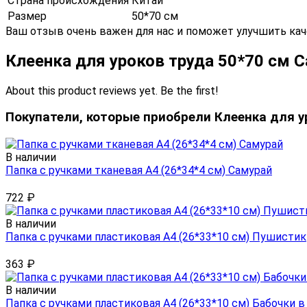
Страна происхождения
Китай
Размер
50*70 см
Ваш отзыв очень важен для нас и поможет улучшить кач
Клеенка для уроков труда 50*70 см C
About this product reviews yet. Be the first!
Покупатели, которые приобрели Клеенка для ур
В наличии
Папка с ручками тканевая А4 (26*34*4 см) Самурай
722
₽
В наличии
Папка с ручками пластиковая А4 (26*33*10 см) Пушистик
363
₽
В наличии
Папка с ручками пластиковая А4 (26*33*10 см) Бабочки в 