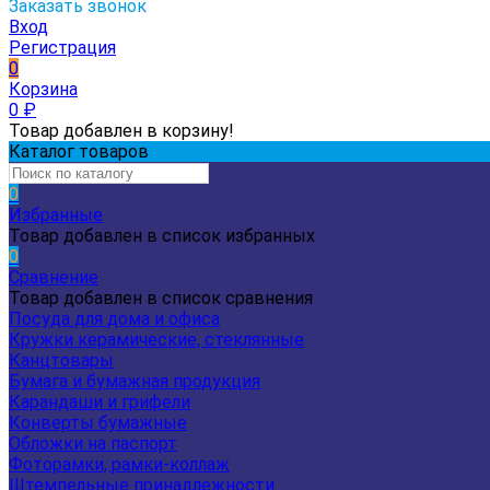
Заказать звонок
Вход
Регистрация
0
Корзина
0
₽
Товар добавлен в корзину!
Каталог товаров
0
Избранные
Товар добавлен в список избранных
0
Сравнение
Товар добавлен в список сравнения
Посуда для дома и офиса
Кружки керамические, стеклянные
Канцтовары
Бумага и бумажная продукция
Карандаши и грифели
Конверты бумажные
Обложки на паспорт
Фоторамки, рамки-коллаж
Штемпельные принадлежности