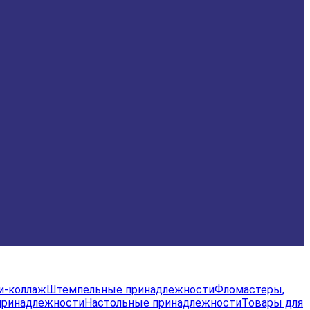
и-коллаж
Штемпельные принадлежности
Фломастеры,
принадлежности
Настольные принадлежности
Товары для