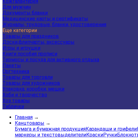
Кожгалантерея
Для мужчин
Документы бланки
Медицинские карты и сертификаты
Журналы, трудовые, бланки, удостоверения
Еще категории
Товары для праздников
Доски,флипчарты, аксессуары
Игры и игрушки
Книги пособия прописи
Термосы и посуда для активного отдыха
Пакеты
Оргтехника
Товары для торговли
Товары для художников
Упаковка, коробки, мешки
Хоби и творчество
Хоз товары
Таблички
Главная
→
Канцтовары
→
Бумага и бумажная продукция
Карандаши и грифели
маркеры и текстовыделители
Краски
Ручки
Блокнот