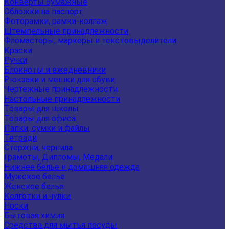
Конверты бумажные
Обложки на паспорт
Фоторамки, рамки-коллаж
Штемпельные принадлежности
Фломастеры, маркеры и текстовыделители
Краски
Ручки
Блокноты и ежедневники
Рюкзаки и мешки для обуви
Чертежные принадлежности
Настольные принадлежности
Товары для школы
Товары для офиса
Папки, сумки и файлы
Тетради
Стержни, чернила
Грамоты, Дипломы, Медали
Нижнее белье и домашняя одежда
Мужское белье
Женское белье
Колготки и чулки
Носки
Бытовая химия
Средства для мытья посуды