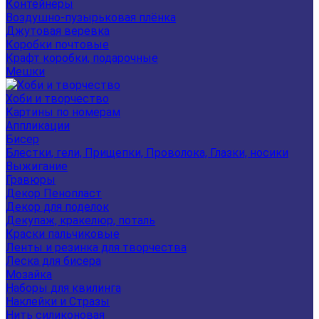
Контейнеры
Воздушно-пузырьковая плёнка
Джутовая веревка
Коробки почтовые
Крафт коробки, подарочные
Мешки
Хоби и творчество
Картины по номерам
Аппликации
Бисер
Блестки, гели, Прищепки, Проволока, Глазки, носики
Выжигание
Гравюры
Декор Пенопласт
Декор для поделок
Декупаж, кракелюр, поталь
Краски пальчиковые
Ленты и резинка для творчества
Леска для бисера
Мозайка
Наборы для квилинга
Наклейки и Стразы
Нить силиконовая