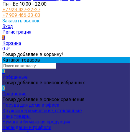
Пн - Вс 10:00 - 22:00
+7 928 427-22-27
+7 909 466-23-83
Заказать звонок
Вход
Регистрация
0
Корзина
0
₽
Товар добавлен в корзину!
Каталог товаров
0
Избранные
Товар добавлен в список избранных
0
Сравнение
Товар добавлен в список сравнения
Посуда для дома и офиса
Кружки керамические, стеклянные
Канцтовары
Бумага и бумажная продукция
Карандаши и грифели