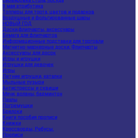
Сервировка стола, посуда
9 мая атрибутика
Топперы для торта, цветов и подарков
Воздушные и фольгированные шары
НОВЫЙ ГОД
Доски,флипчарты, аксессуары
Бумага для флипчартов
Информационные подставки для торговли
Магнитно-маркерные доски, Флипчарты
Аксессуары для досок
Игры и игрушки
Игрушки для девочек
Игры
Летние игрушки, каталки
Мыльные пузыри
Антистрессы и сквиши
Мячи, воланы, бадминтон
Пазлы
Погремушки
Брелоки
Книги пособия прописи
Книжки
Кроссворды, Ребусы.
Прописи