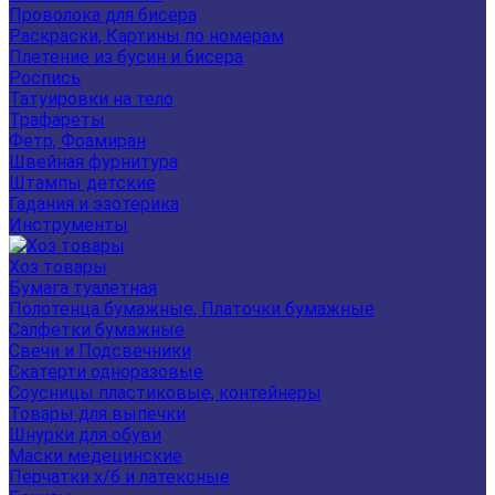
Проволока для бисера
Раскраски, Картины по номерам
Плетение из бусин и бисера
Роспись
Татуировки на тело
Трафареты
Фетр, Фоамиран
Швейная фурнитура
Штампы детские
Гадания и эзотерика
Инструменты
Хоз товары
Бумага туалетная
Полотенца бумажные, Платочки бумажные
Салфетки бумажные
Свечи и Подсвечники
Скатерти одноразовые
Соусницы пластиковые, контейнеры
Товары для выпечки
Шнурки для обуви
Маски медецинские
Перчатки х/б и латексные