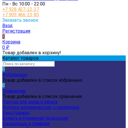
Пн - Вс 10:00 - 22:00
+7 928 427-22-27
+7 909 466-23-83
Заказать звонок
Вход
Регистрация
0
Корзина
0
₽
Товар добавлен в корзину!
Каталог товаров
0
Избранные
Товар добавлен в список избранных
0
Сравнение
Товар добавлен в список сравнения
Посуда для дома и офиса
Кружки керамические, стеклянные
Канцтовары
Бумага и бумажная продукция
Карандаши и грифели