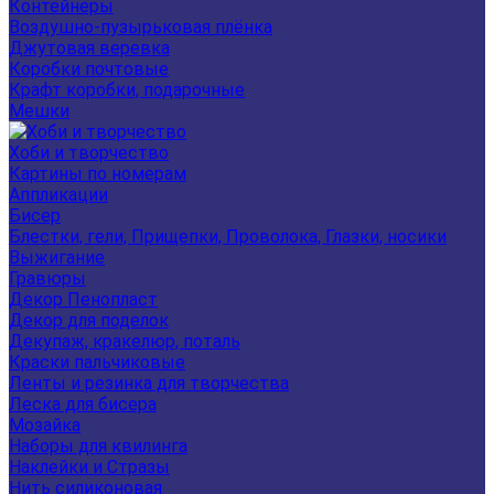
Контейнеры
Воздушно-пузырьковая плёнка
Джутовая веревка
Коробки почтовые
Крафт коробки, подарочные
Мешки
Хоби и творчество
Картины по номерам
Аппликации
Бисер
Блестки, гели, Прищепки, Проволока, Глазки, носики
Выжигание
Гравюры
Декор Пенопласт
Декор для поделок
Декупаж, кракелюр, поталь
Краски пальчиковые
Ленты и резинка для творчества
Леска для бисера
Мозайка
Наборы для квилинга
Наклейки и Стразы
Нить силиконовая