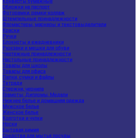
Конверты бумажные
Обложки на паспорт
Фоторамки, рамки-коллаж
Штемпельные принадлежности
Фломастеры, маркеры и текстовыделители
Краски
Ручки
Блокноты и ежедневники
Рюкзаки и мешки для обуви
Чертежные принадлежности
Настольные принадлежности
Товары для школы
Товары для офиса
Папки, сумки и файлы
Тетради
Стержни, чернила
Грамоты, Дипломы, Медали
Нижнее белье и домашняя одежда
Мужское белье
Женское белье
Колготки и чулки
Носки
Бытовая химия
Средства для мытья посуды