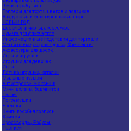
Сервировка стола, посуда
9 мая атрибутика
Топперы для торта, цветов и подарков
Воздушные и фольгированные шары
НОВЫЙ ГОД
Доски,флипчарты, аксессуары
Бумага для флипчартов
Информационные подставки для торговли
Магнитно-маркерные доски, Флипчарты
Аксессуары для досок
Игры и игрушки
Игрушки для девочек
Игры
Летние игрушки, каталки
Мыльные пузыри
Антистрессы и сквиши
Мячи, воланы, бадминтон
Пазлы
Погремушки
Брелоки
Книги пособия прописи
Книжки
Кроссворды, Ребусы.
Прописи