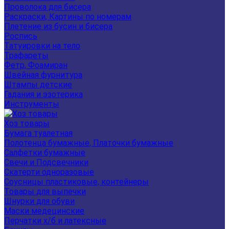
Проволока для бисера
Раскраски, Картины по номерам
Плетение из бусин и бисера
Роспись
Татуировки на тело
Трафареты
Фетр, Фоамиран
Швейная фурнитура
Штампы детские
Гадания и эзотерика
Инструменты
Хоз товары
Бумага туалетная
Полотенца бумажные, Платочки бумажные
Салфетки бумажные
Свечи и Подсвечники
Скатерти одноразовые
Соусницы пластиковые, контейнеры
Товары для выпечки
Шнурки для обуви
Маски медецинские
Перчатки х/б и латексные