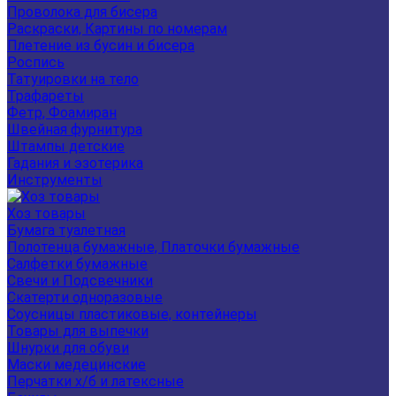
Проволока для бисера
Раскраски, Картины по номерам
Плетение из бусин и бисера
Роспись
Татуировки на тело
Трафареты
Фетр, Фоамиран
Швейная фурнитура
Штампы детские
Гадания и эзотерика
Инструменты
Хоз товары
Бумага туалетная
Полотенца бумажные, Платочки бумажные
Салфетки бумажные
Свечи и Подсвечники
Скатерти одноразовые
Соусницы пластиковые, контейнеры
Товары для выпечки
Шнурки для обуви
Маски медецинские
Перчатки х/б и латексные