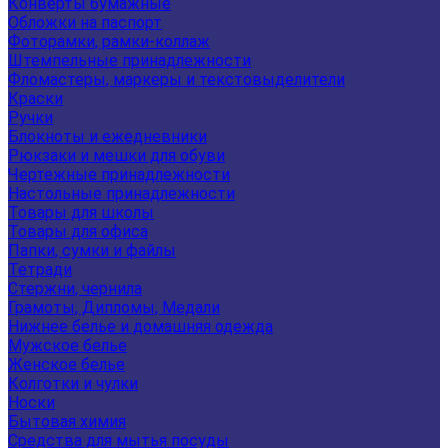
Конверты бумажные
Обложки на паспорт
Фоторамки, рамки-коллаж
Штемпельные принадлежности
Фломастеры, маркеры и текстовыделители
Краски
Ручки
Блокноты и ежедневники
Рюкзаки и мешки для обуви
Чертежные принадлежности
Настольные принадлежности
Товары для школы
Товары для офиса
Папки, сумки и файлы
Тетради
Стержни, чернила
Грамоты, Дипломы, Медали
Нижнее белье и домашняя одежда
Мужское белье
Женское белье
Колготки и чулки
Носки
Бытовая химия
Средства для мытья посуды