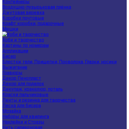
Контейнеры
Воздушно-пузырьковая плёнка
Джутовая веревка
Коробки почтовые
Крафт коробки, подарочные
Мешки
Хоби и творчество
Картины по номерам
Аппликации
Бисер
Блестки, гели, Прищепки, Проволока, Глазки, носики
Выжигание
Гравюры
Декор Пенопласт
Декор для поделок
Декупаж, кракелюр, поталь
Краски пальчиковые
Ленты и резинка для творчества
Леска для бисера
Мозайка
Наборы для квилинга
Наклейки и Стразы
Нить силиконовая