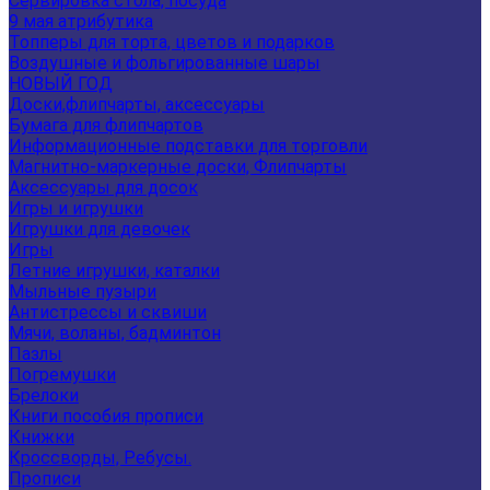
Сервировка стола, посуда
9 мая атрибутика
Топперы для торта, цветов и подарков
Воздушные и фольгированные шары
НОВЫЙ ГОД
Доски,флипчарты, аксессуары
Бумага для флипчартов
Информационные подставки для торговли
Магнитно-маркерные доски, Флипчарты
Аксессуары для досок
Игры и игрушки
Игрушки для девочек
Игры
Летние игрушки, каталки
Мыльные пузыри
Антистрессы и сквиши
Мячи, воланы, бадминтон
Пазлы
Погремушки
Брелоки
Книги пособия прописи
Книжки
Кроссворды, Ребусы.
Прописи