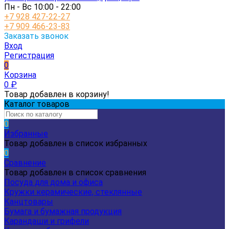
Пн - Вс 10:00 - 22:00
+7 928 427-22-27
+7 909 466-23-83
Заказать звонок
Вход
Регистрация
0
Корзина
0
₽
Товар добавлен в корзину!
Каталог товаров
0
Избранные
Товар добавлен в список избранных
0
Сравнение
Товар добавлен в список сравнения
Посуда для дома и офиса
Кружки керамические, стеклянные
Канцтовары
Бумага и бумажная продукция
Карандаши и грифели